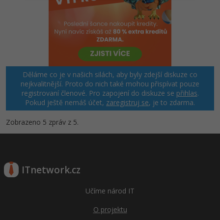
Windows
Fórum
Linux
Sítě
Děláme co je v našich silách, aby byly zdejší diskuze co
nejkvalitnější. Proto do nich také mohou přispívat pouze
Kybernetická bezpečnost
registrovaní členové. Pro zapojení do diskuze se
přihlas
.
Pokud ještě nemáš účet,
zaregistruj se
, je to zdarma.
Elektronický podpis
Zobrazeno 5 zpráv z 5.
Fórum
ITnetwork.cz
Učíme národ IT
O projektu