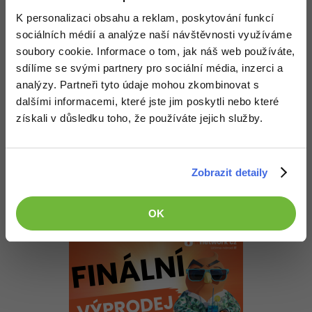
-30%
Kariéra
http://social.msdn.microsoft.com/…-vs-tostring?…
-80%
Marketing
Adobe Illustrator
K personalizaci obsahu a reklam, poskytování funkcí
Editováno
sociálních médií a analýze naší návštěvnosti využíváme
Pro firmy
-30%
WordPress
Adobe Lightroom
soubory cookie. Informace o tom, jak náš web používáte,
Nahoru
Odpovědět
sdílíme se svými partnery pro sociální média, inzerci a
-30%
-15%
SEO
Adobe XD
analýzy. Partneři tyto údaje mohou zkombinovat s
Odpovídá na zenik
dalšími informacemi, které jste jim poskytli nebo které
Jan Vargovský
:
7.1.2014 18:49
-25%
UX
Adobe InDesign
získali v důsledku toho, že používáte jejich služby.
U hodnotových typů se volá ToString(). U referenčních se ptá
nato, jestli implementuje IConvertible nebo IFormattable a podle
Business
Adobe After Effects
toho rozhoduje, jinak když je objekt null, tak vrátí "". Zatím co
když bys zavolal ToString na neinicilizovaném objektu (null), tak
-25%
ti vyskočí vyjímka, že chceš něco volat z ničeho jakoby.
-80%
Zobrazit detaily
Kryptoměny
Blender
+1
Nahoru
Odpovědět
-30%
Copywriting
Inkscape
OK
-80%
-80%
MS Office
Fotografování
Google Dokumenty
Video
Time management
Ostatní