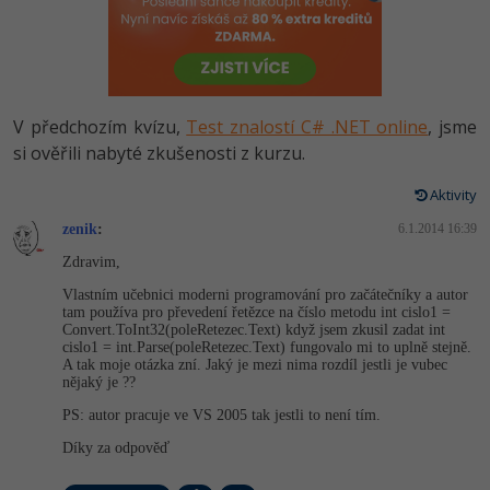
-80%
Vývojář mobilních aplikací
Python
HTML5, CSS3, Bootstrap, SEO
PHP
-80%
Specialista na AI a bigdata
JavaScript
SQL a databáze
JavaScript
-80%
C# Game developer
PHP
V předchozím kvízu,
Test znalostí C# .NET online
, jsme
Testování a verzování
Python
si ověřili nabyté zkušenosti z kurzu.
-80%
Webdesigner
C++
UML a návrhové vzory
Aktivity
HTML / CSS
-80%
Tester
Swift
zenik
:
6.1.2014 16:39
React
UML a návrhové vzory
Zdravim,
-80%
Systémový administrátor
Kotlin
Vlastním učebnici moderni programování pro začátečníky a autor
Spring
MySQL/MariaDB
tam používa pro převedení řetězce na číslo metodu int cislo1 =
-80%
Grafik / UX/UI návrhář
C
Convert.ToInt32(po­leRetezec.Tex­t) když jsem zkusil zadat int
ASP.NET MVC
cislo1 = int.Parse(pole­Retezec.Text) fungovalo mi to uplně stejně.
MS-SQL
A tak moje otázka zní. Jaký je mezi nima rozdíl jestli je vubec
3D grafik
VB.NET
nějaký je ??
Django
SQLite
PS: autor pracuje ve VS 2005 tak jestli to není tím.
Projektový manažer
SQL
Díky za odpověď
Best practices
-80%
Databázový analytik
Návrh SW