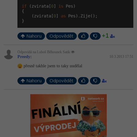
if
 (zvirata[
0
] 
is
 Pes)

{

    (zvirata[
0
] 
as
 Pes).Zije();

}
+1
Nahoru
Odpovědět
Odpovídá na Luboš Běhounek Satik
Preedy
:
10.3.2013 17:51
přesně takhle jsem to taky uudělal
Nahoru
Odpovědět