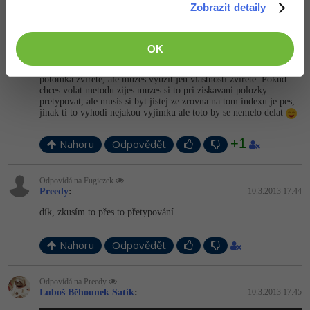
Zobrazit detaily
Odpovídá na Preedy
Fugiczek
:
10.3.2013 17:36
OK
Udelal jsi si List zvirat takze muzes u polozek toho listu vyuzit
vsechny vlastnosti zvirat. Muzes do toho Listu dat jakehokoliv
potomka zvirete, ale muzes vyuzit jen vlastnosti zvirete. Pokud
chces volat metodu zijes muzes si to pri ziskavani polozky
pretypovat, ale musis si byt jistej ze zrovna na tom indexu je pes,
jinak ti to vyhodi nejakou vyjimku ale toto by se nemelo delat
+1
Nahoru
Odpovědět
Odpovídá na Fugiczek
Preedy
:
10.3.2013 17:44
dík, zkusím to přes to přetypování
Nahoru
Odpovědět
Odpovídá na Preedy
Luboš Běhounek Satik
:
10.3.2013 17:45