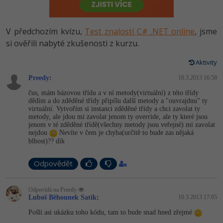
-80%
Vývojář mobilních aplikací
Python
HTML5, CSS3, Bootstrap, SEO
PHP
-80%
Specialista na AI a bigdata
V předchozím kvízu,
Test znalostí C# .NET online
, jsme
JavaScript
SQL a databáze
si ověřili nabyté zkušenosti z kurzu.
JavaScript
-80%
C# Game developer
PHP
Aktivity
Testování a verzování
Python
-80%
Webdesigner
Preedy
C++
:
10.3.2013 16:58
UML a návrhové vzory
HTML / CSS
čus, mám bázovou třídu a v ní metody(virtuální) z této třídy
-80%
Tester
dědím a do zděděné třídy připíšu další metody a "ouvrajdnu" ty
Swift
virtuální. Vytvořím si instanci zděděné třídy a chci zavolat ty
React
UML a návrhové vzory
metody, ale jdou mi zavolat jenom ty override, ale ty které jsou
-80%
Systémový administrátor
jenom v té zděděné třídě(všechny metody jsou veřejné) mi zavolat
Kotlin
nejdou
Nevíte v čem je chyba(určitě to bude zas nějaká
Spring
MySQL/MariaDB
blbost)?? dík
-80%
Grafik / UX/UI návrhář
C
ASP.NET MVC
MS-SQL
Odpovědět
3D grafik
VB.NET
Django
SQLite
Odpovídá na Preedy
Projektový manažer
SQL
Luboš Běhounek Satik
:
10.3.2013 17:05
Best practices
Pošli asi ukázku toho kódu, tam to bude snad hned zřejmé
-80%
Databázový analytik
Návrh SW