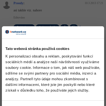
Preedy
:
10.3.2013 17:21
Windows
Fórum
asi takhle viz. nahore
Editováno
Linux
Nahoru
Odpovědět
Sítě
Odpovídá na Preedy
Kybernetická bezpečnost
Fugiczek
:
10.3.2013 17:26
Tato webová stránka používá cookies
Mas List zvirat a ti maji metodu jen zvuk(). Kdyby jsi mel List
Elektronický podpis
psu pujde ti volat i metoda zije().
K personalizaci obsahu a reklam, poskytování funkcí
sociálních médií a analýze naší návštěvnosti využíváme
+1
Fórum
Nahoru
Odpovědět
soubory cookie. Informace o tom, jak náš web používáte,
sdílíme se svými partnery pro sociální média, inzerci a
Odpovídá na Fugiczek
analýzy. Partneři tyto údaje mohou zkombinovat s
Preedy
:
10.3.2013 17:30
dalšími informacemi, které jste jim poskytli nebo které
aha, ale když mi tam šli hodit psi, tak jsem myslel že vlastost Zije
získali v důsledku toho, že používáte jejich služby.
pujde zavolat
Nahoru
Odpovědět