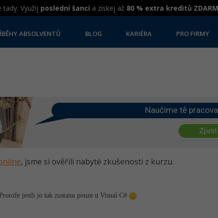
 tady. Využij
poslední šanci
a získej až
80 % extra kreditů ZDAR
ÍBĚHY ABSOLVENTŮ
BLOG
KARIÉRA
PRO FIRMY
Naučíme tě pracova
Zjistit
online
, jsme si ověřili nabyté zkušenosti z kurzu.
otože jestli jo tak zustanu pouze u Visual C#