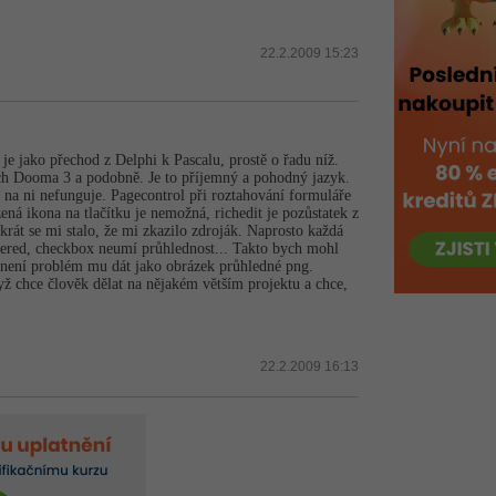
22.2.2009 15:23
je jako přechod z Delphi k Pascalu, prostě o řadu níž.
nich Dooma 3 a podobně. Je to příjemný a pohodný jazyk.
a ni nefunguje. Pagecontrol při roztahování formuláře
ená ikona na tlačítku je nemožná, richedit je pozůstatek z
rát se mi stalo, že mi zkazilo zdroják. Naprosto každá
fered, checkbox neumí průhlednost... Takto bych mohl
, není problém mu dát jako obrázek průhledné png.
ž chce člověk dělat na nějakém větším projektu a chce,
22.2.2009 16:13