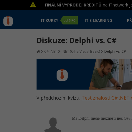
FINÁLNÍ VÝPRODEJ KREDITŮ
na ITnetwork je
IT KURZY
IT E-LEARNING
PŘ
od
0 Kč
Diskuze: Delphi vs. C#
C# .NET
.NET (C# a Visual Basic)
Delphi vs. C#
V předchozím kvízu,
Test znalostí C# .NET 
Má Delphi méně možností než C#? Pr