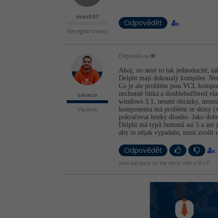
mach37
Odpovědět
Neregistrovaný
Odpovídá na
Ahoj, no není to tak jednoduché, ta
Delphi mají dokonalý kompiler. Není
Co je ale problém jsou VCL kompone
nechutně bliká a doublebuffered vla
sdraco
windows 3.1, neumí obrázky, neumí č
Vlastník
komponenta má problém se skiny (xp
pokračovat hezky dlouho. Jako dobr
Delphi má typů buttonů asi 5 a ani 
aby to nějak vypadalo, musí zvolit 
Odpovědět
New kid back on the block with a R.I.P