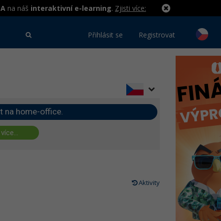
MA
na náš
interaktivní e-learning
.
Zjisti více:
Přihlásit se
Registrovat
t na home-office.
 více...
Aktivity