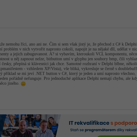
kže nemohu říci, ano ani ne. Čím si sem však jistý je, že přechod z C# k Delphi 
 problém v nich vytvořit naprosto cokoli, napojit je na nějaké dll, udělat v 
nty a jejich zabuguvanost. A? si vybavím, kteroukoli VCL komponentu, něco n
stnost u něj zapnout nelze, bitbutton umí v glyphu jen soubory bmp, čili vyhlaz
esky, přepíná si klávesnici jak chce. Samotné rozhraní v Delphi blbne, několik
manifestem - vzhledem XP/Vista), vše bliká, vykresluje se černě s doublebuf
ý příklad se mi jeví .NET button v C#, který je jeden a umí naprosto všechno
jeden pořádně nefunguje. Pro jednoduché aplikace Delphi nemají chybu, ale kdy
něco jiného.