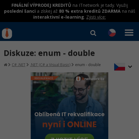
FINÁLNÍ VÝPRODEJ KREDITŮ
na ITnetwork je tady. Využij
poslední šanci
a získej až
80 % extra kreditů ZDARMA
na náš
interaktivní e-learning
.
Zjisti více:
IT kurzy
Od
0 Kč
Diskuze: enum - double
Přihlásit se
|
Registrovat
IT e-learning
Rekvalifikace a kurzy
C# .NET
.NET (C# a Visual Basic)
enum - double
hrazené úřadem práce
Kurzy IT profesí
Workshopy zdarma
Junior programátor
Kurzy programování
Umělá inteligence v praxi
Školení
Programátor WWW aplikací
Jak začít?
Datová analýza v praxi
Základy programování
Školení dle technologií
-80%
Senior programátor
Java
Objektové programování - OOP
C# .NET
-80%
Front-end developer
C#.NET
Umělá inteligence
Java