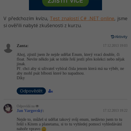
-80%
Vývojář mobilních aplikací
Python
HTML5, CSS3, Bootstrap, SEO
PHP
-80%
Specialista na AI a bigdata
V předchozím kvízu,
Test znalostí C# .NET online
, jsme
JavaScript
SQL a databáze
si ověřili nabyté zkušenosti z kurzu.
JavaScript
-80%
C# Game developer
PHP
Aktivity
Testování a verzování
Python
-80%
Webdesigner
Zanta:
C++
17.12.2013 19:03
UML a návrhové vzory
HTML / CSS
Ahoj, zjistil jsem že nejde udělat Enum, který vrací double, či
-80%
Tester
float. Nevíte někdo jak se tohle řeší jestli přes kolekci nebo nějak
Swift
jinak.
React
UML a návrhové vzory
Př. chci aby si uživatel vybíral čísla jenom která má na výběr, ne
-80%
Systémový administrátor
aby mohl psát blbosti které ho napadnou.
Kotlin
Díky
Spring
MySQL/MariaDB
-80%
Grafik / UX/UI návrhář
C
Odpovědět
ASP.NET MVC
MS-SQL
3D grafik
VB.NET
Odpovídá na
Django
SQLite
Jan Vargovský
:
17.12.2013 19:22
Projektový manažer
SQL
Nejde to, můžeš si udělat takový svůj enum, nedávno jsem to tu
Best practices
řešil s Kitem a planetama, si to tu vyhledej pomocí vyhledávání
-80%
Databázový analytik
Návrh SW
nahoře vpravo