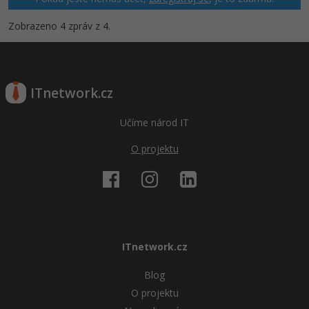
Zobrazeno 4 zpráv z 4.
Windows
Fórum
Linux
ITnetwork.cz
Sítě
Učíme národ IT
Kybernetická bezpečnost
O projektu
Elektronický podpis
Fórum
ITnetwork.cz
Blog
O projektu