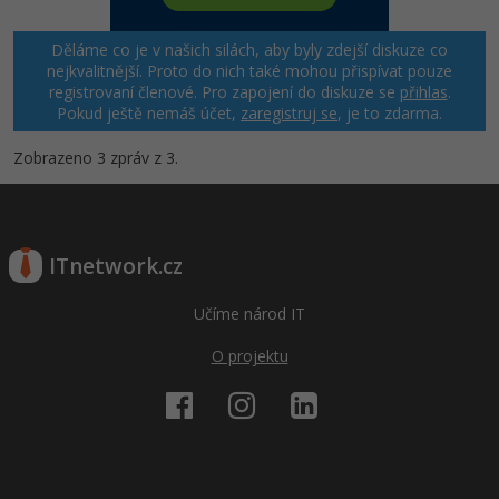
Windows
Fórum
Děláme co je v našich silách, aby byly zdejší diskuze co
nejkvalitnější. Proto do nich také mohou přispívat pouze
registrovaní členové. Pro zapojení do diskuze se
přihlas
.
Linux
Pokud ještě nemáš účet,
zaregistruj se
, je to zdarma.
Sítě
Zobrazeno 3 zpráv z 3.
Kybernetická bezpečnost
Elektronický podpis
ITnetwork.cz
Fórum
Učíme národ IT
O projektu