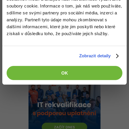
-30%
Kariéra
-80%
Marketing
soubory cookie. Informace o tom, jak náš web používáte,
Adobe Illustrator
Nahoru
Odpovědět
sdílíme se svými partnery pro sociální média, inzerci a
Pro firmy
-30%
WordPress
Adobe Lightroom
analýzy. Partneři tyto údaje mohou zkombinovat s
Odpovídá na Michal Štěpánek
Maros2470
:
4.8.2014 9:23
dalšími informacemi, které jste jim poskytli nebo které
-30%
-15%
SEO
Adobe XD
získali v důsledku toho, že používáte jejich služby.
Díky, už jsem na to přišel. Je to jednoduché, když je tam to
nahrávání.
-25%
UX
Adobe InDesign
Nahoru
Odpovědět
Zobrazit detaily
Business
Adobe After Effects
-25%
-80%
Kryptoměny
OK
Blender
-30%
Copywriting
Inkscape
-80%
-80%
MS Office
Fotografování
Google Dokumenty
Video
Time management
Ostatní