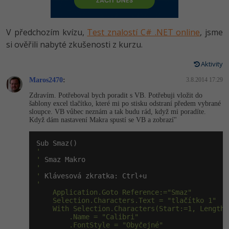
-80%
Vývojář mobilních aplikací
Python
HTML5, CSS3, Bootstrap, SEO
PHP
-80%
Specialista na AI a bigdata
V předchozím kvízu,
Test znalostí C# .NET online
, jsme
JavaScript
SQL a databáze
si ověřili nabyté zkušenosti z kurzu.
JavaScript
-80%
C# Game developer
PHP
Aktivity
Testování a verzování
Python
-80%
Webdesigner
Maros2470
C++
:
3.8.2014 17:29
UML a návrhové vzory
HTML / CSS
Zdravím. Potřeboval bych poradit s VB. Potřebuji vložit do
-80%
Tester
šablony excel tlačítko, které mi po stisku odstraní předem vybrané
Swift
sloupce. VB vůbec neznám a tak budu rád, když mi poradíte.
React
UML a návrhové vzory
Když dám nastavení Makra spustí se VB a zobrazí"
-80%
Systémový administrátor
Kotlin
Spring
MySQL/MariaDB
-80%
Grafik / UX/UI návrhář
'

C
'
ASP.NET MVC
MS-SQL
'

3D grafik
'
VB.NET
'

Django
SQLite
    Application.Goto Reference:="Smaz"

Projektový manažer
    Selection.Characters.Text = "tlačítko 1"

SQL
    With Selection.Characters(Start:=1, Length:
Best practices
        .Name = "Calibri"

-80%
Databázový analytik
Návrh SW
        .FontStyle = "Obyčejné"
