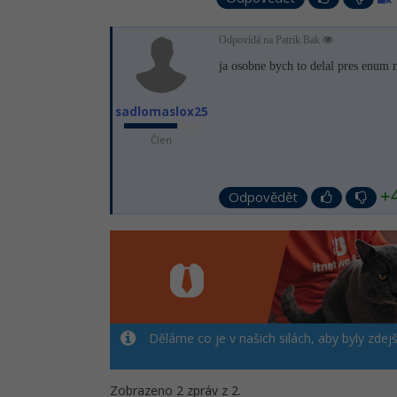
Odpovídá na Patrik Bak
ja osobne bych to delal pres enum 
sadlomaslox25
Člen
+
Odpovědět
Děláme co je v našich silách, aby byly zdej
Zobrazeno 2 zpráv z 2.