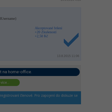
idUser­name}
Akceptované řešení
+20 Zkušeností
+2,50 Kč
13.8.2015 11:06
t na home-office.
 více...
 registrovaní členové. Pro zapojení do diskuze se