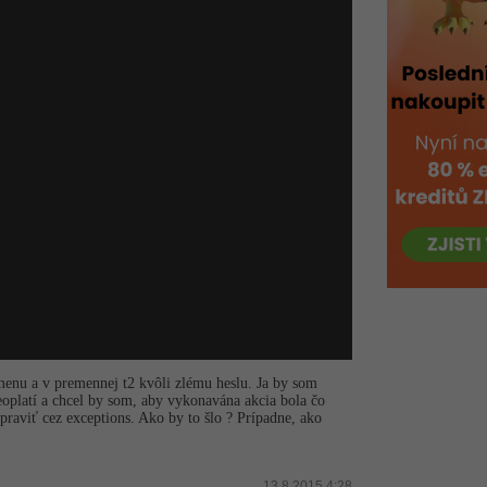
 menu a v premennej t2 kvôli zlému heslu. Ja by som
eoplatí a chcel by som, aby vykonavána akcia bola čo
praviť cez exceptions. Ako by to šlo ? Prípadne, ako
13.8.2015 4:28