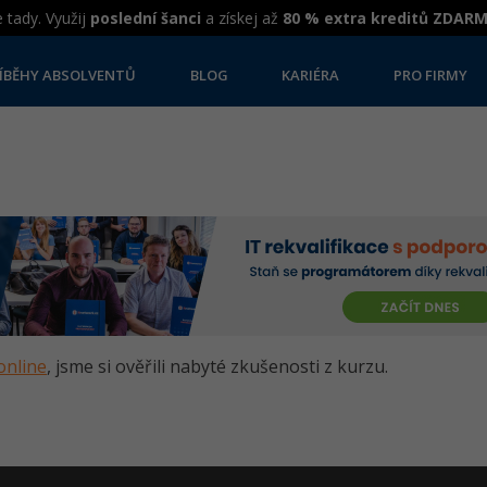
 tady. Využij
poslední šanci
a získej až
80 % extra kreditů ZDAR
ÍBĚHY ABSOLVENTŮ
BLOG
KARIÉRA
PRO FIRMY
online
, jsme si ověřili nabyté zkušenosti z kurzu.