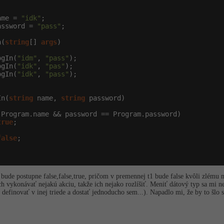
ame = 
"idk"
;

assword = 
"pass"
;

n(
string
[] 
args
)

ogIn(
"idm"
, 
"pass"
);

ogIn(
"idk"
, 
"pas"
);

ogIn(
"idk"
, 
"pass"
);

In(
string
 name, 
string
 password)

 Program.name && password == Program.password)

true
;

false
;

 bude postupne false,false,true, pričom v premennej t1 bude false kvôli zlému
ch vykonávať nejakú akciu, takže ich nejako rozlíšiť. Meniť dátový typ sa mi n
definovať v inej triede a dostať jednoducho sem...). Napadlo mi, že by to šlo s