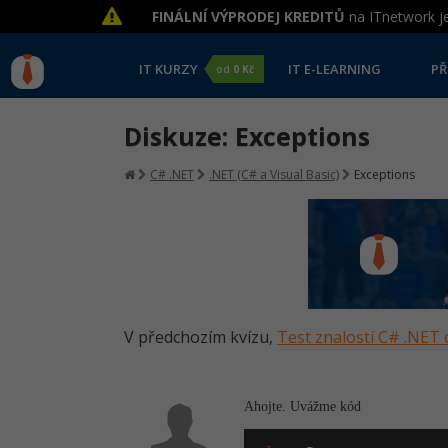
FINÁLNÍ VÝPRODEJ KREDITŮ
na ITnetwork je
IT KURZY
IT E-LEARNING
PŘ
od
0 Kč
Diskuze: Exceptions
C# .NET
.NET (C# a Visual Basic)
Exceptions
V předchozím kvízu,
Test znalostí C# .NET 
Ahojte. Uvážme kód