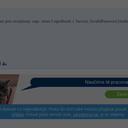
nez pres exceptiony. napr. enum LoginResult { Success, InvalidPasswor­d,Inval
4
Naučíme tě pracova
Zjistit
ší diskuze co nejkvalitnější. Proto do nich také mohou přispívat pouze
přihlas
. Pokud ještě nemáš účet,
zaregistruj se
, je to zdarma.