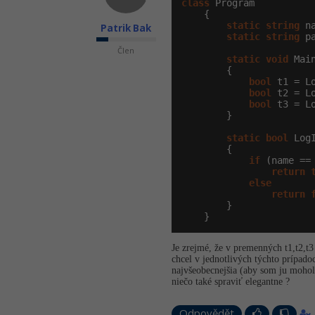
class
 Program

    {

static
string
 n
Patrik Bak
static
string
 p
Člen
static
void
 Mai
        {

bool
 t1 = L
bool
 t2 = L
bool
 t3 = L
        }

static
bool
 Log
        {

if
 (name ==
return
else
return
        }

    }
Je zrejmé, že v premenných t1,t2,t3
chcel v jednotlivých týchto prípado
najvšeobecnejšia (aby som ju mohol 
niečo také spraviť elegantne ?
Odpovědět