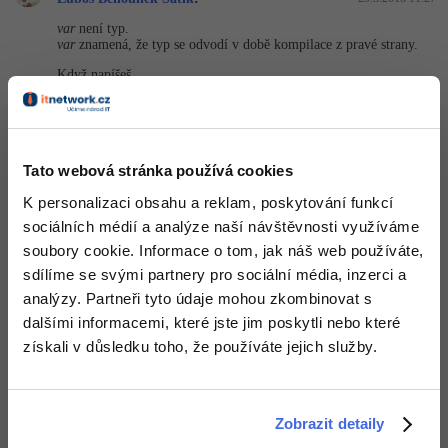
var
není typ.
Windows
Fórum
var
znamená, že typ se odvodí v době kompilace z pravé strany.
Když napíšeš
Linux
var
 a = 
"ahoj"
;
Sítě
tak v tomhle místě
var
znamená
string
a je to tedy to samé jako
Tato webová stránka používá cookies
Kybernetická bezpečnost
K personalizaci obsahu a reklam, poskytování funkcí
string
 a = 
"ahoj"
;
sociálních médií a analýze naší návštěvnosti využíváme
Elektronický podpis
soubory cookie. Informace o tom, jak náš web používáte,
+5
Nahoru
Odpovědět
Fórum
sdílíme se svými partnery pro sociální média, inzerci a
analýzy. Partneři tyto údaje mohou zkombinovat s
Odpovídá na Luboš Běhounek Satik
dalšími informacemi, které jste jim poskytli nebo které
Marian Benčat
:
30.3.2018 11:11
získali v důsledku toho, že používáte jejich služby.
a teď type inference dostane po 11ti letech od existence v C# i
Java, pozor na to
Editováno
Zobrazit detaily
+3
Nahoru
Odpovědět