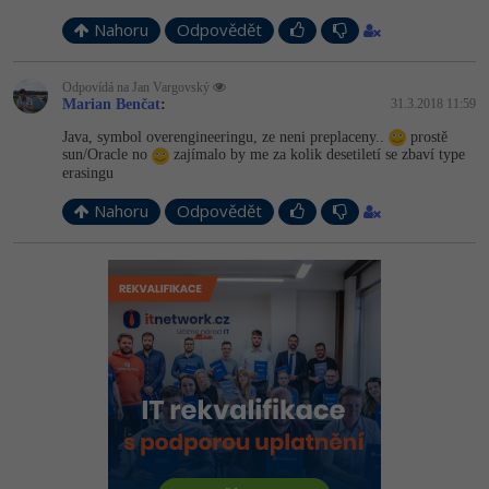
Nahoru
Odpovědět
Odpovídá na Jan Vargovský
Marian Benčat
:
31.3.2018 11:59
Java, symbol overengineeringu, ze neni preplaceny..
prostě
sun/Oracle no
zajímalo by me za kolik desetiletí se zbaví type
erasingu
Nahoru
Odpovědět