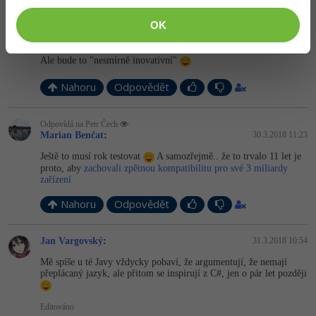
OK
Odpovídá na Marian Benčat
Petr Čech
:
30.3.2018 11:19
Ale bude to "nesmírně inovativní"
Nahoru
Odpovědět
Odpovídá na Petr Čech
Marian Benčat
:
30.3.2018 11:23
Ještě to musí rok testovat
A samozřejmě.. že to trvalo 11 let je
proto, aby
zachovali zpětnou kompatibilitu pro své 3 miliardy
zařízení
Nahoru
Odpovědět
Jan Vargovský
:
31.3.2018 10:54
Mě spíše u té Javy vždycky pobaví, že argumentují, že nemají
přeplácaný jazyk, ale přitom se inspirují z C#, jen o pár let později
Editováno