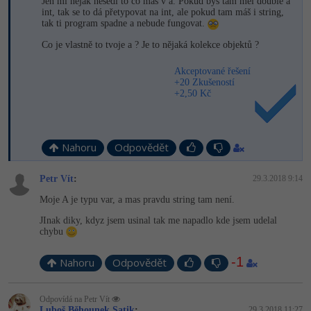
Jen mi nějak nesedí to co máš v a. Pokud bys tam měl double a
-30%
Kariéra
-80%
Marketing
int, tak se to dá přetypovat na int, ale pokud tam máš i string,
Adobe Illustrator
tak ti program spadne a nebude fungovat.
Pro firmy
-30%
WordPress
Co je vlastně to tvoje a ? Je to nějaká kolekce objektů ?
Adobe Lightroom
-30%
Akceptované řešení
-15%
SEO
Adobe XD
+20 Zkušeností
+2,50 Kč
-25%
UX
Adobe InDesign
Business
Adobe After Effects
Nahoru
Odpovědět
-25%
-80%
Kryptoměny
Blender
Petr Vít
:
29.3.2018 9:14
Moje A je typu var, a mas pravdu string tam není.
-30%
Copywriting
Inkscape
JInak diky, kdyz jsem usinal tak me napadlo kde jsem udelal
chybu
-80%
-80%
MS Office
Fotografování
-1
Nahoru
Odpovědět
Google Dokumenty
Video
Odpovídá na Petr Vít
Time management
Ostatní
Luboš Běhounek Satik
:
29.3.2018 11:27