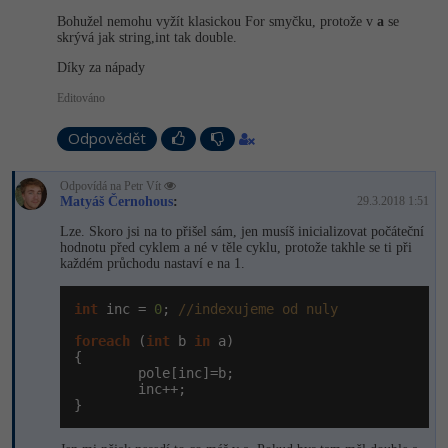
Bohužel nemohu vyžít klasickou For smyčku, protože v
a
se
-41%
Copywriter
skrývá jak string,int tak double.
Algoritmy
Díky za nápady
-10%
WordPress specialista
Umělá inteligence (AI)
Editováno
SEO specialista
Pro děti
Odpovědět
Více
Odpovídá na Petr Vít
Matyáš Černohous
:
29.3.2018 1:51
Fórum
Lze. Skoro jsi na to přišel sám, jen musíš inicializovat počáteční
hodnotu před cyklem a né v těle cyklu, protože takhle se ti při
každém průchodu nastaví e na 1.
Kurzy e-commerce
int
 inc = 
0
; 
//indexujeme od nuly
Testování softwaru
Kurzy designu
foreach
 (
int
 b 
in
 a)

{

-80%
Datová analýza
        pole[inc]=b;

HTML/CSS
Příběhy absolventů
        inc++;

}
-80%
Digitální gramotnost
Blog
Photoshop