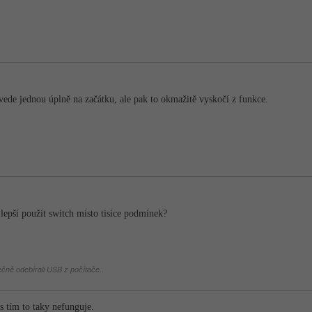
ovede jednou úplně na začátku, ale pak to okmažitě vyskočí z funkce.
 lepší použít switch místo tisíce podmínek?
ečně odebírali USB z počítače..
s tím to taky nefunguje.