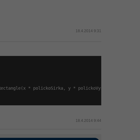
18.4.2014 9:31
Rectangle(x * polickoSirka, y * polickoVyska, polickoSirk
18.4.2014 9:44