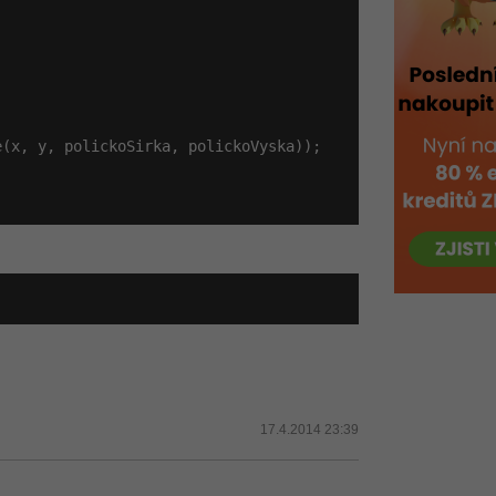
e(x, y, polickoSirka, polickoVyska));

17.4.2014 23:39