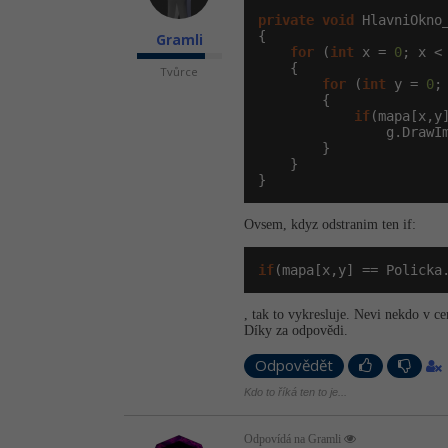
private
void
 HlavniOkno
{

Gramli
for
 (
int
 x = 
0
; x <
    {

Tvůrce
for
 (
int
 y = 
0
;
        {

if
(mapa[x,y]
                g.DrawI
        }

    }

}
Ovsem, kdyz odstranim ten if:
if
(mapa[x,y] == Policka
, tak to vykresluje. Nevi nekdo v c
Díky za odpovědi.
Odpovědět
Kdo to říká ten to je...
Odpovídá na Gramli