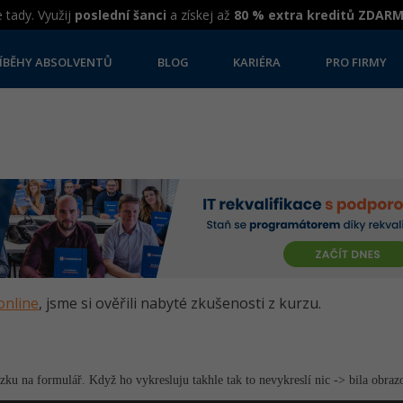
 tady. Využij
poslední šanci
a získej až
80 % extra kreditů ZDAR
ÍBĚHY ABSOLVENTŮ
BLOG
KARIÉRA
PRO FIRMY
online
, jsme si ověřili nabyté zkušenosti z kurzu.
u na formulář. Když ho vykresluju takhle tak to nevykreslí nic -> bila obraz