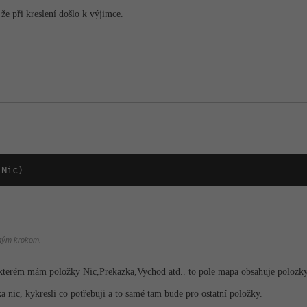
že při kreslení došlo k výjimce.
.Nic)
chým krokom.
terém mám položky Nic,Prekazka,Vychod atd.. to pole mapa obsahuje polozk
žka nic, kykresli co potřebuji a to samé tam bude pro ostatní položky.