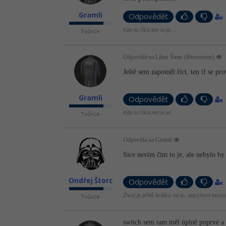
Gramli
Odpovědět
Kdo to říká ten to je...
Tvůrce
Odpovídá na Libor Šimo (libcosenior)
Ještě sem zapoměl říct, ten if se pr
Gramli
Odpovědět
Kdo to říká ten to je...
Tvůrce
Odpovídá na Gramli
Sice nevím čím to je, ale nebylo by
Ondřej Štorc
Odpovědět
Život je příliš krátký na to, abychom bezp
Tvůrce
switch sem tam měl úplně poprvé a 