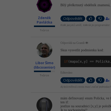
Bílý přeškrtnutý obdélník znamená, 
Zdeněk
Odpovědět
Pavlátka
Kolik jazyků umíš, tolikrát jsi programátor.
Tvůrce
Odpovídá na Gramli
Skus vysvetlit podmienku kod:
if
(mapa[x,y] == Policka
Libor Šimo
(libcosenior)
Editováno
Tvůrce
Odpovědět
Aj tisícmíľová cesta musí začať jednodu
mám definovaný enum Policka, ve k
ten if:
jestlize na souradnici [x,y] je polo
Je to pochopitelné?