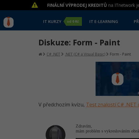
FINÁLNÍ VÝPRODEJ KREDITŮ
na ITnetwork je
IT KURZY
IT E-LEARNING
PŘ
od
0 Kč
Diskuze: Form - Paint
C# .NET
.NET (C# a Visual Basic)
Form - Paint
V předchozím kvízu,
Test znalostí C# .NET 
Zdravím,
mám problém s vykreslováním obrázk