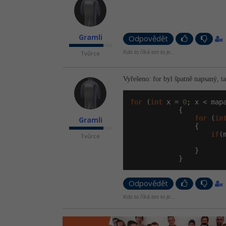
Gramli
Odpovědět
Kdo to říká ten to je...
Tvůrce
Vyřešeno: for byl špatně napsaný, ta
for
 (
int
 x = 
0
; x < mapa
            {

for
 (
in
Gramli
                {

if
(
Tvůrce
                       
                }

            }
Odpovědět
Kdo to říká ten to je...