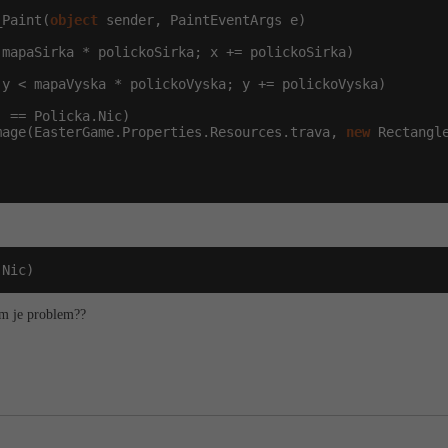
_Paint(
object
 sender, PaintEventArgs e)

 mapaSirka * polickoSirka; x += polickoSirka)

 y < mapaVyska * polickoVyska; y += polickoVyska)

 == Policka.Nic)

mage(EasterGame.Properties.Resources.trava, 
new
 Rectangl
.Nic)
em je problem??