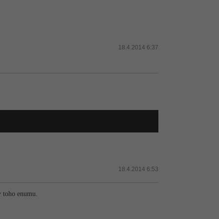
18.4.2014 6:37
18.4.2014 6:53
y toho enumu.