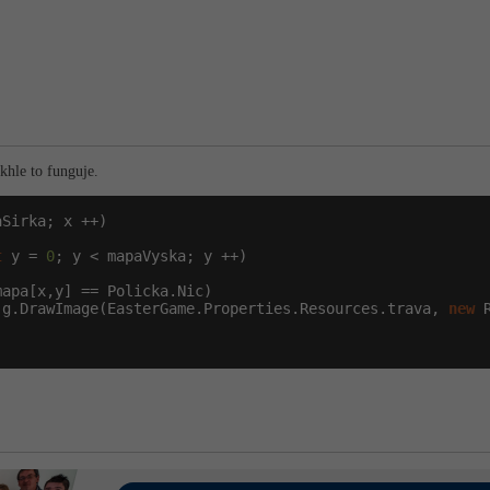
khle to funguje.
Sirka; x ++)

t
 y = 
0
; y < mapaVyska; y ++)

mapa[x,y] == Policka.Nic)

 g.DrawImage(EasterGame.Properties.Resources.trava, 
new
 