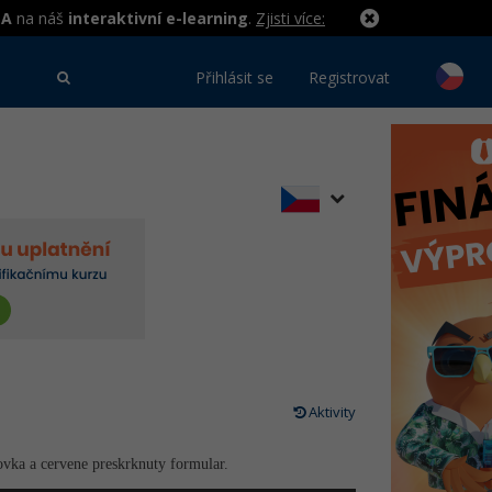
MA
na náš
interaktivní e-learning
.
Zjisti více:
Přihlásit se
Registrovat
Aktivity
ovka a cervene preskrknuty formular.