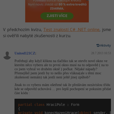
-80%
Vývojář mobilních aplikací
Python
HTML5, CSS3, Bootstrap, SEO
PHP
-80%
Specialista na AI a bigdata
JavaScript
SQL a databáze
JavaScript
-80%
C# Game developer
PHP
V předchozím kvízu,
Test znalostí C# .NET online
, jsme
Testování a verzování
Python
si ověřili nabyté zkušenosti z kurzu.
-80%
Webdesigner
C++
UML a návrhové vzory
Aktivity
HTML / CSS
-80%
Tester
Swift
United121CZ
:
28.7.2013 10:53
React
UML a návrhové vzory
Potřebuji aby když kliknu na tlačítko tak se otevře nové okno ve
-80%
Systémový administrátor
Kotlin
kterém něco vyberu ale to první okno musí na tu odpověd ( na to
Spring
co jsem vybral ve druhém okně ) počkat. Nějaké nápady?
MySQL/MariaDB
Přemejšlel jsem jestli by to nešlo přes vlákna(ale s těmi moc
-80%
Grafik / UX/UI návrhář
C
zkušeností nemám) tak jestli neni ještě jinej způbob?
ASP.NET MVC
MS-SQL
Jinak to co vyberu mám ošetřené tak že předávám nezávislou třídu
3D grafik
VB.NET
kde se odpověd uchovává ... pro lepší pochopení se pokusim přidat
Django
část kódu :
SQLite
Projektový manažer
SQL
partial
Best practices
class
 HraciPole : Form

-80%
Databázový analytik
Návrh SW
private
void
 konecHazeniHrace(
object
 sender, Ev