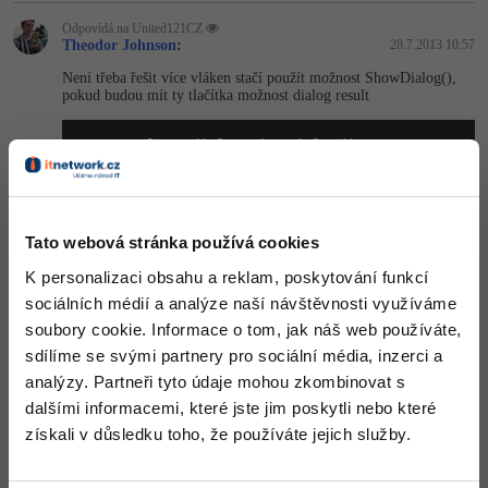
-30%
Kariéra
-80%
Marketing
Adobe Illustrator
Odpovídá na United121CZ
Theodor Johnson
:
28.7.2013 10:57
Pro firmy
-30%
WordPress
Adobe Lightroom
Není třeba řešit více vláken stačí použít možnost ShowDialog(),
pokud budou mít ty tlačítka možnost dialog result
-30%
-15%
SEO
Adobe XD
var
 result = dialog.ShowDialog();

-25%
UX
Adobe InDesign
// kód se spustí až po tom co se za
if
 (result == System.Windows.Forms.
Business
Adobe After Effects
            {

Tato webová stránka používá cookies
-25%
            }
-80%
Kryptoměny
K personalizaci obsahu a reklam, poskytování funkcí
Blender
sociálních médií a analýze naší návštěvnosti využíváme
-30%
Copywriting
soubory cookie. Informace o tom, jak náš web používáte,
Inkscape
Nahoru
Odpovědět
sdílíme se svými partnery pro sociální média, inzerci a
-80%
-80%
MS Office
Fotografování
analýzy. Partneři tyto údaje mohou zkombinovat s
Odpovídá na Theodor Johnson
United121CZ
:
28.7.2013 11:22
dalšími informacemi, které jste jim poskytli nebo které
Google Dokumenty
Video
získali v důsledku toho, že používáte jejich služby.
Napsal jsem tohle
Time management
Ostatní
FormSOtazky soubourOtazek = 
new
 FormSOtazky(ota