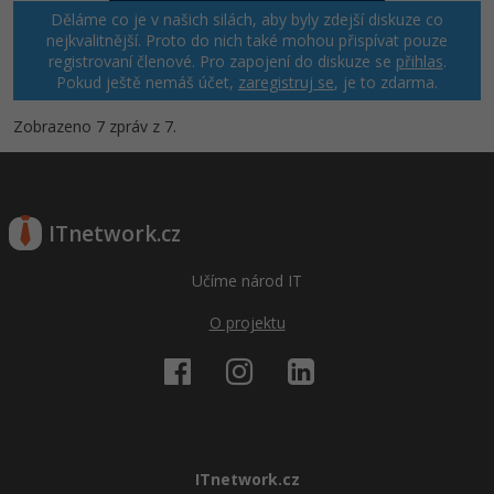
Děláme co je v našich silách, aby byly zdejší diskuze co
nejkvalitnější. Proto do nich také mohou přispívat pouze
registrovaní členové. Pro zapojení do diskuze se
přihlas
.
Pokud ještě nemáš účet,
zaregistruj se
, je to zdarma.
Zobrazeno 7 zpráv z 7.
ITnetwork.cz
Učíme národ IT
O projektu
ITnetwork.cz