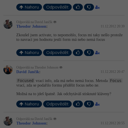
Nahoru
Odpovědět
-41%
Copywriter
Algoritmy
-10%
Odpovídá na David Jančík
WordPress specialista
Umělá inteligence (AI)
Theodor Johnson
:
11.12.2012 20:39
Zkoušel jsem activate, to nepomohlo, focus mi taky nešlo protože
SEO specialista
Pro děti
to navrací jen hodnotu jestli form má nebo nemá focus
Více
Nahoru
Odpovědět
Fórum
Odpovídá na Theodor Johnson
David Jančík
:
11.12.2012 20:47
Focused
Focus
vrací info, zda má nebo nemá focus. Metoda
Kurzy e-commerce
vrací, zda se podařilo formu přidělit focus nebo ne.
Testování softwaru
Možná na to jdeš špatně. Jak odchytáváš stisknuté klávesy?
Kurzy designu
Nahoru
Odpovědět
-80%
Datová analýza
HTML/CSS
Příběhy absolventů
-80%
Odpovídá na David Jančík
Digitální gramotnost
Blog
Photoshop
Theodor Johnson
:
11.12.2012 20:55