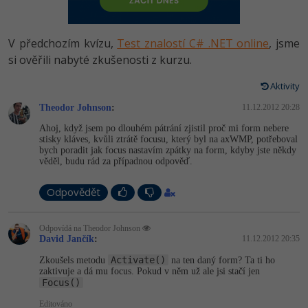
-80%
Vývojář mobilních aplikací
Python
HTML5, CSS3, Bootstrap, SEO
PHP
-80%
Specialista na AI a bigdata
V předchozím kvízu,
Test znalostí C# .NET online
, jsme
JavaScript
SQL a databáze
si ověřili nabyté zkušenosti z kurzu.
JavaScript
-80%
C# Game developer
PHP
Aktivity
Testování a verzování
Python
-80%
Webdesigner
Theodor Johnson
C++
:
11.12.2012 20:28
UML a návrhové vzory
HTML / CSS
Ahoj, když jsem po dlouhém pátrání zjistil proč mi form nebere
-80%
Tester
stisky kláves, kvůli ztrátě focusu, který byl na axWMP, potřeboval
Swift
bych poradit jak focus nastavím zpátky na form, kdyby jste někdy
React
UML a návrhové vzory
věděl, budu rád za případnou odpověď.
-80%
Systémový administrátor
Kotlin
Spring
MySQL/MariaDB
Odpovědět
-80%
Grafik / UX/UI návrhář
C
ASP.NET MVC
MS-SQL
Odpovídá na Theodor Johnson
3D grafik
VB.NET
David Jančík
:
11.12.2012 20:35
Django
SQLite
Activate()
Zkoušels metodu
na ten daný form? Ta ti ho
Projektový manažer
SQL
zaktivuje a dá mu focus. Pokud v něm už ale jsi stačí jen
Focus()
Best practices
-80%
Databázový analytik
Návrh SW
Editováno