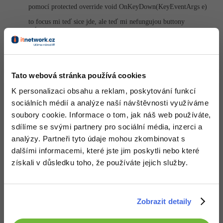
-30%
Kariéra
-80%
pomocí protected override void OnKeyDown(Key­EventArgs e)
Marketing
Adobe Illustrator
to focus mi teď sice jde, ale teď mi nefungujou buttony
Pro firmy
-30%
mám tam
WordPress
Adobe Lightroom
-30%
private
void
 update(
object
 sender, EventArgs e)
-15%
SEO
Adobe XD
{

if
 (
this
.Focus() == 
false
)

Tato webová stránka používá cookies
-25%
     {

UX
Adobe InDesign
this
.Focus();

K personalizaci obsahu a reklam, poskytování funkcí
     }

}
Business
sociálních médií a analýze naší návštěvnosti využíváme
Adobe After Effects
soubory cookie. Informace o tom, jak náš web používáte,
-25%
když s tímhle kliknu na button, tak problikne, ale neprovede se
-80%
Kryptoměny
sdílíme se svými partnery pro sociální média, inzerci a
Blender
event, na druhou stranu mi teď form odchytává klávesy
analýzy. Partneři tyto údaje mohou zkombinovat s
-30%
Copywriting
dalšími informacemi, které jste jim poskytli nebo které
Inkscape
Nahoru
Odpovědět
získali v důsledku toho, že používáte jejich služby.
-80%
-80%
MS Office
Fotografování
Odpovídá na Theodor Johnson
David Jančík
:
11.12.2012 20:58
Google Dokumenty
Video
Zobrazit detaily
ProcessCmdKey
Zkus přepsat metodu
. Mělo by to jít i když
bude mít focus jiná komponenta v tomtéž formu.
Time management
Ostatní