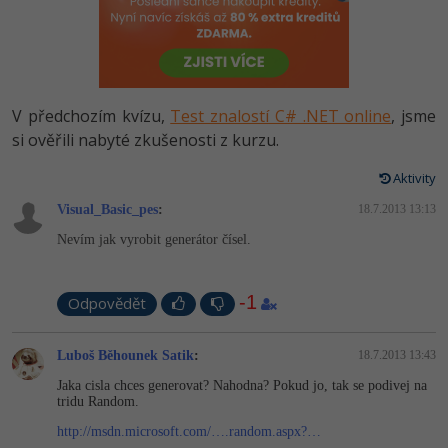
-80%
Vývojář mobilních aplikací
Python
HTML5, CSS3, Bootstrap, SEO
PHP
-80%
Specialista na AI a bigdata
JavaScript
SQL a databáze
JavaScript
-80%
C# Game developer
PHP
V předchozím kvízu,
Test znalostí C# .NET online
, jsme
Testování a verzování
Python
si ověřili nabyté zkušenosti z kurzu.
-80%
Webdesigner
C++
UML a návrhové vzory
Aktivity
HTML / CSS
-80%
Tester
Swift
Visual_Basic_pes
:
18.7.2013 13:13
React
UML a návrhové vzory
Nevím jak vyrobit generátor čísel.
-80%
Systémový administrátor
Kotlin
Spring
MySQL/MariaDB
-80%
Grafik / UX/UI návrhář
C
-1
Odpovědět
ASP.NET MVC
MS-SQL
3D grafik
VB.NET
Luboš Běhounek Satik
:
18.7.2013 13:43
Django
SQLite
Jaka cisla chces generovat? Nahodna? Pokud jo, tak se podivej na
Projektový manažer
SQL
tridu Random.
Best practices
-80%
http://msdn.microsoft.com/….random.aspx?…
Databázový analytik
Návrh SW