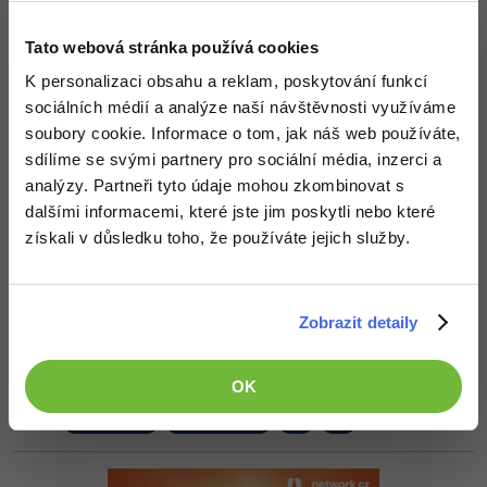
-30%
Kariéra
Dim rnd2 As New Random()

-80%
Marketing
Adobe Illustrator
Tato webová stránka používá cookies
rnd1.NextBytes(bytes1)

Pro firmy
-30%
rnd2.NextBytes(bytes2)

WordPress
Adobe Lightroom
K personalizaci obsahu a reklam, poskytování funkcí
Console.WriteLine(
"First Series:"
)

sociálních médií a analýze naší návštěvnosti využíváme
-30%
-15%
For ctr As Integer = bytes1.GetLowerBound(
0
) to
SEO
Adobe XD
soubory cookie. Informace o tom, jak náš web používáte,
   Console.Write(
"{0, 5}"
, bytes1(ctr))

   If (ctr + 
1
) Mod 
10
 = 
0
 Then Console.WriteLi
sdílíme se svými partnery pro sociální média, inzerci a
-25%
Next

UX
Adobe InDesign
analýzy. Partneři tyto údaje mohou zkombinovat s
Console.WriteLine()

Console.WriteLine(
"Second Series:"
)

dalšími informacemi, které jste jim poskytli nebo které
For ctr As Integer = bytes2.GetLowerBound(
0
) to
Business
Adobe After Effects
získali v důsledku toho, že používáte jejich služby.
   Console.Write(
"{0, 5}"
, bytes2(ctr))

   If (ctr + 
1
) Mod 
10
 = 
0
 Then Console.WriteLi
-25%
-80%
Next
Kryptoměny
Blender
-30%
Zobrazit detaily
http://msdn.microsoft.com/….random.aspx
Copywriting
Inkscape
btw, tohle asi neznáš co? -
http://www.strejda-google.cz/#…
-80%
-80%
MS Office
Fotografování
OK
Editováno
Nahoru
Odpovědět
Google Dokumenty
Video
Time management
Ostatní