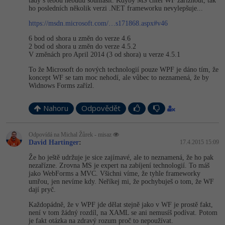
tady s tebou nebudu souhlasit. Kdyby MS chtěl WF zaříznout, tak
ho posledních několik verzi .NET frameworku nevylepšuje...
https://msdn.microsoft.com/…s171868.aspx#v46
6 bod od shora u změn do verze 4.6
2 bod od shora u změn do verze 4.5.2
V změnách pro April 2014 (3 od shora) u verze 4.5.1
To že Microsoft do nových technologií pouze WPF je dáno tím, že
koncept WF se tam moc nehodí, ale vůbec to neznamená, že by
Widnows Forms zařízl.
Nahoru
Odpovědět
Odpovídá na Michal Žůrek - misaz
David Hartinger
:
17.4.2015 15:09
Že ho ještě udržuje je sice zajímavé, ale to neznamená, že ho pak
nezařízne. Zrovna MS je expert na zabíjení technologií. To máš
jako WebForms a MVC. Všichni víme, že tyhle frameworky
umřou, jen nevíme kdy. Neříkej mi, že pochybuješ o tom, že WF
dají pryč.
Každopádně, že v WPF jde dělat stejně jako v WF je prostě fakt,
není v tom žádný rozdíl, na XAML se ani nemusíš podívat. Potom
je fakt otázka na zdravý rozum proč to nepoužívat.