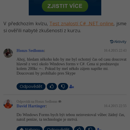
-80%
Vývojář mobilních aplikací
Python
HTML5, CSS3, Bootstrap, SEO
PHP
-80%
Specialista na AI a bigdata
JavaScript
V předchozím kvízu,
Test znalostí C# .NET online
, jsme
SQL a databáze
JavaScript
-80%
si ověřili nabyté zkušenosti z kurzu.
C# Game developer
PHP
Testování a verzování
Python
Aktivity
-80%
Webdesigner
C++
Honzs Sedlomn
:
16.4.2015 22:43
UML a návrhové vzory
HTML / CSS
-80%
Tester
Swift
Ahoj, hledam někoho kdo by me byl ochotný čas od casu doucovat
hlavně z veci okolo Windows forms v C#. Cena si predstavuju
React
UML a návrhové vzory
kolem 200kc +-. Pokud by mel někdo zájem napište mi.
-80%
Systémový administrátor
Kotlin
Doucovani by probíhalo pres Skype
Spring
MySQL/MariaDB
-80%
Grafik / UX/UI návrhář
Odpovědět
C
ASP.NET MVC
MS-SQL
3D grafik
VB.NET
Odpovídá na Honzs Sedlomn
Django
David Hartinger
:
16.4.2015 22:55
SQLite
Projektový manažer
SQL
Do Windows Forms bych být tebou neinvestoval vůbec žádný čas,
Best practices
natož peníze, ta technologie je mrtvá.
-80%
Databázový analytik
Návrh SW
Nahoru
Odpovědět