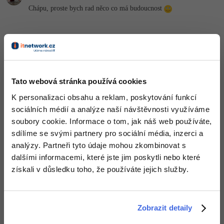
Chápu, proste bych rad něco co má budoucnost
Nahoru
Odpovědět
Neaktivní uživatel
:
17.4.2015 18:00
Tato webová stránka používá cookies
To je další podobná diskuze jako HTML4 vs HTML5 ...
K personalizaci obsahu a reklam, poskytování funkcí
+2
Nahoru
Odpovědět
sociálních médií a analýze naší návštěvnosti využíváme
soubory cookie. Informace o tom, jak náš web používáte,
sdílíme se svými partnery pro sociální média, inzerci a
Gramli
:
17.4.2015 19:47
analýzy. Partneři tyto údaje mohou zkombinovat s
WPF nenahrazuje WinForm, proto si myslim, ze WinForm v
dalšími informacemi, které jste jim poskytli nebo které
dohledne dobe urcite nezariznou a budou ho podporovat. Taky
pokud nevyuziji vyhody WPF nemam proc jej pouzit.
získali v důsledku toho, že používáte jejich služby.
Ohledne toho, jestli se ucit WinForm nebo WPF, naucil bych se
nejprve zaklady WinForm a pote presel k WPF.
+3
Nahoru
Odpovědět
Zobrazit detaily