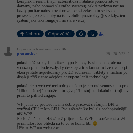
komplexni reseni (napr. automaticka instalace pomoci sitove
domeny, nebo pomoci vlastniho systemu) pak ti nezbyva nez na
kazdy pocitac nainstalovat novou verzi zvlast a to se tezko
presvedcuje vedeni aby na to uvolnilo prostredky (jeste kdyz ten
system jakz takz funguje i na stare verzi).
Nahoru
Odpovědět
Odpovídá na Neaktivní uživatel
pracansky
:
29.4.2015 22:40
pokud máš na mysli aplikace typu Flappy Bird tak ano, ale na
seriozní práci bude vždycky desktop a troufám si říct že i koncept
oken je stále nepřekonaný pro 2D zobrazení. Tablety a matlání po
displeji přišly zase odejdou nástupem lepší technologie.
pokud jde o webové technologie tak to je pro mě synonymum pro
"klikni a čekej" protože si to vývojáři testují na lokálním stroji a v
praxi to pak nefunguje.
WF je mrtvý protože neumí dobře pracovat s různým DPI a
využívá CPU místo GPU. Pro začátečníky byl ale pochopitelnější
něž WPF.
Racionálně ale nezbývá než přijmout že WPF je současnost a WF
je minulost bez ohledu na to co se komu líbí
.
Učit se WF == ztráta času.