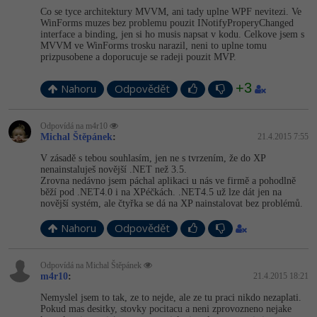
Co se tyce architektury MVVM, ani tady uplne WPF nevitezi. Ve
WinForms muzes bez problemu pouzit INotifyProperyChan­ged
interface a binding, jen si ho musis napsat v kodu. Celkove jsem s
MVVM ve WinForms trosku narazil, neni to uplne tomu
prizpusobene a doporucuje se radeji pouzit MVP.
+3
Nahoru
Odpovědět
Odpovídá na m4r10
Michal Štěpánek
:
21.4.2015 7:55
V zásadě s tebou souhlasím, jen ne s tvrzením, že do XP
nenainstaluješ novější .NET než 3.5.
Zrovna nedávno jsem páchal aplikaci u nás ve firmě a pohodlně
běží pod .NET4.0 i na XPéčkách. .NET4.5 už lze dát jen na
novější systém, ale čtyřka se dá na XP nainstalovat bez problémů.
Nahoru
Odpovědět
Odpovídá na Michal Štěpánek
m4r10
:
21.4.2015 18:21
Nemyslel jsem to tak, ze to nejde, ale ze tu praci nikdo nezaplati.
Pokud mas desitky, stovky pocitacu a neni zprovozneno nejake