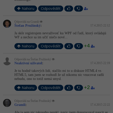
Nahoru
Odpovědět
Odpovídá na Gramli
Štefan Pružinský
:
17.4.2015 22:12
Ja skôr registrujem nevraživosť ku WPF od ľudí, ktorý ovládajú
WF a nechce sa im učiť niečo nové...
+4
Nahoru
Odpovědět
Odpovídá na Štefan Pružinský
Neaktivní uživatel
:
17.4.2015 22:19
Je tu hodně takových lidi, stačilo mi to u diskuze HTML4 vs
HTML5, tam jsem se rozhodl že už nikomu nic vnucovat radši
nebudu, ono to totiž nemá smysl.
+2
Nahoru
Odpovědět
Odpovídá na Štefan Pružinský
Gramli
:
17.4.2015 22:22
Ale ja sem nic takoveho nerekl, navic jsem doporucoval naucit se