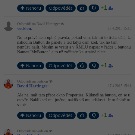
+1
Nahoru
Odpovědět
Odpovídá na David Hartinger
vodslon
:
17.4.2015 15:10
No to právě není uplně pravda, pokud vím, tak mi to třeba dělá, že
nahodím Button do panelu a ted když dám kod, tak ho tam
nemůžu najít. Musím se vrátit a v XMLU napsat v řádce u buttonu
Name="MyButton" a to už začátečníka strašně plete
+1
Nahoru
Odpovědět
Odpovídá na vodslon
David Hartinger
:
17.4.2015 15:11
Ale ne, máš tam přece okno Properties. Klikneš na button, on se ti
otevře. Naklikneš mu jméno, naklikneš mu události. Je to úplně to
samé.
+1
Nahoru
Odpovědět
Odpovídá na vodslon