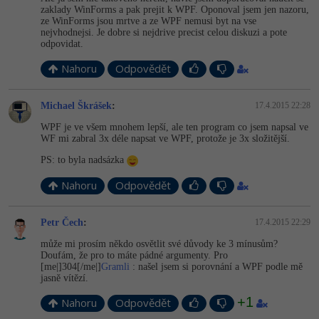
zaklady WinForms a pak prejit k WPF. Oponoval jsem jen nazoru,
ze WinForms jsou mrtve a ze WPF nemusi byt na vse
nejvhodnejsi. Je dobre si nejdrive precist celou diskuzi a pote
odpovidat.
Nahoru
Odpovědět
Michael Škrášek
:
17.4.2015 22:28
WPF je ve všem mnohem lepší, ale ten program co jsem napsal ve
WF mi zabral 3x déle napsat ve WPF, protože je 3x složitější.
PS: to byla nadsázka
Nahoru
Odpovědět
Petr Čech
:
17.4.2015 22:29
může mi prosím někdo osvětlit své důvody ke 3 mínusům?
Doufám, že pro to máte pádné argumenty. Pro
[me|]304[/me|­]
Gramli
: našel jsem si porovnání a WPF podle mě
jasně vítězí.
+1
Nahoru
Odpovědět