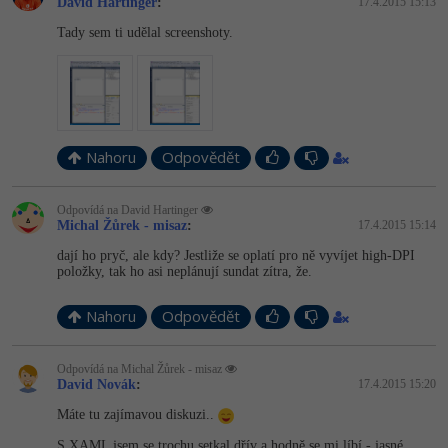
David Hartinger
:
17.4.2015 15:13
Tady sem ti udělal screenshoty.
Nahoru
Odpovědět
Odpovídá na David Hartinger
Michal Žůrek - misaz
:
17.4.2015 15:14
dají ho pryč, ale kdy? Jestliže se oplatí pro ně vyvíjet high-DPI
položky, tak ho asi neplánují sundat zítra, že.
Nahoru
Odpovědět
Odpovídá na Michal Žůrek - misaz
David Novák
:
17.4.2015 15:20
Máte tu zajímavou diskuzi..
S XAML jsem se trochu setkal dřív a hodně se mi líbí - jasné,