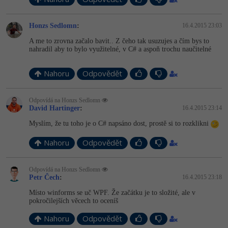
-41%
Copywriter
Algoritmy
Honzs Sedlomn
:
16.4.2015 23:03
-10%
A me to zrovna začalo bavit.. Z čeho tak usuzujes a čím bys to
WordPress specialista
Umělá inteligence (AI)
nahradil aby to bylo využitelné, v C# a aspoň trochu naučitelné
SEO specialista
Pro děti
Nahoru
Odpovědět
Více
Odpovídá na Honzs Sedlomn
David Hartinger
:
16.4.2015 23:14
Fórum
Myslím, že tu toho je o C# napsáno dost, prostě si to rozklikni
Nahoru
Odpovědět
Kurzy e-commerce
Testování softwaru
Odpovídá na Honzs Sedlomn
Kurzy designu
Petr Čech
:
16.4.2015 23:18
-80%
Datová analýza
HTML/CSS
Místo winforms se uč WPF. Že začátku je to složité, ale v
Příběhy absolventů
pokročilejších věcech to oceníš
-80%
Digitální gramotnost
Blog
Photoshop
Nahoru
Odpovědět