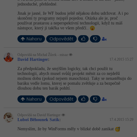
jednoduché, přehledné.
Jinak je jasné, že WF budou ještě nějakou dobu udržovat. A i po
skončení ty programy nejspíš pojedou. Otázka ale je, proč
používat prastarou a neperspektivní technologii, když tu máš
nástupce, který ji takřka ve všem předčí..
Nahoru
Odpovědět
Odpovídá na Michal Žůrek - misaz
David Hartinger
:
17.4.2015 15:27
Za předpokladu, že smýšlím logicky, tak chci použít tu
technologii, abych musel svůůj projekt měnit za co nejdelší
možnou dobu (pokud nejsem masochista). Taky se nenastěhuju do
baráku vedle lomu, kterej se pomalu zvětšuje a za bezpečně
dlouhou dobu ten barák pohltí.
Nahoru
Odpovědět
Odpovídá na David Hartinger
Luboš Běhounek Satik
:
17.4.2015 15:29
Nemyslím, že by WinForms měly v blízké době zanikat