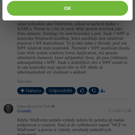
Odpovídá na Honzs Sedlomn
Petr Čech
:
17.4.2015 20:39
OK
Nechápu, proč by se měl někdo učit WinForms, to je krok zpět.
Oproti WPF prakticky nemá výhody a navíc se to dá naklikat
stejně jednoduše jako WinForms, pokud se nechceš hrabat v
XAMLu. Potom se s tím dá navíc dělat spoustu kravinek jako
třeba animace, bindingy (to není kravinka) a pod. Jinak v WPF je
kontrolka WindowsFormsHost, která umožňuje dost intuitivně
pracovat s WF kontrolkami. To je také jeden z důvodů, proč má
WPF relativně málo kontrolek. Nicméně v WPF používám docela
často třídu system.window­s.forms.Appli­cation, má spoustu
užitečných vlastností, které zpříjemňují život, ale jsou (většinou)
nekompatibilní s WPF. Jinak u složitějších věcí u WPF oceníš to,
že tam kontrolky mají oproti těm ve WF někdy až
několikanásobně víc vlastností a událostí.
Editováno
Nahoru
Odpovědět
Odpovídá na Petr Čech
Gramli
:
17.4.2015 22:06
Kdyby WinForms nemelo vyhody nebylo by potreba jej nadale
podporovat a vyuzivat. Staci si do vyhledavace napsat "WCF vs
WinForms" a procist si vyhody, nevyhody jednotlivych
technologii.