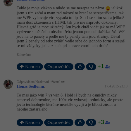
Tohle je moje vlákno a nikdo se me nezepta na názor
jelikož
jsem s tím začal a mam rad takové to hraní se serepetičkama, tak
me WPF vyhovuje víc, vypadá to lip. Staci se s tím szit a jelikož
mam dost zkusenosti s HTML tak pro me naprosto dokonalý.
Hlavně grid je moc užitečný. Jen bych chtěl vidět jak to má WPF
vyrizene s měněním obsahu třeba jenom pomocí tlačítka. We WF
jsou na to panely a podle me ty panely tam jsou strašný. Dával
jsem 2 panely od sebe zvlášť vedle sebe do jednoho form a stejně
se mi vždycky jedna z nich pri uprave vnorila do druhé
Editováno
+1
Nahoru
Odpovědět
Odpovídá na Neaktivní uživatel
Honzs Sedlomn
:
17.4.2015 23:18
To mas jako win 7 vs win 8. Hold já bych na osmičky nikdy
nepresel dobrovolne, me 100x víc vyhovuji sedmicky, ale proste
jevto technologie která se neustále vyvíjí a je blbost zůstat u
něčeho zastaraleho
+3
Nahoru
Odpovědět