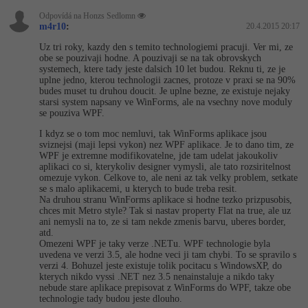
Odpovídá na Honzs Sedlomn
m4r10
:
20.4.2015 20:17
Uz tri roky, kazdy den s temito technologiemi pracuji. Ver mi, ze
obe se pouzivaji hodne. A pouzivaji se na tak obrovskych
systemech, ktere tady jeste dalsich 10 let budou. Reknu ti, ze je
uplne jedno, kterou technologii zacnes, protoze v praxi se na 90%
budes muset tu druhou doucit. Je uplne bezne, ze existuje nejaky
starsi system napsany ve WinForms, ale na vsechny nove moduly
se pouziva WPF.
I kdyz se o tom moc nemluvi, tak WinForms aplikace jsou
sviznejsi (maji lepsi vykon) nez WPF aplikace. Je to dano tim, ze
WPF je extremne modifikovatelne, jde tam udelat jakoukoliv
aplikaci co si, kterykoliv designer vymysli, ale tato rozsiritelnost
omezuje vykon. Celkove to, ale neni az tak velky problem, setkate
se s malo aplikacemi, u kterych to bude treba resit.
Na druhou stranu WinForms aplikace si hodne tezko prizpusobis,
chces mit Metro style? Tak si nastav property Flat na true, ale uz
ani nemysli na to, ze si tam nekde zmenis barvu, uberes border,
atd.
Omezeni WPF je taky verze .NETu. WPF technologie byla
uvedena ve verzi 3.5, ale hodne veci ji tam chybi. To se spravilo s
verzi 4. Bohuzel jeste existuje tolik pocitacu s WindowsXP, do
kterych nikdo vyssi .NET nez 3.5 nenainstaluje a nikdo taky
nebude stare aplikace prepisovat z WinForms do WPF, takze obe
technologie tady budou jeste dlouho.