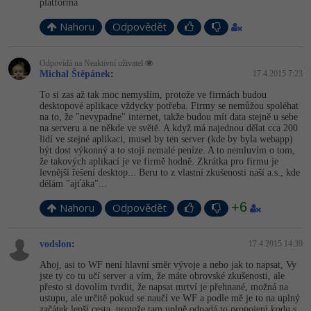
platforma
Windows
Nahoru
Odpovědět
Fórum
Linux
Odpovídá na Neaktivní uživatel
Michal Štěpánek
:
17.4.2015 7:23
Sítě
To si zas až tak moc nemyslím, protože ve firmách budou
desktopové aplikace vždycky potřeba. Firmy se nemůžou spoléhat
na to, že "nevypadne" internet, takže budou mít data stejně u sebe
Kybernetická bezpečnost
na serveru a ne někde ve světě. A když má najednou dělat cca 200
lidí ve stejné aplikaci, musel by ten server (kde by byla webapp)
být dost výkonný a to stojí nemalé peníze. A to nemluvím o tom,
Elektronický podpis
že takových aplikací je ve firmě hodně. Zkrátka pro firmu je
levnější řešení desktop... Beru to z vlastní zkušenosti naší a.s., kde
dělám "ajťáka"...
Fórum
+6
Nahoru
Odpovědět
vodslon
:
17.4.2015 14:39
Ahoj, asi to WF není hlavní směr vývoje a nebo jak to napsat, Vy
jste ty co tu učí server a vím, že máte obrovské zkušenosti, ale
přesto si dovolím tvrdit, že napsat mrtví je přehnané, možná na
ustupu, ale určitě pokud se naučí ve WF a podle mě je to na uplný
začátek lepší cesta, protože tam uplně odpadá to propojení kodu s