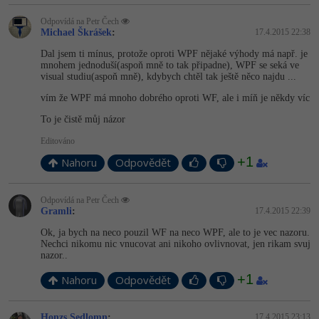
Odpovídá na Petr Čech
Michael Škrášek
:
17.4.2015 22:38
Dal jsem ti mínus, protože oproti WPF nějaké výhody má např. je
mnohem jednoduší(aspoň mně to tak připadne), WPF se seká ve
visual studiu(aspoň mně), kdybych chtěl tak ještě něco najdu ...
vím že WPF má mnoho dobrého oproti WF, ale i míň je někdy víc
To je čistě můj názor
Editováno
+1
Nahoru
Odpovědět
Odpovídá na Petr Čech
Gramli
:
17.4.2015 22:39
Ok, ja bych na neco pouzil WF na neco WPF, ale to je vec nazoru.
Nechci nikomu nic vnucovat ani nikoho ovlivnovat, jen rikam svuj
nazor..
+1
Nahoru
Odpovědět
Honzs Sedlomn
:
17.4.2015 23:13