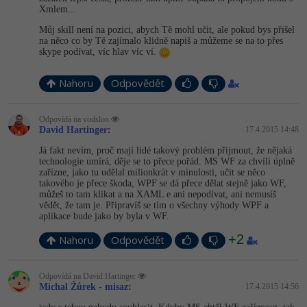
Xmlem...
Můj skill není na pozici, abych Tě mohl učit, ale pokud bys přišel
na něco co by Tě zajímalo klidně napiš a můžeme se na to přes
skype podívat, víc hlav víc ví.
Nahoru
Odpovědět
Odpovídá na vodslon
David Hartinger
:
17.4.2015 14:48
Já fakt nevím, proč mají lidé takový problém přijmout, že nějaká
technologie umírá, děje se to přece pořád. MS WF za chvíli úplně
zařízne, jako tu udělal milionkrát v minulosti, učit se něco
takového je přece škoda, WPF se dá přece dělat stejně jako WF,
můžeš to tam klikat a na XAML e ani nepodívat, ani nemusíš
vědět, že tam je. Připravíš se tím o všechny výhody WPF a
aplikace bude jako by byla v WF.
+2
Nahoru
Odpovědět
Odpovídá na David Hartinger
Michal Žůrek - misaz
:
17.4.2015 14:56