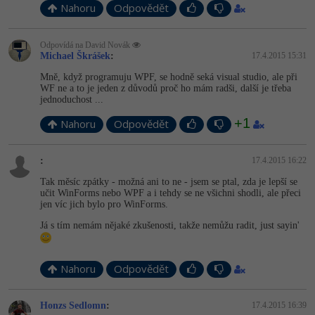
Nahoru
Odpovědět
Odpovídá na David Novák
Michael Škrášek
:
17.4.2015 15:31
Mně, když programuju WPF, se hodně seká visual studio, ale při
WF ne a to je jeden z důvodů proč ho mám radši, další je třeba
jednoduchost ...
+1
Nahoru
Odpovědět
:
17.4.2015 16:22
Tak měsíc zpátky - možná ani to ne - jsem se ptal, zda je lepší se
učit WinForms nebo WPF a i tehdy se ne všichni shodli, ale přeci
jen víc jich bylo pro WinForms.
Já s tím nemám nějaké zkušenosti, takže nemůžu radit, just sayin'
Nahoru
Odpovědět
Honzs Sedlomn
:
17.4.2015 16:39