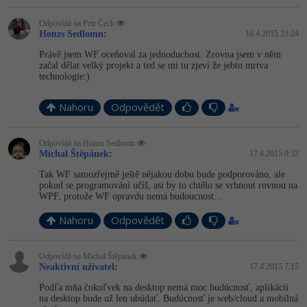
-30%
Kariéra
-80%
Marketing
Adobe Illustrator
Odpovídá na Petr Čech
Pro firmy
Honzs Sedlomn
:
16.4.2015 23:24
-30%
WordPress
Adobe Lightroom
Právě jsem WF oceňoval za jednoduchost. Zrovna jsem v něm
začal dělat velký projekt a ted se mi tu zjeví že jebto mrtva
-30%
-15%
SEO
technologie:)
Adobe XD
-25%
Nahoru
UX
Odpovědět
Adobe InDesign
Business
Adobe After Effects
Odpovídá na Honzs Sedlomn
Michal Štěpánek
:
17.4.2015 0:33
-25%
-80%
Kryptoměny
Tak WF samozřejmě ještě nějakou dobu bude podporováno, ale
Blender
pokud se programování učíš, asi by to chtělo se vrhnout rovnou na
WPF, protože WF opravdu nemá budoucnost...
-30%
Copywriting
Inkscape
Nahoru
Odpovědět
-80%
-80%
MS Office
Fotografování
Odpovídá na Michal Štěpánek
Neaktivní uživatel
:
17.4.2015 7:15
Google Dokumenty
Video
Podľa mňa čokoľvek na desktop nemá moc budúcnosť, aplikácii
na desktop bude už len ubúdať. Budúcnosť je web/cloud a mobilná
Time management
Ostatní