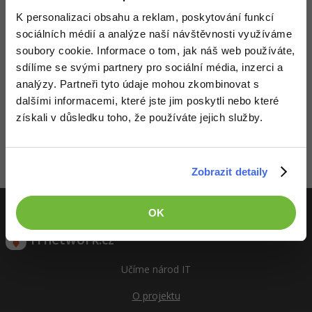
K personalizaci obsahu a reklam, poskytování funkcí
-41%
Copywriter
Algoritmy
sociálních médií a analýze naší návštěvnosti využíváme
soubory cookie. Informace o tom, jak náš web používáte,
-10%
WordPress specialista
Umělá inteligence (AI)
sdílíme se svými partnery pro sociální média, inzerci a
analýzy. Partneři tyto údaje mohou zkombinovat s
SEO specialista
Pro děti
dalšími informacemi, které jste jim poskytli nebo které
Děláme co je v našich silách, aby byly zdejší diskuze co
nejkvalitnější. Proto do nich také mohou přispívat pouze
získali v důsledku toho, že používáte jejich služby.
Více
registrovaní členové. Pro zapojení do diskuze se
přihlas
.
Pokud ještě nemáš účet,
zaregistruj se
, je to zdarma.
Fórum
Zobrazeno 1 zpráv z 1.
Zobrazit detaily
Kurzy e-commerce
OK
Testování softwaru
Kurzy designu
ITnetwork.cz
-80%
Datová analýza
HTML/CSS
Příběhy absolventů
Učíme národ IT
-80%
Digitální gramotnost
Blog
Photoshop
O projektu