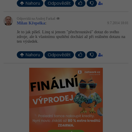
Nahoru
Odpovědět
Odpovídá na Andrej Farkaš
Milan Křepelka
:
9.7.2014 18:01
Je to jak píšeš. Linq si jenom "přechroustává" dotaz do svého
zdroje, ale k vlastnímu spuštění dochází až při reálném dotazu na
ten výsledek.
Nahoru
Odpovědět