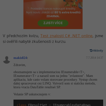
-80%
Vývojář mobilních aplikací
Python
HTML5, CSS3, Bootstrap, SEO
PHP
-80%
Specialista na AI a bigdata
JavaScript
SQL a databáze
JavaScript
-80%
C# Game developer
PHP
Testování a verzování
Python
V předchozím kvízu,
Test znalostí C# .NET online
, jsme
-80%
Webdesigner
C++
si ověřili nabyté zkušenosti z kurzu.
UML a návrhové vzory
HTML / CSS
-80%
Tester
Swift
Aktivity
React
UML a návrhové vzory
-80%
makis824
:
7.7.2014 14:37
Systémový administrátor
Kotlin
Spring
MySQL/MariaDB
Zdravim,
-80%
Grafik / UX/UI návrhář
C
oboznamujem sa s implementaciou IEnumerable<T>,
ASP.NET MVC
IEnumerator<T> a narazil som na jednu "zvlastnost". Mam
MS-SQL
aplikaciu, kde casto volam storovane procedury. Vystup chcem
3D grafik
VB.NET
dalej spracovavat cez LINQ. Vytvoril som si staticku metodu,
Django
SQLite
ktora vracia DataTable resultset SP.
Projektový manažer
SQL
Volanie SP uskutocnujem v:
Best practices
-80%
Databázový analytik
Návrh SW
class
 EResultSet : IEnumerable<DataRow>
