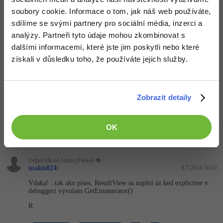
Dakujem za pomoc
soubory cookie. Informace o tom, jak náš web používáte,
Windows
Fórum
R.
sdílíme se svými partnery pro sociální média, inzerci a
analýzy. Partneři tyto údaje mohou zkombinovat s
Linux
Odpovědět
dalšími informacemi, které jste jim poskytli nebo které
získali v důsledku toho, že používáte jejich služby.
Sítě
Odpovídá na makis824
Andrej Farkaš
:
7.7.2014 21:22
Kybernetická bezpečnost
Pokiaľ viem (môžem sa mýliť), tak LINQ ti v podstate iba
Zobrazit detaily
"uchováva" len telo procedúry, pokým sa nepýtaš na jej výsledok a
to presne spravíš v debuggeri, keď naň nakukneš. Spustíš ju.
Elektronický podpis
Myslím, že je to takto, ale ako vravím, môžem sa mýliť.
OK
+1
Nahoru
Odpovědět
Fórum
Odpovídá na Andrej Farkaš
makis824
:
9.7.2014 16:02
Vdaka! ..tak ako pises, ResultView sa naplni az ked explicitne v
debuggeri vyvolam GetEnumerator()
R.