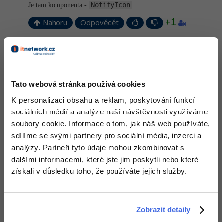
NotifyIcon
Je tam komponenta -
-41%
Copywriter
Algoritmy
+1
Nahoru
Odpovědět
-10%
WordPress specialista
Umělá inteligence (AI)
Odpovídá na David Jančík
ejoty
:
29.11.2012 13:09
SEO specialista
Pro děti
diky, ted uz to najdu
Tato webová stránka používá cookies
Více
Nahoru
Odpovědět
K personalizaci obsahu a reklam, poskytování funkcí
sociálních médií a analýze naší návštěvnosti využíváme
Fórum
soubory cookie. Informace o tom, jak náš web používáte,
sdílíme se svými partnery pro sociální média, inzerci a
Kurzy e-commerce
analýzy. Partneři tyto údaje mohou zkombinovat s
dalšími informacemi, které jste jim poskytli nebo které
Testování softwaru
Kurzy designu
získali v důsledku toho, že používáte jejich služby.
-80%
Datová analýza
HTML/CSS
Příběhy absolventů
-80%
Digitální gramotnost
Blog
Photoshop
Zobrazit detaily