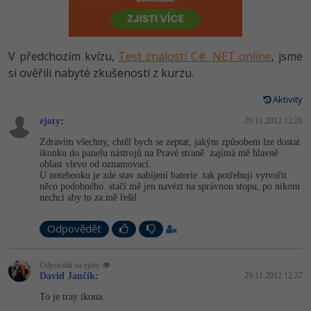
-80%
Vývojář mobilních aplikací
Python
HTML5, CSS3, Bootstrap, SEO
PHP
-80%
Specialista na AI a bigdata
JavaScript
V předchozím kvízu,
Test znalostí C# .NET online
, jsme
SQL a databáze
JavaScript
-80%
si ověřili nabyté zkušenosti z kurzu.
C# Game developer
PHP
Testování a verzování
Python
Aktivity
-80%
Webdesigner
C++
ejoty
:
29.11.2012 12:26
UML a návrhové vzory
HTML / CSS
-80%
Tester
Swift
Zdravím všechny, chtěl bych se zeptat, jakým způsobem lze dostat
ikonku do panelu nástrojů na Pravé straně. zajímá mě hlavně
React
UML a návrhové vzory
oblast vlevo od oznamovací.
-80%
Systémový administrátor
Kotlin
U notebooku je zde stav nabíjení baterie. tak potřebuji vytvořit
něco podobného. stačí mě jen navézt na správnou stopu, po nikom
Spring
MySQL/MariaDB
nechci aby to za mě řešil.
-80%
Grafik / UX/UI návrhář
C
ASP.NET MVC
MS-SQL
Odpovědět
3D grafik
VB.NET
Django
SQLite
Odpovídá na ejoty
Projektový manažer
SQL
David Jančík
:
29.11.2012 12:37
Best practices
To je tray ikona.
-80%
Databázový analytik
Návrh SW