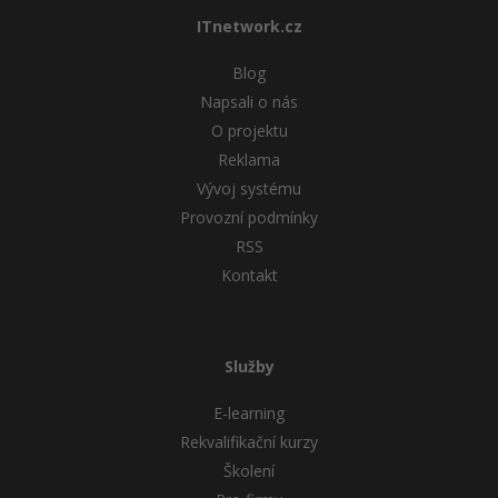
ITnetwork.cz
Windows
Fórum
Blog
Linux
Napsali o nás
O projektu
Sítě
Reklama
Vývoj systému
Kybernetická bezpečnost
Provozní podmínky
RSS
Elektronický podpis
Kontakt
Fórum
Služby
E-learning
Rekvalifikační kurzy
Školení