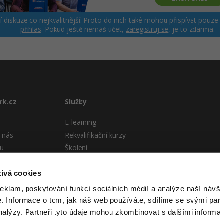
ší diskuze co nejkvalitnější. Proto do nich také mohou přispívat pouze
přihlas
. Pokud ještě nemáš účet,
zaregistruj se
, je to zdarma.
rk.cz
Služby
E-learning
 nás
Rekvalifikační kurzy
tu
Školení
Pro firmy
stému
ívá cookies
 podmínky
reklam, poskytování funkcí sociálních médií a analýze naší návš
 Informace o tom, jak náš web používáte, sdílíme se svými par
analýzy. Partneři tyto údaje mohou zkombinovat s dalšími informa