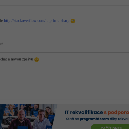
hle
http://stackoverflow.com/…p-in-c-sharp
ed
a chat a novou zprávu