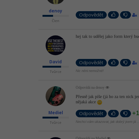
denoy
Odpovědět
Člen
hej tak to udělej jako form který b
David
Odpovědět
Nic néni nemožné!
Tvůrce
Odpovídá na denoy
Přesně jak píše (já ho za ten nick j
nějaká akce
+
Mediel
Odpovědět
Nechci vám ukazovat, jak dobrý jsem já ...
Tvůrce
Odpovídá na Mediel