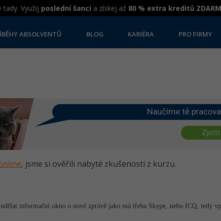
 tady. Využij
poslední šanci
a získej až
80 % extra kreditů ZDAR
ÍBĚHY ABSOLVENTŮ
BLOG
KARIÉRA
PRO FIRMY
Naučíme tě pracova
Zjistit
online
, jsme si ověřili nabyté zkušenosti z kurzu.
jak udělat informační okno o nové zprávě jako má třeba Skype, nebo ICQ, tedy v