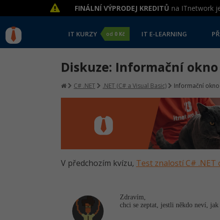
FINÁLNÍ VÝPRODEJ KREDITŮ
na ITnetwork je
IT KURZY
IT E-LEARNING
PŘ
od
0 Kč
Diskuze: Informační okno
C# .NET
.NET (C# a Visual Basic)
Informační okno
V předchozím kvízu,
Test znalostí C# .NET 
Zdravím,
chci se zeptat, jestli někdo neví, 