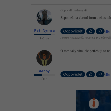
Odpovídá na denoy
Zapomeň na vlastní form a zkus to
Petr Nymsa
Odpovědět
Pokrok nezastavíš, neusni a jdi s ním vpř
Tvůrce
O tom taky vím, ale potřebuji to n
denoy
Odpovědět
Člen