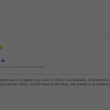
1
 to ani prostřednictvím getterů/setterů.
nce jsem si už napsal script, který to udělá i s tím kliknutím, ale přijde mi to 
 vyjelo pomalu nahoru, už bych musel použit Sleep, tedy pomalu to po pixelech