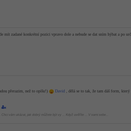
ude mít zadané konkrétní pozici vpravo dole a nebude se dat sním hýbat a po urč
endou přerazim, než to opíšu!)
David
, dělá se to tak, že tam dáš form, kter
1
 Chci vám ukázat, jak dobrý můžete být vy ... Když uvěříte ... V sami sebe...