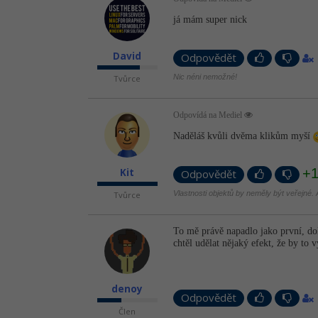
já mám super nick
David
Odpovědět
Nic néni nemožné!
Tvůrce
Odpovídá na Mediel
Naděláš kvůli dvěma klikům myší
+
Kit
Odpovědět
Vlastnosti objektů by neměly být veřejné. A
Tvůrce
To mě právě napadlo jako první, doko
chtěl udělat nějaký efekt, že by to
denoy
Odpovědět
Člen