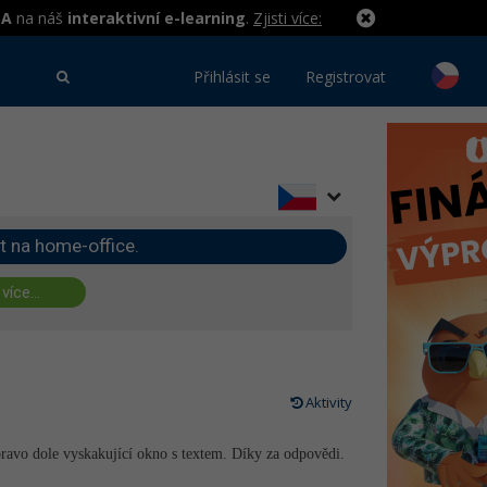
MA
na náš
interaktivní e-learning
.
Zjisti více:
Přihlásit se
Registrovat
t na home-office.
 více...
Aktivity
pravo dole vyskakující okno s textem. Díky za odpovědi.