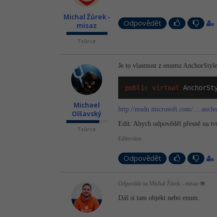
Michal Žůrek -
Odpovědět
misaz
Tvůrce
Je to vlastnost z enumu AnchorStyle
public
virtual
 AnchorSt
Michael
http://msdn.microsoft.com/….ancho
Olšavský
Edit: Abych odpověděl přesně na tvů
Tvůrce
Editováno
Odpovědět
Odpovídá na Michal Žůrek - misaz
Dáš si tam objekt nebo enum.