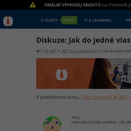
FINÁLNÍ VÝPRODEJ KREDITŮ
na ITnetwork je
IT KURZY
IT E-LEARNING
PŘ
od
0 Kč
Diskuze: Jak do jedné vla
C# .NET
.NET (C# a Visual Basic)
Jak do jedné vla
V předchozím kvízu,
Test znalostí C# .NET 
Ahoj,
mám takový jeden problém, víte jak 