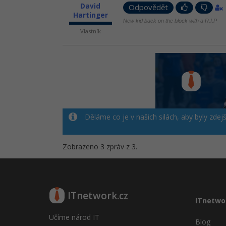
David
Odpovědět
Hartinger
New kid back on the block with a R.I.P
Vlastník
Děláme co je v našich silách, aby byly zdej
Zobrazeno 3 zpráv z 3.
ITnetwork.cz
ITnetwo
Učíme národ IT
Blog