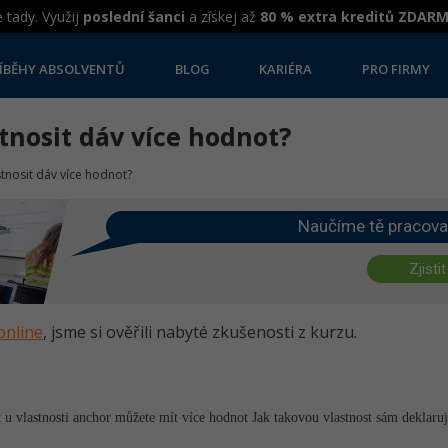
 tady. Využij
poslední šanci
a získej až
80 % extra kreditů ZDAR
ÍBĚHY ABSOLVENTŮ
BLOG
KARIÉRA
PRO FIRMY
stnosit dáv více hodnot?
stnosit dáv více hodnot?
Naučíme tě pracova
Zjistit
online
, jsme si ověřili nabyté zkušenosti z kurzu.
u vlastnosti anchor můžete mít více hodnot Jak takovou vlastnost sám deklaruj