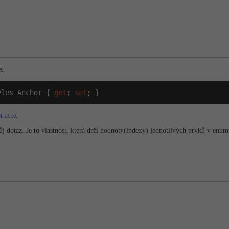
s:
yles Anchor { 
get
; 
set
; }
r.aspx
j dotaz. Je to vlastnost, která drží hodnoty(indexy) jednotlivých prvků v enum