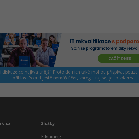
ší diskuze co nejkvalitnější. Proto do nich také mohou přispívat pouze
přihlas
. Pokud ještě nemáš účet,
zaregistruj se
, je to zdarma.
rk.cz
Služby
E-learning