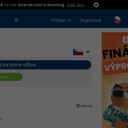
MA
na náš
interaktivní e-learning
.
Zjisti více:
Přihlásit se
Registrovat
t na home-office.
 více...
Aktivity
i?