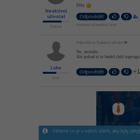
Diky
Neaktivní
uživatel
Odpovědět
Neaktivní uživatelský účet
Tvůrce
Odpovídá na Neaktivní uživatel
No, neznám..
Ale pokud si to budeš chtít naprogr
Lako
+
Odpovědět
Člen
Děláme co je v našich silách, aby byly zdej