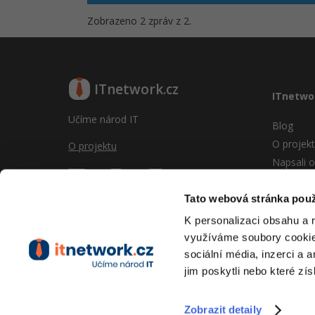
Zobrazeno 2 zpráv z 2.
ITnetwork.cz
ITnetwo
Učíme národ IT
Blog
O projek
O projektu
Napsali o
Reklama
Vývoj sy
Tato webová stránka použ
Provozní
K personalizaci obsahu a 
RSS
využíváme soubory cookie.
Kontakt
sociální média, inzerci a 
jim poskytli nebo které zís
Zobrazit detaily
Copyright © 2026