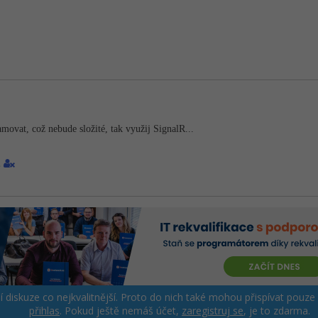
amovat, což nebude složité, tak využij SignalR...
1
ší diskuze co nejkvalitnější. Proto do nich také mohou přispívat pouze
přihlas
. Pokud ještě nemáš účet,
zaregistruj se
, je to zdarma.