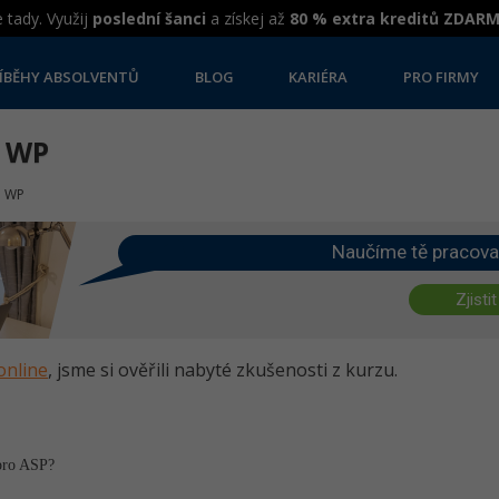
 tady. Využij
poslední šanci
a získej až
80 % extra kreditů ZDAR
ÍBĚHY ABSOLVENTŮ
BLOG
KARIÉRA
PRO FIRMY
P WP
P WP
Naučíme tě pracova
Zjistit
online
, jsme si ověřili nabyté zkušenosti z kurzu.
pro ASP?