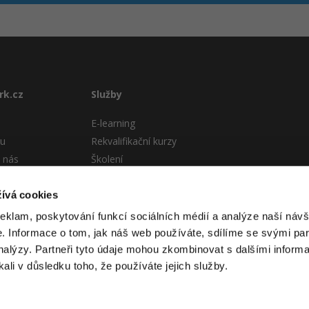
rk.cz
Služby
E-learning
tu
Rekvalifikační kurzy
 nás
Školení
Pro firmy
stému
ívá cookies
 podmínky
reklam, poskytování funkcí sociálních médií a analýze naší návš
 Informace o tom, jak náš web používáte, sdílíme se svými par
analýzy. Partneři tyto údaje mohou zkombinovat s dalšími informa
kali v důsledku toho, že používáte jejich služby.
 itnetwork.cz. Veškerý obsah webu (pokud není uvedeno jinak) je za