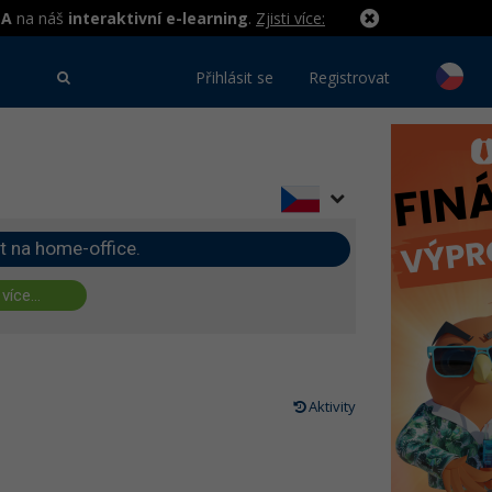
MA
na náš
interaktivní e-learning
.
Zjisti více:
Přihlásit se
Registrovat
t na home-office.
 více...
Aktivity