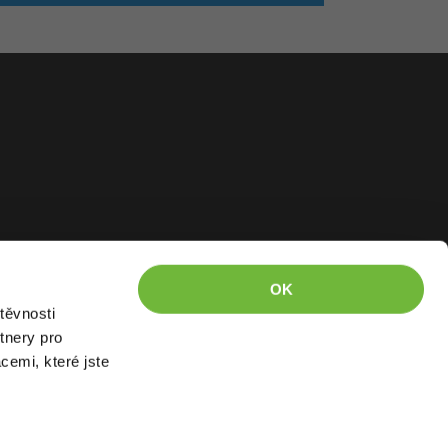
OK
těvnosti
tnery pro
cemi, které jste
kázáno kopírovat.