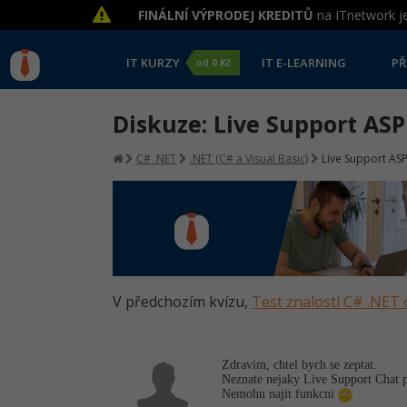
FINÁLNÍ VÝPRODEJ KREDITŮ
na ITnetwork je
IT KURZY
IT E-LEARNING
PŘ
od
0 Kč
Diskuze: Live Support AS
C# .NET
.NET (C# a Visual Basic)
Live Support AS
V předchozím kvízu,
Test znalostí C# .NET 
Zdravim, chtel bych se zeptat.
Neznate nejaky Live Support Chat 
Nemohu najit funkcni