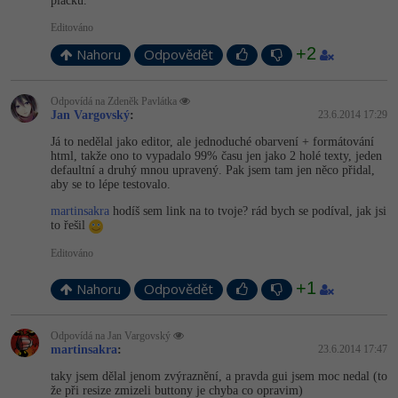
placku.
Editováno
+2
Nahoru
Odpovědět
Odpovídá na Zdeněk Pavlátka
Jan Vargovský
:
23.6.2014 17:29
Já to nedělal jako editor, ale jednoduché obarvení + formátování
html, takže ono to vypadalo 99% času jen jako 2 holé texty, jeden
defaultní a druhý mnou upravený. Pak jsem tam jen něco přidal,
aby se to lépe testovalo.
martinsakra
hodíš sem link na to tvoje? rád bych se podíval, jak jsi
to řešil
Editováno
+1
Nahoru
Odpovědět
Odpovídá na Jan Vargovský
martinsakra
:
23.6.2014 17:47
taky jsem dělal jenom zvýraznění, a pravda gui jsem moc nedal (to
že při resize zmizeli buttony je chyba co opravim)