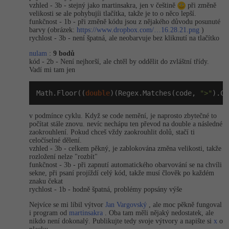
vzhled - 3b - stejný jako martinsakra, jen v češtině
při změně
velikosti se ale pohybujíi tlačítka, takže je to o něco lepší.
funkčnost - 1b - při změně kódu jsou z nějakého důvodu posunuté
barvy (obrázek:
https://www.dropbox.com/…16.28.21.png
)
rychlost - 3b - není špatná, ale neobarvuje bez kliknutí na tlačítko
nulam
:
9 bodů
kód - 2b - Není nejhorší, ale chtěl by oddělit do zvláštní třídy.
Vadí mi tam jen
Math.Floor((
double
)(Regex.Matches(code, 
">"
).Co
v podmínce cyklu. Když se code nemění, je naprosto zbytečné to
počítat stále znovu. nevíc nechápu ten převod na double a následné
zaokrouhlení. Pokud chceš vždy zaokrouhlit dolů, stačí ti
celočíselné dělení.
vzhled - 3b - celkem pěkný, je zablokována změna velikosti, takže
rozložení nelze "rozbít"
funkčnost - 3b - při zapnutí automatického obarvování se na chvíli
sekne, při psaní projíždí celý kód, takže musí člověk po každém
znaku čekat
rychlost - 1b - hodně špatná, problémy popsány výše
Nejvíce se mi líbil výtvor
Jan Vargovský
, ale moc pěkně fungoval
i program od
martinsakra
. Oba tam měli nějaký nedostatek, ale
nikdo není dokonalý. Publikujte tedy svoje výtvory a napište si
x
o