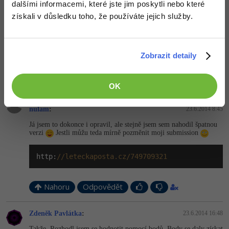
dalšími informacemi, které jste jim poskytli nebo které
Zdeněk Pavlátka
:
23.6.2014 6:44
získali v důsledku toho, že používáte jejich služby.
Jé to je účastníků, udělali jste mi radost
během dne se na to
podívám, do večera tu budou výsledky
dave_23
: VB sice moc nemusím, ale zkusím to nějak přelouskat
Zobrazit detaily
Nahoru
Odpovědět
OK
Odpovídá na Lukáš Křehula
nulam
:
23.6.2014 8:45
Já jsem to dokonce i opravil, ale stejně jsem sem nahodil špatnou
verzi
Jestli můžu teda mírně pozměnit moji submission
http:
//leteckaposta.cz/749709321
Nahoru
Odpovědět
Zdeněk Pavlátka
:
23.6.2014 16:48
Takže. Rozhodl jsem se hodnotit pomocí bodů. Body se daly získat