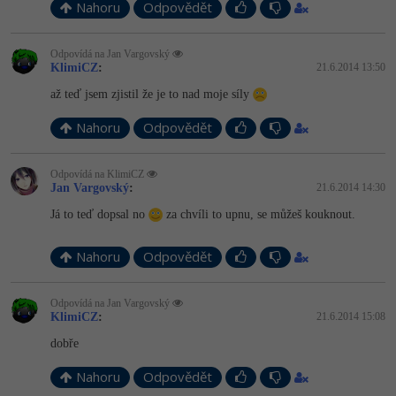
Nahoru
Odpovědět
Odpovídá na Jan Vargovský
KlimiCZ
:
21.6.2014 13:50
až teď jsem zjistil že je to nad moje síly
Nahoru
Odpovědět
Odpovídá na KlimiCZ
Jan Vargovský
:
21.6.2014 14:30
Já to teď dopsal no
za chvíli to upnu, se můžeš kouknout.
Nahoru
Odpovědět
Odpovídá na Jan Vargovský
KlimiCZ
:
21.6.2014 15:08
dobře
Nahoru
Odpovědět