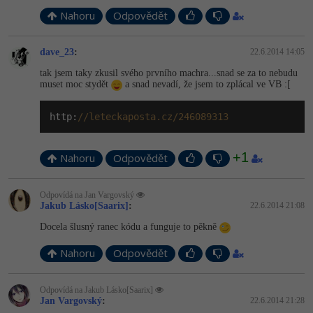
Nahoru
Odpovědět
dave_23
:
22.6.2014 14:05
tak jsem taky zkusil svého prvního machra...snad se za to nebudu
muset moc stydět
a snad nevadí, že jsem to zplácal ve VB :[
http:
//leteckaposta.cz/246089313
+1
Nahoru
Odpovědět
Odpovídá na Jan Vargovský
Jakub Lásko[Saarix]
:
22.6.2014 21:08
Docela šlusný ranec kódu a funguje to pěkně
Nahoru
Odpovědět
Odpovídá na Jakub Lásko[Saarix]
Jan Vargovský
:
22.6.2014 21:28