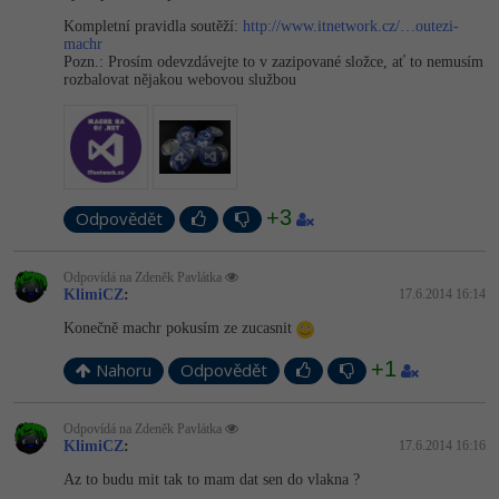
Kompletní pravidla soutěží:
http://www.itnetwork.cz/…outezi-
-41%
Copywriter
Algoritmy
machr
Pozn.: Prosím odevzdávejte to v zazipované složce, ať to nemusím
rozbalovat nějakou webovou službou
-10%
WordPress specialista
Umělá inteligence (AI)
SEO specialista
Pro děti
Více
+3
Odpovědět
Fórum
Odpovídá na Zdeněk Pavlátka
KlimiCZ
:
17.6.2014 16:14
Kurzy e-commerce
Konečně machr pokusím ze zucasnit
Testování softwaru
+1
Nahoru
Odpovědět
Kurzy designu
-80%
Datová analýza
HTML/CSS
Příběhy absolventů
Odpovídá na Zdeněk Pavlátka
KlimiCZ
:
17.6.2014 16:16
-80%
Digitální gramotnost
Blog
Photoshop
Az to budu mit tak to mam dat sen do vlakna ?