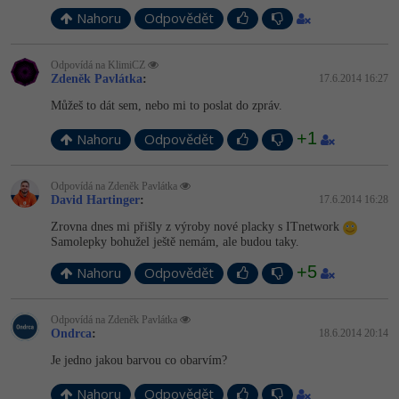
-30%
Kariéra
-80%
Marketing
Adobe Illustrator
Nahoru
Odpovědět
Pro firmy
-30%
WordPress
Adobe Lightroom
Odpovídá na KlimiCZ
Zdeněk Pavlátka
:
17.6.2014 16:27
-30%
-15%
SEO
Adobe XD
Můžeš to dát sem, nebo mi to poslat do zpráv.
+1
-25%
Nahoru
UX
Odpovědět
Adobe InDesign
Business
Adobe After Effects
Odpovídá na Zdeněk Pavlátka
David Hartinger
:
17.6.2014 16:28
-25%
-80%
Kryptoměny
Zrovna dnes mi přišly z výroby nové placky s ITnetwork
Blender
Samolepky bohužel ještě nemám, ale budou taky.
-30%
Copywriting
+5
Inkscape
Nahoru
Odpovědět
-80%
-80%
MS Office
Fotografování
Odpovídá na Zdeněk Pavlátka
Ondrca
:
18.6.2014 20:14
Google Dokumenty
Video
Je jedno jakou barvou co obarvím?
Time management
Nahoru
Odpovědět
Ostatní