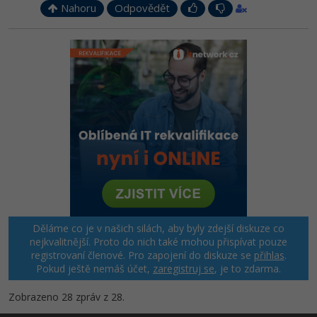
Nahoru
Odpovědět
Děláme co je v našich silách, aby byly zdejší diskuze co
nejkvalitnější. Proto do nich také mohou přispívat pouze
registrovaní členové. Pro zapojení do diskuze se
přihlas
.
Pokud ještě nemáš účet,
zaregistruj se
, je to zdarma.
Zobrazeno 28 zpráv z 28.