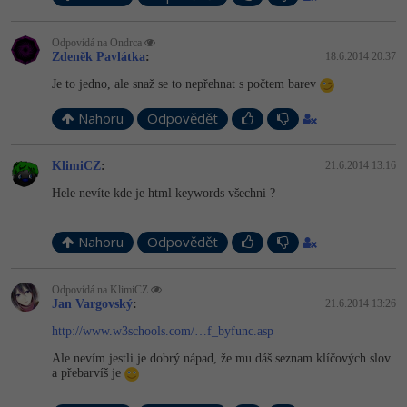
Windows
Fórum
Odpovídá na Ondrca
Zdeněk Pavlátka
:
18.6.2014 20:37
Linux
Je to jedno, ale snaž se to nepřehnat s počtem barev
Nahoru
Odpovědět
Sítě
Kybernetická bezpečnost
KlimiCZ
:
21.6.2014 13:16
Hele nevíte kde je html keywords všechni ?
Elektronický podpis
Nahoru
Odpovědět
Fórum
Odpovídá na KlimiCZ
Jan Vargovský
:
21.6.2014 13:26
http://www.w3schools.com/…f_byfunc.asp
Ale nevím jestli je dobrý nápad, že mu dáš seznam klíčových slov
a přebarvíš je