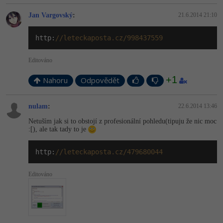
Jan Vargovský
:
21.6.2014 21:10
http:
//leteckaposta.cz/998437559
Editováno
+1
Nahoru
Odpovědět
nulam
:
22.6.2014 13:46
Netuším jak si to obstojí z profesionální pohledu(tipuju že nic moc
:[), ale tak tady to je
http:
//leteckaposta.cz/479680044
Editováno