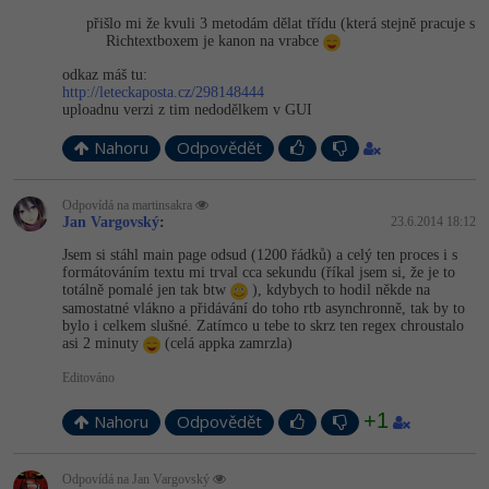
přišlo mi že kvuli 3 metodám dělat třídu (která stejně pracuje s
Richtextboxem je kanon na vrabce
odkaz máš tu:
http://leteckaposta.cz/298148444
uploadnu verzi z tim nedodělkem v GUI
Nahoru
Odpovědět
Odpovídá na martinsakra
Jan Vargovský
:
23.6.2014 18:12
Jsem si stáhl main page odsud (1200 řádků) a celý ten proces i s
formátováním textu mi trval cca sekundu (říkal jsem si, že je to
totálně pomalé jen tak btw
), kdybych to hodil někde na
samostatné vlákno a přidávání do toho rtb asynchronně, tak by to
bylo i celkem slušné. Zatímco u tebe to skrz ten regex chroustalo
asi 2 minuty
(celá appka zamrzla)
Editováno
+1
Nahoru
Odpovědět
Odpovídá na Jan Vargovský