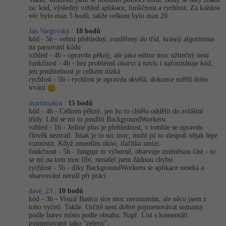
za: kód, výsledný vzhled aplikace, funkčnost a rychlost. Za každou
věc bylo max 5 bodů, takže celkem bylo max 20.
Jan Vargovský
:
18 bodů
kód - 5b - velmi přehledný, rozdělený do tříd, krásný algoritmus
na parsování kódu
vzhled - 4b - opravdu pěkný, ale jako editor moc užitečný není
funkčnost - 4b - bez problémů obarví a navíc i naformátuje kód,
jen použitelnost je celkem nízká
rychlost - 5b - rychlost je opravdu skvělá, dokonce měříš dobu
trvání
martinsakra
:
15 bodů
kód - 4b - Celkem pěkný, jen ho to chtělo oddělit do zvláštní
třídy. Líbí se mi to použití BackgroundWorkeru.
vzhled - 1b - Jediné plus je přehlednost, v tomhle se opravdu
člověk neztratí. Jinak je to nic moc, mohl jsi to alespoň nějak lépe
rozmístit. Když zmenším okno, tlačítka zmizí.
funkčnost - 5b - funguje to výborně, obarvuje změněnou část - to
se mi na tom moc líbí, nenašel jsem žádnou chybu
rychlost - 5b - díky BackgroundWorkeru se aplikace neseká a
obarvování neruší při práci
dave_23
:
10 bodů
kód - 3b - Visual Basicu sice moc nerozumím, ale něco jsem z
toho vyčetl. Takže. Určitě není dobré pojmenovávat seznamy
podle barev místo podle obsahu. Např. List s komentáři
pojmenovaný jako "zeleny".