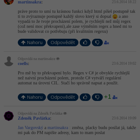
martinsakra
:
23.6.2014 18:22
práve proto to umí tu krásnou funkci když html píšeš postupně tak
ti to zvýraznuje postupně každý slovo který si dopsal
a ano
vypadá to že tvoje procházení polem, je rychlejší než můj regex
(což není moc překvapení),ale zase výměním regex a hned mi to
bude validovat co potřebuju (při kvalitním regexu)
Nahoru
Odpovědět
Odpovídá na martinsakra
coells
:
23.6.2014 19:02
Pro mě by to překvapení bylo. Regex v C# je obvykle rychlejší
než naivní procházení polem, protože C# vytváří regulární
automat na úrovni CIL. Stačí ho správně napsat a použít.
+1
Nahoru
Odpovědět
Odpovídá na Zdeněk Pavlátka
Zdeněk Pavlátka
:
23.6.2014 19:09
Jan Vargovský
a
martinsakra
: změna, placky budu posílat já, takže
mi pak do PM napište adresy, kam to mam poslat