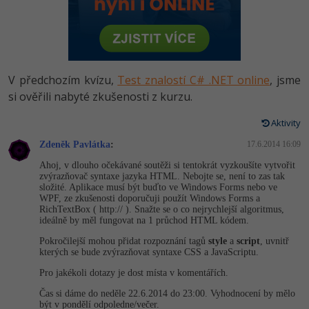
-80%
Vývojář mobilních aplikací
Python
HTML5, CSS3, Bootstrap, SEO
PHP
-80%
Specialista na AI a bigdata
JavaScript
SQL a databáze
JavaScript
-80%
C# Game developer
PHP
V předchozím kvízu,
Test znalostí C# .NET online
, jsme
Testování a verzování
Python
si ověřili nabyté zkušenosti z kurzu.
-80%
Webdesigner
C++
UML a návrhové vzory
Aktivity
HTML / CSS
-80%
Tester
Swift
Zdeněk Pavlátka
:
17.6.2014 16:09
React
UML a návrhové vzory
Ahoj, v dlouho očekávané soutěži si tentokrát vyzkoušíte vytvořit
-80%
Systémový administrátor
Kotlin
zvýrazňovač syntaxe jazyka HTML. Nebojte se, není to zas tak
Spring
složité. Aplikace musí být buďto ve Windows Forms nebo ve
MySQL/MariaDB
WPF, ze zkušenosti doporučuji použít Windows Forms a
-80%
Grafik / UX/UI návrhář
C
RichTextBox ( http:// ). Snažte se o co nejrychlejší algoritmus,
ASP.NET MVC
ideálně by měl fungovat na 1 průchod HTML kódem.
MS-SQL
3D grafik
VB.NET
Pokročilejší mohou přidat rozpoznání tagů
style
a
script
, uvnitř
Django
kterých se bude zvýrazňovat syntaxe CSS a JavaScriptu.
SQLite
Projektový manažer
SQL
Pro jakékoli dotazy je dost místa v komentářích.
Best practices
Čas si dáme do neděle 22.6.2014 do 23:00. Vyhodnocení by mělo
-80%
Databázový analytik
Návrh SW
být v pondělí odpoledne/večer.