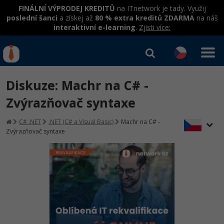
FINÁLNÍ VÝPRODEJ KREDITŮ
na ITnetwork je tady. Využij
poslední šanci
a získej až
80 % extra kreditů ZDARMA
na náš
interaktivní e-learning
.
Zjisti více:
IT kurzy
Od
0 Kč
Diskuze: Machr na C# -
Přihlásit se
|
Registrovat
IT e-learning
Rekvalifikace a kurzy
Zvýrazňovač syntaxe
hrazené úřadem práce
Kurzy IT profesí
C# .NET
.NET (C# a Visual Basic)
Machr na C# -
Workshopy zdarma
Zvýrazňovač syntaxe
Junior programátor
Kurzy programování
Umělá inteligence v praxi
Školení
Programátor WWW aplikací
Jak začít?
Datová analýza v praxi
Základy programování
Školení dle technologií
-80%
Senior programátor
Java
Objektové programování - OOP
C# .NET
-80%
Front-end developer
C#.NET
Umělá inteligence
Java