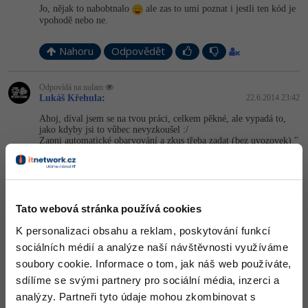
Jo, nějak to nabobtnalo
ale zas to umí poznat i jestli ten kód je
vpohodě nebo ne.
Nahoru
Odpovědět
Odpovídá na nulam
Lukáš Křehula
:
22.6.2014 23:42
Ahoj, díval jsem se na tvou práci, celkem pěkné, ale vypadá to,
jako kdyby jsi to vůbec nevyzkoušel :/
Zapni automatické obarvování a zkus třeba zadat (bez uvozovek) "
<>><", spadne ti to s chybou.
Nahoru
Odpovědět
Tato webová stránka používá cookies
Odpovídá na Lukáš Křehula
K personalizaci obsahu a reklam, poskytování funkcí
Jan Vargovský
:
22.6.2014 23:50
sociálních médií a analýze naší návštěvnosti využíváme
To určitě spadne i mi, protože je to nevalidní
soubory cookie. Informace o tom, jak náš web používáte,
sdílíme se svými partnery pro sociální média, inzerci a
Nahoru
Odpovědět
analýzy. Partneři tyto údaje mohou zkombinovat s