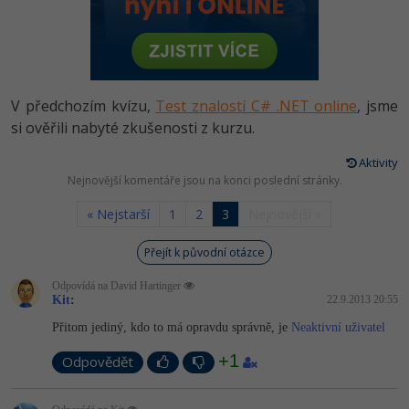
-80%
Vývojář mobilních aplikací
Python
HTML5, CSS3, Bootstrap, SEO
PHP
-80%
Specialista na AI a bigdata
JavaScript
SQL a databáze
JavaScript
-80%
C# Game developer
PHP
V předchozím kvízu,
Test znalostí C# .NET online
, jsme
Testování a verzování
Python
si ověřili nabyté zkušenosti z kurzu.
-80%
Webdesigner
C++
UML a návrhové vzory
Aktivity
HTML / CSS
-80%
Nejnovější komentáře jsou na konci poslední stránky.
Tester
Swift
React
UML a návrhové vzory
« Nejstarší
1
2
3
Nejnovější »
-80%
Systémový administrátor
Kotlin
Spring
MySQL/MariaDB
Přejít k původní otázce
-80%
Grafik / UX/UI návrhář
C
Odpovídá na David Hartinger
ASP.NET MVC
MS-SQL
Kit
:
22.9.2013 20:55
3D grafik
VB.NET
Přitom jediný, kdo to má opravdu správně, je
Neaktivní uživatel
Django
SQLite
Projektový manažer
SQL
+1
Odpovědět
Best practices
-80%
Databázový analytik
Návrh SW