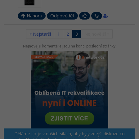
Nahoru
Odpovědět
« Nejstarší
1
2
3
Nejnovější »
Nejnovější komentáře jsou na konci poslední stránky.
Děláme co je v našich silách, aby byly zdejší diskuze co