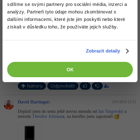
sdílíme se svými partnery pro sociální média, inzerci a
Odpovídá na David Hartinger
analýzy. Partneři tyto údaje mohou zkombinovat s
Windows
Fórum
Neaktivní uživatel
:
23.9.2013 19:48
dalšími informacemi, které jste jim poskytli nebo které
A kdo teda získal placku ?
získali v důsledku toho, že používáte jejich služby.
Linux
Editováno
Sítě
Nahoru
Odpovědět
Zobrazit detaily
Kybernetická bezpečnost
Odpovídá na Neaktivní uživatel
David Hartinger
:
23.9.2013 20:08
OK
Elektronický podpis
Placku získal Luckin.
Fórum
Nahoru
Odpovědět
David Hartinger
:
24.9.2013 12:11
Doplnil jsem do testu ještě novou metodu od
Jan Vargovský
a
metodu
Theodor Johnson
a, na kterého jsem zapomněl