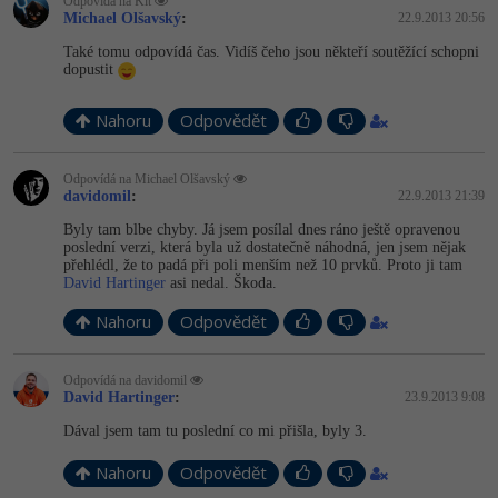
Odpovídá na Kit
Michael Olšavský
:
22.9.2013 20:56
-41%
Copywriter
Algoritmy
Také tomu odpovídá čas. Vidíš čeho jsou někteří soutěžící schopni
dopustit
-10%
WordPress specialista
Umělá inteligence (AI)
Nahoru
Odpovědět
SEO specialista
Pro děti
Odpovídá na Michael Olšavský
davidomil
:
22.9.2013 21:39
Více
Byly tam blbe chyby. Já jsem posílal dnes ráno ještě opravenou
poslední verzi, která byla už dostatečně náhodná, jen jsem nějak
Fórum
přehlédl, že to padá při poli menším než 10 prvků. Proto ji tam
David Hartinger
asi nedal. Škoda.
Kurzy e-commerce
Nahoru
Odpovědět
Testování softwaru
Kurzy designu
Odpovídá na davidomil
David Hartinger
:
23.9.2013 9:08
-80%
Datová analýza
HTML/CSS
Příběhy absolventů
Dával jsem tam tu poslední co mi přišla, byly 3.
-80%
Digitální gramotnost
Blog
Photoshop
Nahoru
Odpovědět