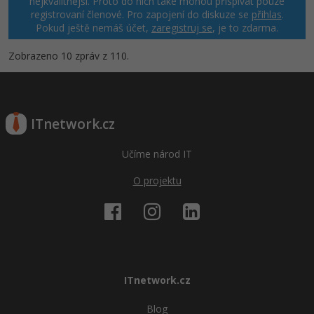
nejkvalitnější. Proto do nich také mohou přispívat pouze
registrovaní členové. Pro zapojení do diskuze se
přihlas
.
Pokud ještě nemáš účet,
zaregistruj se
, je to zdarma.
Zobrazeno 10 zpráv z 110.
ITnetwork.cz
Učíme národ IT
O projektu
ITnetwork.cz
Blog