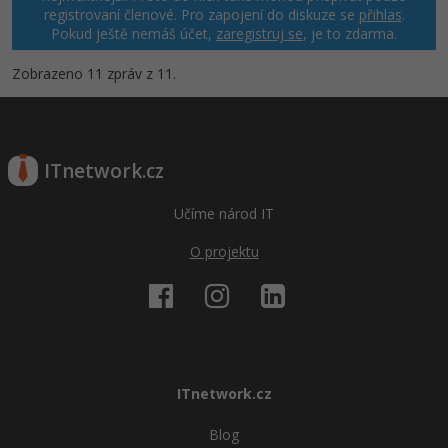
registrovaní členové. Pro zapojení do diskuze se
přihlas
.
Pokud ještě nemáš účet,
zaregistruj se
, je to zdarma.
Zobrazeno 11 zpráv z 11.
ITnetwork.cz
Učíme národ IT
O projektu
ITnetwork.cz
Blog