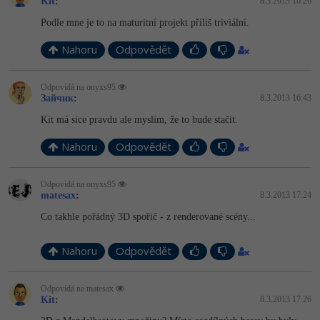
Kit
:
8.3.2013 16:26
-41%
Podle mne je to na maturitní projekt příliš triviální.
Copywriter
Algoritmy
Nahoru
Odpovědět
-10%
WordPress specialista
Umělá inteligence (AI)
Odpovídá na onyxs95
SEO specialista
Pro děti
Зайчик
:
8.3.2013 16:43
Kit má sice pravdu ale myslím, že to bude stačit.
Více
Nahoru
Odpovědět
Fórum
Odpovídá na onyxs95
matesax
:
8.3.2013 17:24
Kurzy e-commerce
Co takhle pořádný 3D spořič - z renderované scény...
Testování softwaru
Kurzy designu
Nahoru
Odpovědět
-80%
Datová analýza
HTML/CSS
Příběhy absolventů
Odpovídá na matesax
-80%
Digitální gramotnost
Kit
:
8.3.2013 17:26
Blog
Photoshop