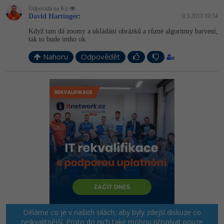
Odpovídá na Kit
David Hartinger
:
9.3.2013 10:54
Když tam dá zoomy a ukládání obrázků a různé algoritmy barvení,
tak to bude imho ok.
Nahoru
Odpovědět
Děláme co je v našich silách, aby byly zdejší diskuze co
nejkvalitnější. Proto do nich také mohou přispívat pouze