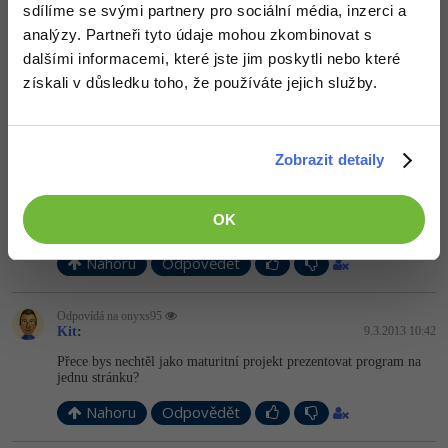
sdílíme se svými partnery pro sociální média, inzerci a
Odpovídá na Kit
onyxs95
:
9.3.2013 10:04
analýzy. Partneři tyto údaje mohou zkombinovat s
Windows
Fórum
Chápu... Bohužel s 3D v C# nemám zkušenosti, tak nevím odkuď
dalšími informacemi, které jste jim poskytli nebo které
bych mohl začít.
získali v důsledku toho, že používáte jejich služby.
Linux
Nahoru
Odpovědět
Sítě
Zobrazit detaily
matesax
:
9.3.2013 10:39
Kybernetická bezpečnost
XNA... Materíálu více než dost... Pokud C# ovládáš +
matematiku, tak není problém...
OK
Elektronický podpis
Nahoru
Odpovědět
Fórum
Odpovídá na onyxs95
Kit
:
9.3.2013 10:42
Přece bys nechtěl jako maturitní projekt prezentovat program na
jednu stránku?
Nahoru
Odpovědět