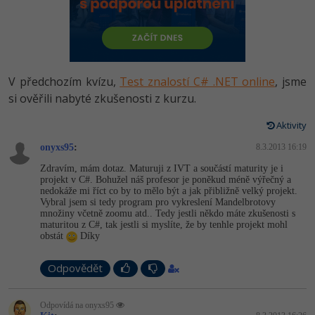
-80%
Vývojář mobilních aplikací
Python
HTML5, CSS3, Bootstrap, SEO
PHP
-80%
Specialista na AI a bigdata
JavaScript
SQL a databáze
JavaScript
-80%
C# Game developer
PHP
V předchozím kvízu,
Test znalostí C# .NET online
, jsme
Testování a verzování
Python
si ověřili nabyté zkušenosti z kurzu.
-80%
Webdesigner
C++
UML a návrhové vzory
Aktivity
HTML / CSS
-80%
Tester
Swift
onyxs95
:
8.3.2013 16:19
React
UML a návrhové vzory
Zdravím, mám dotaz. Maturuji z IVT a součástí maturity je i
-80%
Systémový administrátor
Kotlin
projekt v C#. Bohužel náš profesor je poněkud méně výřečný a
Spring
nedokáže mi říct co by to mělo být a jak přibližně velký projekt.
MySQL/MariaDB
Vybral jsem si tedy program pro vykreslení Mandelbrotovy
-80%
Grafik / UX/UI návrhář
C
množiny včetně zoomu atd.. Tedy jestli někdo máte zkušenosti s
ASP.NET MVC
maturitou z C#, tak jestli si myslíte, že by tenhle projekt mohl
MS-SQL
obstát
Díky
3D grafik
VB.NET
Django
SQLite
Odpovědět
Projektový manažer
SQL
Best practices
-80%
Odpovídá na onyxs95
Databázový analytik
Návrh SW