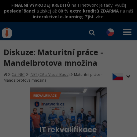
FINÁLNÍ VÝPRODEJ KREDITŮ
na ITnetwork je tady. Využij
poslední šanci
a získej až
80 % extra kreditů ZDARMA
na náš
interaktivní e-learning
.
Zjisti více:
IT kurzy
Od
0 Kč
Diskuze: Maturitní práce -
Přihlásit se
|
Registrovat
IT e-learning
Rekvalifikace a kurzy
Mandelbrotova množina
hrazené úřadem práce
Kurzy IT profesí
C# .NET
.NET (C# a Visual Basic)
Maturitní práce -
Workshopy zdarma
Mandelbrotova množina
Junior programátor
Kurzy programování
Umělá inteligence v praxi
Školení
Programátor WWW aplikací
Jak začít?
Datová analýza v praxi
Základy programování
Školení dle technologií
-80%
Senior programátor
Java
Objektové programování - OOP
C# .NET
-80%
Front-end developer
C#.NET
Umělá inteligence
Java