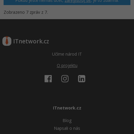
Pokud ještě nemáš účet,
zaregistruj se
, je to zdarma.
Zobrazeno 7 zpráv z 7.
ITnetwork.cz
Učíme národ IT
O projektu
ITnetwork.cz
Blog
Napsali o nás