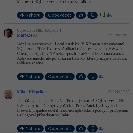
Microsoft SQL Server 2005 Express Edition
-41%
Copywriter
Algoritmy
+1
Nahoru
Odpovědět
-10%
WordPress specialista
Umělá inteligence (AI)
Odpovídá na Milan Křepelka
Maros2470
:
29.9.2015 6:23
SEO specialista
Pro děti
Jedná se o serverovou Local databázi. V XP mám nainstalovaný
SQL server 2008 Express. Aplikaci mám sestavenou v FW 4.0
Více
Client, 32bit, ale v XP nelze spustit právě s ohledem na databázi.
Aplikace najede, ale po kliku na tlačítko, které pracuje s databází,
aplikace spadne.
Fórum
Nahoru
Odpovědět
Kurzy e-commerce
Milan Křepelka
:
29.9.2015 7:35
Testování softwaru
Kurzy designu
To může znamenat tisíc věcí. Pokud je tam už SQL server i .NET
FW tak by to mělo být v pořádku. Pro začátek bych vypnul
-80%
Datová analýza
firewall, případně udělal testovací aplikačku s pouhým připojením
HTML/CSS
Příběhy absolventů
a zalogoval případnou vyjímku.
-80%
Digitální gramotnost
Blog
Photoshop
Nahoru
Odpovědět