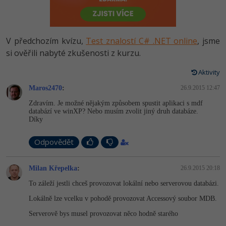
-80%
Vývojář mobilních aplikací
Python
HTML5, CSS3, Bootstrap, SEO
PHP
-80%
Specialista na AI a bigdata
JavaScript
V předchozím kvízu,
Test znalostí C# .NET online
, jsme
SQL a databáze
JavaScript
-80%
si ověřili nabyté zkušenosti z kurzu.
C# Game developer
PHP
Testování a verzování
Python
Aktivity
-80%
Webdesigner
C++
Maros2470
:
26.9.2015 12:47
UML a návrhové vzory
HTML / CSS
-80%
Tester
Swift
Zdravím. Je možné nějakým způsobem spustit aplikaci s mdf
databází ve winXP? Nebo musím zvolit jiný druh databáze.
React
UML a návrhové vzory
Díky
-80%
Systémový administrátor
Kotlin
Spring
MySQL/MariaDB
Odpovědět
-80%
Grafik / UX/UI návrhář
C
ASP.NET MVC
MS-SQL
Milan Křepelka
:
26.9.2015 20:18
3D grafik
VB.NET
To záleží jestli chceš provozovat lokální nebo serverovou databázi.
Django
SQLite
Projektový manažer
SQL
Lokálně lze vcelku v pohodě provozovat Accessový soubor MDB.
Best practices
Serverově bys musel provozovat něco hodně starého
-80%
Databázový analytik
Návrh SW