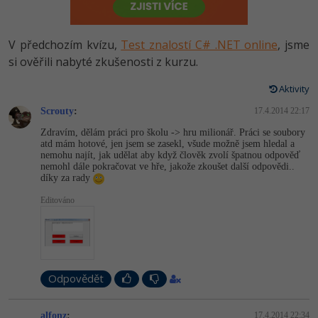
-80%
Vývojář mobilních aplikací
Python
HTML5, CSS3, Bootstrap, SEO
PHP
-80%
Specialista na AI a bigdata
V předchozím kvízu,
Test znalostí C# .NET online
, jsme
JavaScript
SQL a databáze
si ověřili nabyté zkušenosti z kurzu.
JavaScript
-80%
C# Game developer
PHP
Aktivity
Testování a verzování
Python
-80%
Webdesigner
Scrouty
C++
:
17.4.2014 22:17
UML a návrhové vzory
HTML / CSS
Zdravím, dělám práci pro školu -> hru milionář. Práci se soubory
-80%
Tester
atd mám hotové, jen jsem se zasekl, všude možně jsem hledal a
Swift
nemohu najít, jak udělat aby když člověk zvolí špatnou odpověď
React
UML a návrhové vzory
nemohl dále pokračovat ve hře, jakože zkoušet další odpovědi..
-80%
Systémový administrátor
díky za rady
Kotlin
Spring
MySQL/MariaDB
Editováno
-80%
Grafik / UX/UI návrhář
C
ASP.NET MVC
MS-SQL
3D grafik
VB.NET
Django
SQLite
Projektový manažer
SQL
Odpovědět
Best practices
-80%
Databázový analytik
Návrh SW
alfonz
:
17.4.2014 22:34