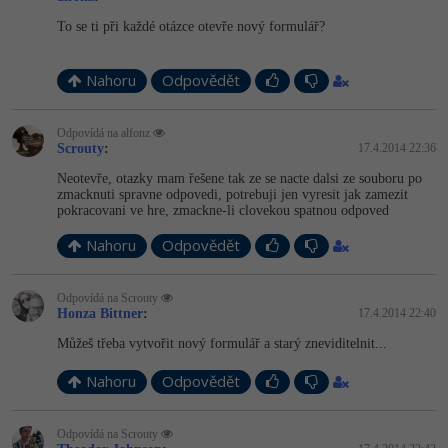
To se ti při každé otázce otevře nový formulář?
-41%
Copywriter
Algoritmy
-10%
Nahoru
Odpovědět
WordPress specialista
Umělá inteligence (AI)
SEO specialista
Pro děti
Odpovídá na alfonz
Scrouty
:
17.4.2014 22:36
Neotevře, otazky mam řešene tak ze se nacte dalsi ze souboru po
Více
zmacknuti spravne odpovedi, potrebuji jen vyresit jak zamezit
pokracovani ve hre, zmackne-li clovekou spatnou odpoved
Fórum
Nahoru
Odpovědět
Kurzy e-commerce
Odpovídá na Scrouty
Honza Bittner
:
17.4.2014 22:40
Testování softwaru
Kurzy designu
Můžeš třeba vytvořit nový formulář a starý zneviditelnit...
-80%
Datová analýza
HTML/CSS
Příběhy absolventů
Nahoru
Odpovědět
-80%
Digitální gramotnost
Blog
Photoshop
Odpovídá na Scrouty