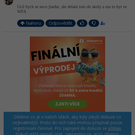
Ucil bych se neco jineho, ale delam toto do skoly a ma to byt ve
WFA
Nahoru
Odpovědět
Děláme co je v našich silách, aby byly zdejší diskuze co
nejkvalitnější. Proto do nich také mohou přispívat pouze
registrovaní členové. Pro zapojení do diskuze se
přihlas
.
Pokud ještě nemáš účet,
zaregistruj se
, je to zdarma.