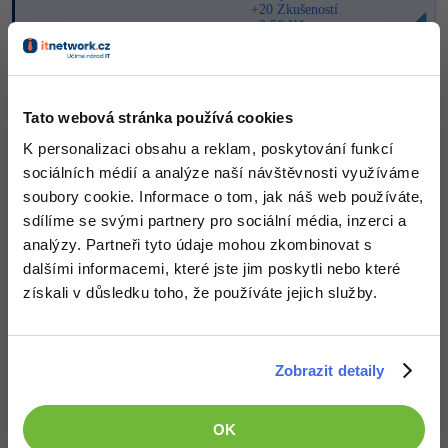
+20 Zkušeností
+2,50 Kč
-41%
Copywriter
Algoritmy
-10%
WordPress specialista
Umělá inteligence (AI)
Nahoru
Odpovědět
Tato webová stránka používá cookies
SEO specialista
Pro děti
K personalizaci obsahu a reklam, poskytování funkcí
sociálních médií a analýze naší návštěvnosti využíváme
Více
soubory cookie. Informace o tom, jak náš web používáte,
sdílíme se svými partnery pro sociální média, inzerci a
Fórum
analýzy. Partneři tyto údaje mohou zkombinovat s
dalšími informacemi, které jste jim poskytli nebo které
Kurzy e-commerce
získali v důsledku toho, že používáte jejich služby.
Testování softwaru
Kurzy designu
-80%
Zobrazit detaily
Datová analýza
HTML/CSS
Příběhy absolventů
Děláme co je v našich silách, aby byly zdejší diskuze co
-80%
nejkvalitnější. Proto do nich také mohou přispívat pouze
Digitální gramotnost
Blog
Photoshop
OK
registrovaní členové. Pro zapojení do diskuze se
přihlas
.