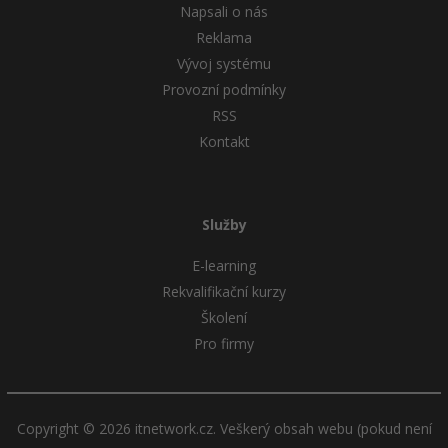
Napsali o nás
Reklama
Windows
Fórum
Vývoj systému
Linux
Provozní podmínky
RSS
Sítě
Kontakt
Kybernetická bezpečnost
Služby
Elektronický podpis
E-learning
Fórum
Rekvalifikační kurzy
Školení
Pro firmy
Copyright © 2026 itnetwork.cz. Veškerý obsah webu (pokud není