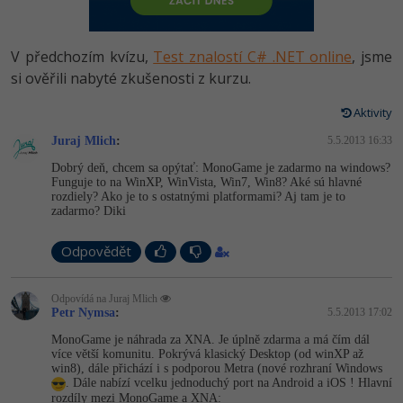
-80%
Vývojář mobilních aplikací
Python
HTML5, CSS3, Bootstrap, SEO
PHP
-80%
Specialista na AI a bigdata
V předchozím kvízu,
Test znalostí C# .NET online
, jsme
JavaScript
SQL a databáze
si ověřili nabyté zkušenosti z kurzu.
JavaScript
-80%
C# Game developer
PHP
Aktivity
Testování a verzování
Python
-80%
Webdesigner
Juraj Mlich
C++
:
5.5.2013 16:33
UML a návrhové vzory
HTML / CSS
Dobrý deň, chcem sa opýtať: MonoGame je zadarmo na windows?
-80%
Tester
Funguje to na WinXP, WinVista, Win7, Win8? Aké sú hlavné
Swift
rozdiely? Ako je to s ostatnými platformami? Aj tam je to
React
UML a návrhové vzory
zadarmo? Diki
-80%
Systémový administrátor
Kotlin
Spring
MySQL/MariaDB
Odpovědět
-80%
Grafik / UX/UI návrhář
C
ASP.NET MVC
MS-SQL
Odpovídá na Juraj Mlich
3D grafik
VB.NET
Petr Nymsa
:
5.5.2013 17:02
Django
SQLite
MonoGame je náhrada za XNA. Je úplně zdarma a má čím dál
Projektový manažer
SQL
více větší komunitu. Pokrývá klasický Desktop (od winXP až
win8), dále přichází i s podporou Metra (nové rozhraní Windows
Best practices
. Dále nabízí vcelku jednoduchý port na Android a iOS ! Hlavní
-80%
Databázový analytik
Návrh SW
rozdíly mezi MonoGame a XNA: