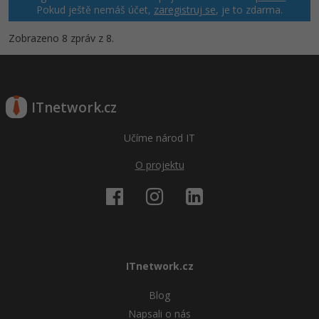
Pokud ještě nemáš účet,
zaregistruj se
, je to zdarma.
Zobrazeno 8 zpráv z 8.
ITnetwork.cz
Učíme národ IT
O projektu
ITnetwork.cz
Blog
Napsali o nás