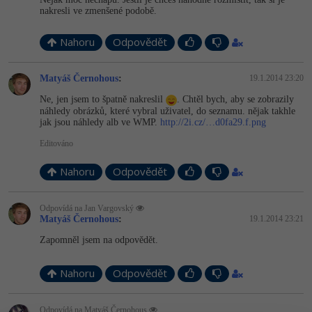
nakresli ve zmenšené podobě.
-41%
Copywriter
Algoritmy
Nahoru
Odpovědět
-10%
WordPress specialista
Umělá inteligence (AI)
Matyáš Černohous
:
19.1.2014 23:20
SEO specialista
Pro děti
Ne, jen jsem to špatně nakreslil
. Chtěl bych, aby se zobrazily
náhledy obrázků, které vybral uživatel, do seznamu. nějak takhle
jak jsou náhledy alb ve WMP.
http://2i.cz/…d0fa29.f.png
Více
Editováno
Fórum
Nahoru
Odpovědět
Kurzy e-commerce
Odpovídá na Jan Vargovský
Matyáš Černohous
:
19.1.2014 23:21
Testování softwaru
Kurzy designu
Zapomněl jsem na odpovědět.
-80%
Datová analýza
HTML/CSS
Příběhy absolventů
Nahoru
Odpovědět
-80%
Digitální gramotnost
Blog
Photoshop
Odpovídá na Matyáš Černohous