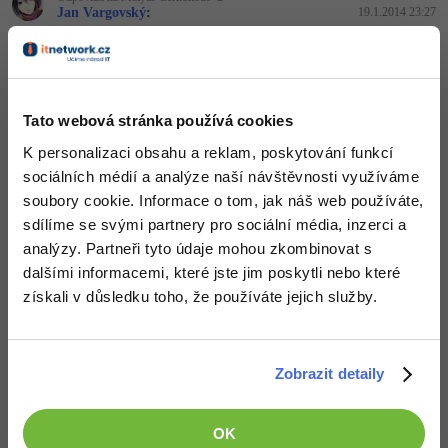
-30%
Kariéra
-80%
Jan Vargovský
:
19.1.2014 23:27
Marketing
Adobe Illustrator
Asi špatný obrázek, nic nevidím.
Pro firmy
-30%
WordPress
Adobe Lightroom
Nahoru
Odpovědět
-30%
-15%
SEO
Adobe XD
Tato webová stránka používá cookies
Odpovídá na Jan Vargovský
K personalizaci obsahu a reklam, poskytování funkcí
-25%
UX
Matyáš Černohous
:
19.1.2014 23:40
Adobe InDesign
sociálních médií a analýze naší návštěvnosti využíváme
yay, tenhle by snad už měl jít.
http://www.2i.cz/f8b0d0fa29
soubory cookie. Informace o tom, jak náš web používáte,
Business
Adobe After Effects
sdílíme se svými partnery pro sociální média, inzerci a
Nahoru
Odpovědět
-25%
-80%
analýzy. Partneři tyto údaje mohou zkombinovat s
Kryptoměny
Blender
dalšími informacemi, které jste jim poskytli nebo které
-30%
Odpovídá na Matyáš Černohous
získali v důsledku toho, že používáte jejich služby.
Copywriting
Inkscape
Jan Vargovský
:
20.1.2014 0:07
No říkám, vezmi náhled a jen ho nakresli na nějaký panel (když
-80%
-80%
MS Office
Fotografování
nechceš picturebox)
Zobrazit detaily
Google Dokumenty
Nahoru
Odpovědět
Video
OK
Time management
Ostatní
Odpovídá na Jan Vargovský