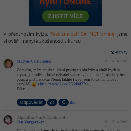
-80%
Vývojář mobilních aplikací
Python
HTML5, CSS3, Bootstrap, SEO
PHP
-80%
Specialista na AI a bigdata
JavaScript
SQL a databáze
JavaScript
-80%
C# Game developer
PHP
V předchozím kvízu,
Test znalostí C# .NET online
, jsme
Testování a verzování
Python
si ověřili nabyté zkušenosti z kurzu.
-80%
Webdesigner
C++
UML a návrhové vzory
Aktivity
HTML / CSS
-80%
Tester
Swift
Matyáš Černohous
:
19.1.2014 23:06
React
UML a návrhové vzory
Zdravím, mám aplikaci která pracuje s obrázky a chtěl bych se
-80%
Systémový administrátor
Kotlin
zeptat, jak udělat, když uživatel vybere více obrázků, náhledy bez
Spring
použití pictureboxu. Nějak takhle (lépe jsem to už namalovat
MySQL/MariaDB
nezvládl
)
http://www.2i.cz/256d0d27f4
-80%
Grafik / UX/UI návrhář
C
Díky
ASP.NET MVC
MS-SQL
3D grafik
VB.NET
Odpovědět
Django
SQLite
Projektový manažer
SQL
Odpovídá na Matyáš Černohous
Best practices
Jan Vargovský
:
19.1.2014 23:09
-80%
Databázový analytik
Návrh SW
Nějak moc nechápu. Jestli je chceš náhodně rozmístit, tak si je