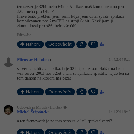
ten server je 32bit nebo 64bit? Aplikaci máš kompilovanou pro
-41%
Copywriter
Algoritmy
32bit nebo pro 64bit?
Právě tento problém jsem řešil, když jsem chtěl spustit aplikaci
kompilovanou pro AnyCPU na stroji 64bit. Když jsem ji
-10%
WordPress specialista
Umělá inteligence (AI)
zkompiloval pro x86, bylo vše OK
Editováno
SEO specialista
Pro děti
Nahoru
Odpovědět
Více
Miroslav Holubek
:
14.4.2014 9:29
Fórum
server je 32bit a aj aplikacia je 32 bit, teraz som skúšal na inom
win server 2003 tiež 32bit a tam sa aplikácia spustila, nejde len na
tom danom na ktorom má bežať
Kurzy e-commerce
Nahoru
Odpovědět
Testování softwaru
Kurzy designu
Odpovídá na Miroslav Holubek
-80%
Datová analýza
HTML/CSS
Michal Štěpánek
:
14.4.2014 9:49
Příběhy absolventů
a ten framework je na tom serveru v "té" správné verzi?
-80%
Digitální gramotnost
Blog
Photoshop
Nahoru
Odpovědět