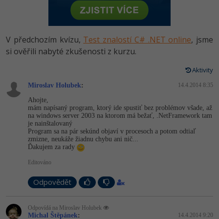
-80%
Vývojář mobilních aplikací
Python
HTML5, CSS3, Bootstrap, SEO
PHP
-80%
Specialista na AI a bigdata
JavaScript
V předchozím kvízu,
Test znalostí C# .NET online
, jsme
SQL a databáze
JavaScript
-80%
si ověřili nabyté zkušenosti z kurzu.
C# Game developer
PHP
Testování a verzování
Python
Aktivity
-80%
Webdesigner
C++
Miroslav Holubek
:
14.4.2014 8:35
UML a návrhové vzory
HTML / CSS
-80%
Tester
Swift
Ahojte,
mám napísaný program, ktorý ide spustiť bez problémov všade, až
React
UML a návrhové vzory
na windows server 2003 na ktorom má bežať, .NetFramework tam
-80%
Systémový administrátor
Kotlin
je nainštalovaný
Program sa na pár sekúnd objaví v procesoch a potom odtiaľ
Spring
MySQL/MariaDB
zmizne, neukáže žiadnu chybu ani nič...
-80%
Grafik / UX/UI návrhář
C
Ďakujem za rady
ASP.NET MVC
MS-SQL
Editováno
3D grafik
VB.NET
Django
SQLite
Odpovědět
Projektový manažer
SQL
Best practices
Odpovídá na Miroslav Holubek
-80%
Databázový analytik
Návrh SW
Michal Štěpánek
:
14.4.2014 9:20