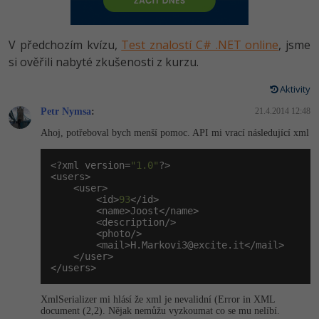
-80%
Vývojář mobilních aplikací
Python
HTML5, CSS3, Bootstrap, SEO
PHP
-80%
Specialista na AI a bigdata
V předchozím kvízu,
Test znalostí C# .NET online
, jsme
JavaScript
SQL a databáze
si ověřili nabyté zkušenosti z kurzu.
JavaScript
-80%
C# Game developer
PHP
Aktivity
Testování a verzování
Python
-80%
Webdesigner
Petr Nymsa
C++
:
21.4.2014 12:48
UML a návrhové vzory
HTML / CSS
Ahoj, potřeboval bych menší pomoc. API mi vrací následující xml
-80%
Tester
Swift
React
UML a návrhové vzory
<?xml version=
"1.0"
?>

-80%
Systémový administrátor
<users>

Kotlin
    <user>

Spring
MySQL/MariaDB
        <id>
93
</id>

-80%
Grafik / UX/UI návrhář
        <name>Joost</name>

C
        <description/>

ASP.NET MVC
MS-SQL
        <photo/>

3D grafik
        <mail>
H.Markovi3@excite.it
</mail>

VB.NET
    </user>

Django
SQLite
</users>
Projektový manažer
SQL
Best practices
XmlSerializer mi hlásí že xml je nevalidní (Error in XML
-80%
Databázový analytik
document (2,2). Nějak nemůžu vyzkoumat co se mu nelíbí.
Návrh SW