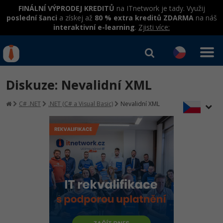
FINÁLNÍ VÝPRODEJ KREDITŮ
na ITnetwork je tady. Využij
poslední šanci
a získej až
80 % extra kreditů ZDARMA
na náš
interaktivní e-learning
.
Zjisti více:
IT kurzy
Od
0 Kč
Diskuze: Nevalidní XML
Přihlásit se
|
Registrovat
IT e-learning
Rekvalifikace a kurzy
C# .NET
.NET (C# a Visual Basic)
Nevalidní XML
hrazené úřadem práce
Kurzy IT profesí
Workshopy zdarma
Junior programátor
Kurzy programování
Umělá inteligence v praxi
Školení
Programátor WWW aplikací
Jak začít?
Datová analýza v praxi
Základy programování
Školení dle technologií
-80%
Senior programátor
Java
Objektové programování - OOP
C# .NET
-80%
Front-end developer
C#.NET
Umělá inteligence
Java