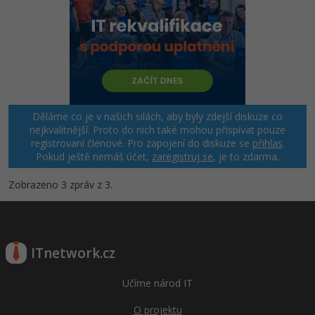
Windows
Fórum
Linux
Sítě
Děláme co je v našich silách, aby byly zdejší diskuze co
Kybernetická bezpečnost
nejkvalitnější. Proto do nich také mohou přispívat pouze
registrovaní členové. Pro zapojení do diskuze se
přihlas
.
Pokud ještě nemáš účet,
zaregistruj se
, je to zdarma.
Elektronický podpis
Zobrazeno 3 zpráv z 3.
Fórum
ITnetwork.cz
Učíme národ IT
O projektu