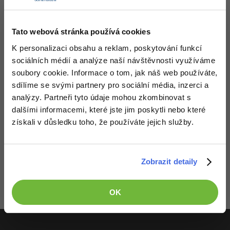
-41%
Copywriter
Algoritmy
Tato webová stránka používá cookies
-10%
WordPress specialista
Umělá inteligence (AI)
K personalizaci obsahu a reklam, poskytování funkcí
sociálních médií a analýze naší návštěvnosti využíváme
SEO specialista
Pro děti
soubory cookie. Informace o tom, jak náš web používáte,
sdílíme se svými partnery pro sociální média, inzerci a
Více
analýzy. Partneři tyto údaje mohou zkombinovat s
dalšími informacemi, které jste jim poskytli nebo které
Fórum
získali v důsledku toho, že používáte jejich služby.
Kurzy e-commerce
Děláme co je v našich silách, aby byly zdejší diskuze co
nejkvalitnější. Proto do nich také mohou přispívat pouze
Zobrazit detaily
registrovaní členové. Pro zapojení do diskuze se
Testování softwaru
přihlas
.
Kurzy designu
Pokud ještě nemáš účet,
zaregistruj se
, je to zdarma.
-80%
Datová analýza
OK
HTML/CSS
Příběhy absolventů
Zobrazeno 1 zpráv z 1.
-80%
Digitální gramotnost
Blog
Photoshop