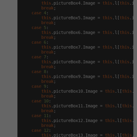
this
.pictureBox4.Image = 
this
.l[
this
.i[
break
;

-41%
Copywriter
Algoritmy
case
4
:

this
.pictureBox5.Image = 
this
.l[
this
.i[
break
;

-10%
WordPress specialista
Umělá inteligence (AI)
case
5
:

this
.pictureBox6.Image = 
this
.l[
this
.i[
break
;

SEO specialista
Pro děti
case
6
:

this
.pictureBox7.Image = 
this
.l[
this
.i[
break
;

Více
case
7
:

this
.pictureBox8.Image = 
this
.l[
this
.i[
break
;

Fórum
case
8
:

this
.pictureBox9.Image = 
this
.l[
this
.i[
break
;

case
9
:

Kurzy e-commerce
this
.pictureBox10.Image = 
this
.l[
this
.i
break
;

Testování softwaru
case
10
:

Kurzy designu
this
.pictureBox11.Image = 
this
.l[
this
.i
break
;

-80%
Datová analýza
HTML/CSS
case
11
:

Příběhy absolventů
this
.pictureBox12.Image = 
this
.l[
this
.i
break
;

-80%
Digitální gramotnost
Blog
Photoshop
case
12
:

this
.pictureBox13.Image = 
this
.l[
this
.i