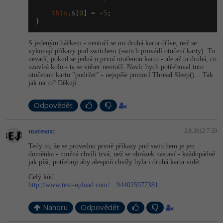
this
.s[
0
] = -
5
;

Windows
}
Fórum
Linux
S jedeným háčkem - neotočí se mi druhá karta dříve, než se
vykonají příkazy pod switchem (switch provádí otočení karty). To
nevadí, pokud se jedná o první otočenou kartu - ale až ta druhá, co
Sítě
uzavírá kolo - ta se vůbec neotočí. Navíc bych potřeboval tuto
otočenou kartu "podržet" - nejspíše pomocí Thread.Sleep()... Tak
jak na to? Děkuji.
Kybernetická bezpečnost
Odpovědět
Elektronický podpis
matesax
:
2.8.2012 7:59
Fórum
Tedy to, že se provedou prvně příkazy pod switchem je jen
doměnka - možná chvíli trvá, než se obrázek nastaví - každopádně
jak píši, potřebuji aby alespoň chvíly byla i druhá karta vidět...
Celý kód:
http://www.text-upload.com/…944025977381
Nahoru
Odpovědět