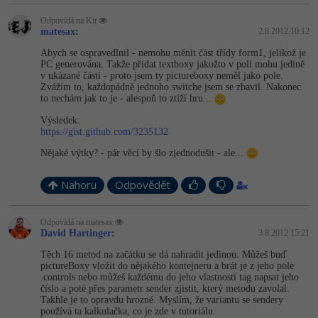
Odpovídá na Kit
matesax
:
2.8.2012 10:12
Abych se ospravedlnil - nemohu měnit část třídy form1, jelikož je
PC generována. Takže přidat textboxy jakožto v poli mohu jedině
v ukázané části - proto jsem ty pictureboxy neměl jako pole.
Zvážím to, každopádně jednoho switche jsem se zbavil. Nakonec
to nechám jak to je - alespoň to ztíží hru...
Výsledek:
https://gist.github.com/3235132
Nějaké výtky? - pár věcí by šlo zjednodušit - ale...
Nahoru
Odpovědět
Odpovídá na matesax
David Hartinger
:
3.8.2012 15:21
Těch 16 metod na začátku se dá nahradit jedinou. Můžeš buď
pictureBoxy vložit do nějakého kontejneru a brát je z jeho pole
.controls nebo můžeš každému do jeho vlastnosti tag napsat jeho
číslo a poté přes parametr sender zjistit, který metodu zavolal.
Takhle je to opravdu hrozné. Myslím, že variantu se sendery
používá ta kalkulačka, co je zde v tutoriálu.