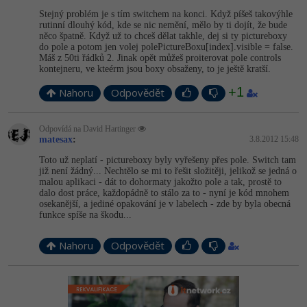
Stejný problém je s tím switchem na konci. Když píšeš takovýhle
rutinní dlouhý kód, kde se nic nemění, mělo by ti dojít, že bude
něco špatně. Když už to chceš dělat takhle, dej si ty pictureboxy
do pole a potom jen volej polePictureBo­xu[index].visi­ble = false.
Máš z 50ti řádků 2. Jinak opět můžeš proiterovat pole controls
kontejneru, ve kteérm jsou boxy obsaženy, to je ještě kratší.
+1
Nahoru
Odpovědět
Odpovídá na David Hartinger
matesax
:
3.8.2012 15:48
Toto už neplatí - pictureboxy byly vyřešeny přes pole. Switch tam
již není žádný... Nechtělo se mi to řešit složitěji, jelikož se jedná o
malou aplikaci - dát to dohormaty jakožto pole a tak, prostě to
dalo dost práce, každopádně to stálo za to - nyní je kód mnohem
osekanější, a jediné opakování je v labelech - zde by byla obecná
funkce spíše na škodu...
Nahoru
Odpovědět