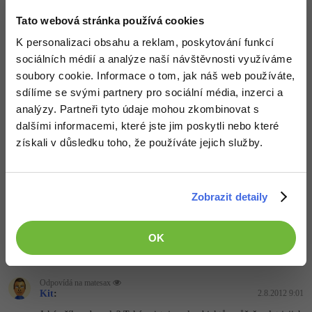
Odpovídá na Kit
matesax
:
2.8.2012 8:51
Tato webová stránka používá cookies
A jaké kvyntum switchů - jsou tam 2 - přišlo mi blbé strkat do
K personalizaci obsahu a reklam, poskytování funkcí
každé hodnoty strkat if else - tak jsem ho tam dal navrch a rozdělil
to na 2 switche - dle mého názoru mnohem lepší, než 60 if else ve
sociálních médií a analýze naší návštěvnosti využíváme
switchi...
soubory cookie. Informace o tom, jak náš web používáte,
sdílíme se svými partnery pro sociální média, inzerci a
Nahoru
Odpovědět
analýzy. Partneři tyto údaje mohou zkombinovat s
dalšími informacemi, které jste jim poskytli nebo které
Odpovídá na matesax
získali v důsledku toho, že používáte jejich služby.
Kit
:
2.8.2012 8:58
V každém switchi máš 16 case. Přitom by se to celé dalo napsat na
1 řádek bez použití switche. Prostě jako jedno přiřazení.
Zobrazit detaily
this
.pictureBox[pic].Image = 
this
.l[
this
.i[pic]
OK
Nahoru
Odpovědět
Odpovídá na matesax
Kit
:
2.8.2012 9:01