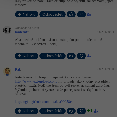
Jaký příkaz do pole? Také existuje pole objektů, můžeš volat jejich
metody.
Nahoru
Odpovědět
Odpovídá na Kit
matesax
:
2.8.2012 9:04
Aha - teď tě - chápu - já to nemám jako pole - bude to lepší -
možná to i vše vyřeší - děkuji.
Nahoru
Odpovědět
Kit
:
2.8.2012 9:30
Ještě takový doplňující příspěvek ke zvážení: Server
http://www.text-upload.com/
mi připadá jako vhodný pro sdílení
prostých textů. Nedávno jsem objevil server na sdílení zdrojáků.
Výhodou je barvení syntaxe a že po registraci se dají soubory i
editovat.
https://gist.github.com/…ca6ea90958ca
+1
Nahoru
Odpovědět