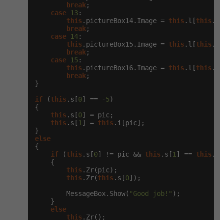
-30%
break
;

Kariéra
-80%
Marketing
Adobe Illustrator
case
13
:

this
.pictureBox14.Image = 
this
.l[
this
.i
Pro firmy
break
;

-30%
WordPress
Adobe Lightroom
case
14
:

this
.pictureBox15.Image = 
this
.l[
this
.i
-30%
-15%
break
;

SEO
Adobe XD
case
15
:

this
.pictureBox16.Image = 
this
.l[
this
.i
-25%
break
;

UX
Adobe InDesign
}

if
 (
this
.s[
0
] == -
5
)

Business
Adobe After Effects
{

this
.s[
0
] = pic;

-25%
-80%
this
.s[
1
] = 
this
.i[pic];

Kryptoměny
Blender
else
-30%
{

Copywriting
Inkscape
if
 (
this
.s[
0
] != pic && 
this
.s[
1
] == 
this
.i
    {

-80%
-80%
MS Office
this
.Zr(pic);

Fotografování
this
.Zr(
this
.s[
0
]);

Google Dokumenty
        MessageBox.Show(
"Good job!"
);

Video
    }

else
Time management
this
.Zr();

Ostatní