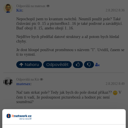
Odpovídá na matesax
Kit
:
2.8.2012 8:36
Nepochopil jsem to kvantum switchů. Neumíš použít pole? Také
číslování pic 0..15 a pictureBox1..16 je také podivné a zavádějící.
Buď obojí 0..15, anebo obojí 1..16.
Nejdříve bych předělal datové struktury a až potom bych hledal
chyby.
Je dost hloupé používat proměnnou s názvem "l". Uvidíš, časem se
ti to vymstí.
Nahoru
Odpovědět
Odpovídá na Kit
matesax
:
2.8.2012 8:49
Nač tam strkat pole? Tedy jak bych do pole dostal příkaz??
V
čem ti vadí, že posloupnost pictureboxů a hodnot pic není
souměrná?
Nahoru
Odpovědět