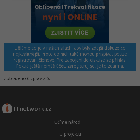
Windows
Fórum
Linux
Sítě
Děláme co je v našich silách, aby byly zdejší diskuze co
nejkvalitnější. Proto do nich také mohou přispívat pouze
Kybernetická bezpečnost
registrovaní členové. Pro zapojení do diskuze se
přihlas
.
Pokud ještě nemáš účet,
zaregistruj se
, je to zdarma.
Elektronický podpis
Zobrazeno 6 zpráv z 6.
Fórum
ITnetwork.cz
Učíme národ IT
O projektu