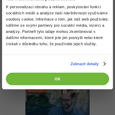
Vondra Vomáčka :
-30%
Kariéra
-80%
Marketing
Adobe Illustrator
K personalizaci obsahu a reklam, poskytování funkcí
Je nějaká syntaxe pro stažení textu, místo html ? Jestli ano tak sem
s ní
Pro firmy
sociálních médií a analýze naší návštěvnosti využíváme
-30%
WordPress
Adobe Lightroom
soubory cookie. Informace o tom, jak náš web používáte,
Nahoru
Odpovědět
sdílíme se svými partnery pro sociální média, inzerci a
-30%
-15%
SEO
Adobe XD
analýzy. Partneři tyto údaje mohou zkombinovat s
dalšími informacemi, které jste jim poskytli nebo které
Odpovídá na
-25%
UX
Adobe InDesign
David Hartinger
:
23.12.2013 19:46
získali v důsledku toho, že používáte jejich služby.
Byrokracie označuje administrativní činnost, nějak mi nedochází
Business
jakou to má souvislost. API na teplotu (pokud nějakou najdeš)
Adobe After Effects
bude pravděpodobně v XML, to si naparsuješ. Samozřejmě můžeš
stejně tak parsovat i HTML. Žádná "syntaxe" pro to není, musíš si
-25%
-80%
Zobrazit detaily
Kryptoměny
Blender
to naprogramovat. Také nevím, co je na tom vtipného.
+1
-30%
Nahoru
Odpovědět
Copywriting
Inkscape
OK
-80%
-80%
MS Office
Fotografování
Google Dokumenty
Video
Time management
Ostatní