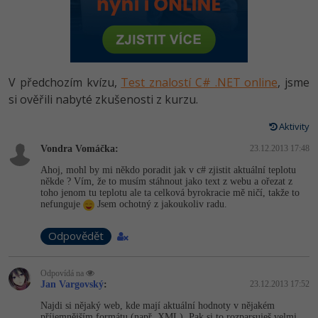
-80%
Vývojář mobilních aplikací
Python
HTML5, CSS3, Bootstrap, SEO
PHP
-80%
Specialista na AI a bigdata
JavaScript
SQL a databáze
JavaScript
-80%
C# Game developer
PHP
V předchozím kvízu,
Test znalostí C# .NET online
, jsme
Testování a verzování
Python
si ověřili nabyté zkušenosti z kurzu.
-80%
Webdesigner
C++
UML a návrhové vzory
Aktivity
HTML / CSS
-80%
Tester
Swift
Vondra Vomáčka:
23.12.2013 17:48
React
UML a návrhové vzory
Ahoj, mohl by mi někdo poradit jak v c# zjistit aktuální teplotu
-80%
Systémový administrátor
Kotlin
někde ? Vím, že to musím stáhnout jako text z webu a ořezat z
Spring
toho jenom tu teplotu ale ta celková byrokracie mě ničí, takže to
MySQL/MariaDB
nefunguje
Jsem ochotný z jakoukoliv radu.
-80%
Grafik / UX/UI návrhář
C
ASP.NET MVC
MS-SQL
Odpovědět
3D grafik
VB.NET
Django
SQLite
Odpovídá na
Projektový manažer
SQL
Jan Vargovský
:
23.12.2013 17:52
Best practices
-80%
Najdi si nějaký web, kde mají aktuální hodnoty v nějakém
Databázový analytik
Návrh SW
příjemnějším formátu (např. XML). Pak si to rozparsuješ velmi