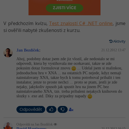
-80%
Vývojář mobilních aplikací
Python
HTML5, CSS3, Bootstrap, SEO
PHP
-80%
Specialista na AI a bigdata
JavaScript
V předchozím kvízu,
Test znalostí C# .NET online
, jsme
SQL a databáze
JavaScript
-80%
si ověřili nabyté zkušenosti z kurzu.
C# Game developer
PHP
Testování a verzování
Python
Aktivity
-80%
Webdesigner
C++
Jan Bezdíček
:
21.12.2012 13:47
UML a návrhové vzory
HTML / CSS
-80%
Tester
Swift
Ahoj, podobny dotaz jsem zde jiz vlozil, ale nedostalo se mi
odpovedi, ktera by vystihovala me ocekavani, takze se zde
React
UML a návrhové vzory
pokusim dotaz formulovat znovu
... Udelal jsem si malinkou,
-80%
Systémový administrátor
Kotlin
jednoduchou hru v XNA ... na ostatnich PC nejede, kdyz nemaji
nainstalovany XNA, takze bych k tomu potreboval pribalit i ten
Spring
MySQL/MariaDB
instalator, jenze to proste nechci ... proto se ptam, jestli je zde
-80%
Grafik / UX/UI návrhář
C
nejaky, jakykoliv zpusob jak spustit hru na jinem PC bez
ASP.NET MVC
nainstalovaneho XNA, tzn. treba pribaleni nejakych knihoven do
MS-SQL
slozky s .exe atd. Diky za pripadny napady
3D grafik
VB.NET
Django
SQLite
Odpovědět
Projektový manažer
SQL
Best practices
-80%
Odpovídá na Jan Bezdíček
Databázový analytik
Návrh SW
David Hartinger
:
21.12.2012 16:15