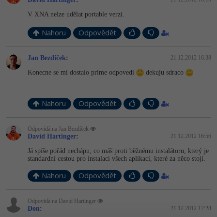
-41%
V XNA nelze udělat portable verzi.
Copywriter
Algoritmy
Nahoru
Odpovědět
-10%
WordPress specialista
Umělá inteligence (AI)
Jan Bezdíček
:
21.12.2012 16:38
SEO specialista
Pro děti
Konecne se mi dostalo prime odpovedi
dekuju sdraco
Více
Nahoru
Odpovědět
Fórum
Odpovídá na Jan Bezdíček
David Hartinger
:
21.12.2012 16:56
Kurzy e-commerce
Já spíše pořád nechápu, co máš proti běžnému instalátoru, který je
Testování softwaru
standardní cestou pro instalaci všech aplikací, které za něco stojí.
Kurzy designu
Nahoru
Odpovědět
-80%
Datová analýza
HTML/CSS
Příběhy absolventů
-80%
Odpovídá na David Hartinger
Digitální gramotnost
Blog
Photoshop
Don
:
21.12.2012 17:28