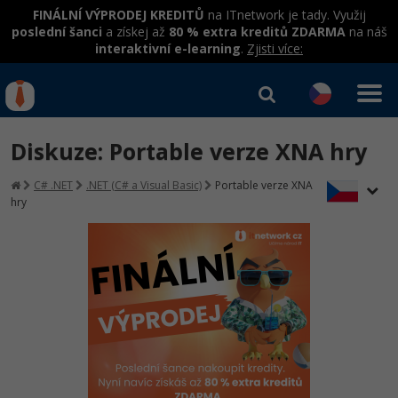
FINÁLNÍ VÝPRODEJ KREDITŮ
na ITnetwork je tady. Využij
poslední šanci
a získej až
80 % extra kreditů ZDARMA
na náš
interaktivní e-learning
.
Zjisti více:
IT kurzy
Od
0 Kč
Diskuze: Portable verze XNA hry
Přihlásit se
|
Registrovat
IT e-learning
Rekvalifikace a kurzy
C# .NET
.NET (C# a Visual Basic)
Portable verze XNA
hrazené úřadem práce
hry
Kurzy IT profesí
Workshopy zdarma
Junior programátor
Kurzy programování
Umělá inteligence v praxi
Školení
Programátor WWW aplikací
Jak začít?
Datová analýza v praxi
Základy programování
Školení dle technologií
-80%
Senior programátor
Java
Objektové programování - OOP
C# .NET
-80%
Front-end developer
C#.NET
Umělá inteligence
Java