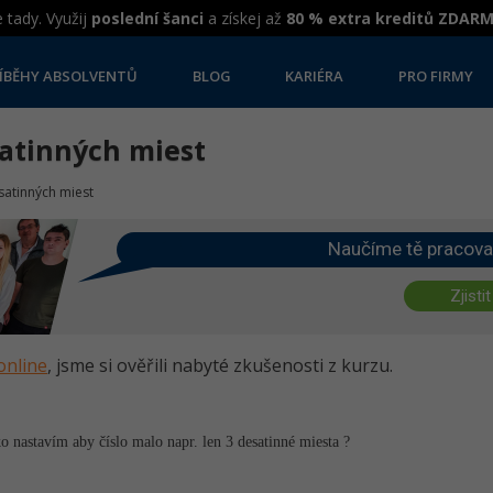
 tady. Využij
poslední šanci
a získej až
80 % extra kreditů ZDAR
ÍBĚHY ABSOLVENTŮ
BLOG
KARIÉRA
PRO FIRMY
satinných miest
satinných miest
Naučíme tě pracova
Zjistit
online
, jsme si ověřili nabyté zkušenosti z kurzu.
o nastavím aby číslo malo napr. len 3 desatinné miesta ?