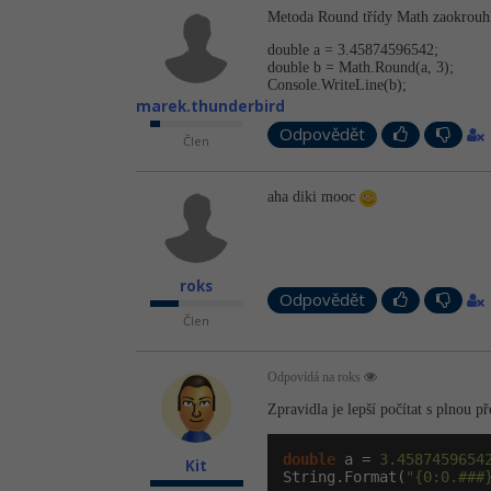
Metoda Round třídy Math zaokrouhl
double a = 3.45874596542;
double b = Math.Round(a, 3);
Console.Write­Line(b);
marek.thunderbird
Odpovědět
Člen
aha diki mooc
roks
Odpovědět
Člen
Odpovídá na roks
Zpravidla je lepší počítat s plnou p
double
 a = 
3.4587459654
Kit
String.Format(
"{0:0.###