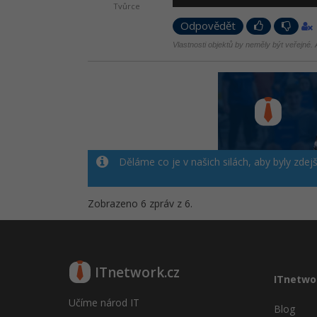
Tvůrce
Odpovědět
Vlastnosti objektů by neměly být veřejné. A
Děláme co je v našich silách, aby byly zdej
Zobrazeno 6 zpráv z 6.
ITnetwork.cz
ITnetwo
Učíme národ IT
Blog