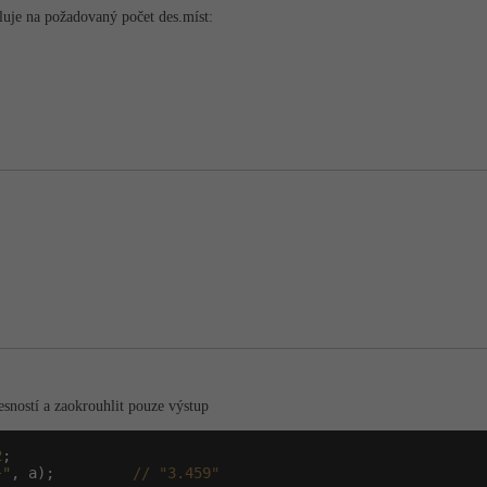
uje na požadovaný počet des.míst:
řesností a zaokrouhlit pouze výstup
2
;

}"
, a);         
// "3.459"