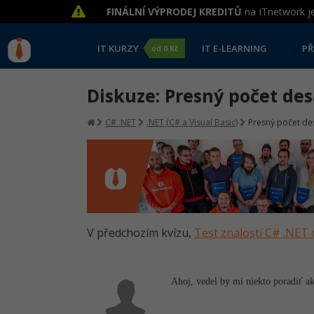
FINÁLNÍ VÝPRODEJ KREDITŮ
na ITnetwork je
IT KURZY
IT E-LEARNING
PŘ
od
0 Kč
Diskuze: Presný počet de
C# .NET
.NET (C# a Visual Basic)
Presný počet de
V předchozím kvízu,
Test znalostí C# .NET 
Ahoj, vedel by mi niekto poradiť ak