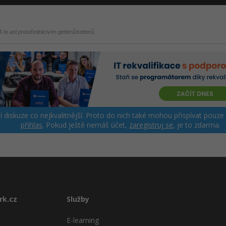
 to ani prostřednictvím getterů/setterů.
ší diskuze co nejkvalitnější. Proto do nich také mohou přispívat pouze
přihlas
. Pokud ještě nemáš účet,
zaregistruj se
, je to zdarma.
rk.cz
Služby
E-learning