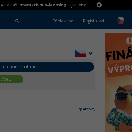
MA
na náš
interaktivní e-learning
.
Zjisti více:
Přihlásit se
Registrovat
t na home-office.
 více...
Aktivity