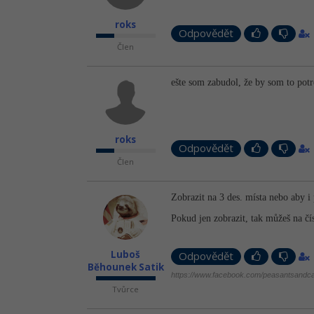
roks
Odpovědět
Člen
ešte som zabudol, že by som to pot
roks
Odpovědět
Člen
Zobrazit na 3 des. místa nebo aby i 
Pokud jen zobrazit, tak můžeš na čís
Luboš
Odpovědět
Běhounek Satik
https://www.facebook.com/peasantsandca
Tvůrce