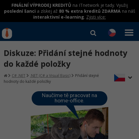
FINÁLNÍ VÝPRODEJ KREDITŮ
na ITnetwork je tady. Využij
poslední šanci
a získej až
80 % extra kreditů ZDARMA
na náš
interaktivní e-learning
.
Zjisti více:
IT kurzy
Od
0 Kč
Diskuze: Přidání stejné hodnoty
Přihlásit se
|
Registrovat
IT e-learning
Rekvalifikace a kurzy
do každé položky
hrazené úřadem práce
Kurzy IT profesí
C# .NET
.NET (C# a Visual Basic)
Přidání stejné
Workshopy zdarma
hodnoty do každé položky
Junior programátor
Kurzy programování
Umělá inteligence v praxi
Školení
Naučíme tě pracovat na
Programátor WWW aplikací
home-office.
Jak začít?
Datová analýza v praxi
Základy programování
Školení dle technologií
-80%
Senior programátor
Java
Objektové programování - OOP
C# .NET
-80%
Front-end developer
C#.NET
Umělá inteligence
Java