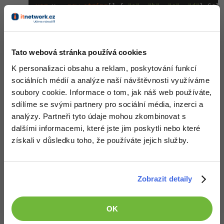
var
 x = 
new
string
[] { 
"a"
, 
"b"
, 
"c"
, 
"d"
}.Sele
-41%
Copywriter
Algoritmy
Nahoru
Odpovědět
-10%
WordPress specialista
Umělá inteligence (AI)
Tato webová stránka používá cookies
Naučíme tě pracovat na
SEO specialista
Pro děti
K personalizaci obsahu a reklam, poskytování funkcí
home-office.
sociálních médií a analýze naší návštěvnosti využíváme
Více
soubory cookie. Informace o tom, jak náš web používáte,
sdílíme se svými partnery pro sociální média, inzerci a
Fórum
analýzy. Partneři tyto údaje mohou zkombinovat s
dalšími informacemi, které jste jim poskytli nebo které
získali v důsledku toho, že používáte jejich služby.
Kurzy e-commerce
VÍCE INFO »
Testování softwaru
Kurzy designu
Zobrazit detaily
-80%
Datová analýza
Děláme co je v našich silách, aby byly zdejší diskuze co
HTML/CSS
Příběhy absolventů
nejkvalitnější. Proto do nich také mohou přispívat pouze
registrovaní členové. Pro zapojení do diskuze se
přihlas
.
-80%
OK
Digitální gramotnost
Blog
Photoshop
Pokud ještě nemáš účet,
zaregistruj se
, je to zdarma.