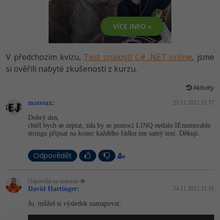
-80%
Vývojář mobilních aplikací
Python
HTML5, CSS3, Bootstrap, SEO
PHP
VÍCE INFO »
-80%
Specialista na AI a bigdata
JavaScript
SQL a databáze
JavaScript
-80%
C# Game developer
PHP
V předchozím kvízu,
Test znalostí C# .NET online
, jsme
Testování a verzování
Python
si ověřili nabyté zkušenosti z kurzu.
-80%
Webdesigner
C++
UML a návrhové vzory
Aktivity
HTML / CSS
-80%
Tester
Swift
matesax
:
23.11.2012 21:17
React
UML a návrhové vzory
Dobrý den,
-80%
Systémový administrátor
Kotlin
chtěl bych se zeptat, zda by se pomocí LINQ nedalo IEnumerable
Spring
stringu připsat na konec každého řádku ten samý text. Děkuji.
MySQL/MariaDB
-80%
Grafik / UX/UI návrhář
C
Odpovědět
ASP.NET MVC
MS-SQL
3D grafik
VB.NET
Django
SQLite
Odpovídá na matesax
David Hartinger
:
24.11.2012 11:16
Projektový manažer
SQL
Best practices
Jo, můžeš si výsledek namapovat:
-80%
Databázový analytik
Návrh SW