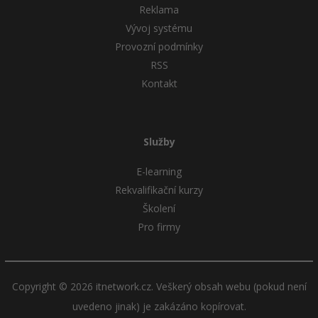
Reklama
Vývoj systému
Windows
Fórum
Provozní podmínky
Linux
RSS
Kontakt
Sítě
Kybernetická bezpečnost
Služby
Elektronický podpis
E-learning
Rekvalifikační kurzy
Fórum
Školení
Pro firmy
Copyright © 2026 itnetwork.cz. Veškerý obsah webu (pokud není
uvedeno jinak) je zakázáno kopírovat.