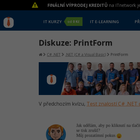
FINÁLNÍ VÝPRODEJ KREDITŮ
na ITnetwork je
IT KURZY
IT E-LEARNING
PŘ
od
0 Kč
Diskuze: PrintForm
C# .NET
.NET (C# a Visual Basic)
PrintForm
V předchozím kvízu,
Test znalostí C# .NET 
Jak udělám, aby po kliknutí na tlačí
se tisk zrušil?
Můj prozatímní pokus