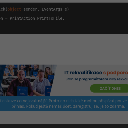
ick(
object
 sender, EventArgs e)

n = PrintAction.PrintToFile;

ší diskuze co nejkvalitnější. Proto do nich také mohou přispívat pouze
přihlas
. Pokud ještě nemáš účet,
zaregistruj se
, je to zdarma.