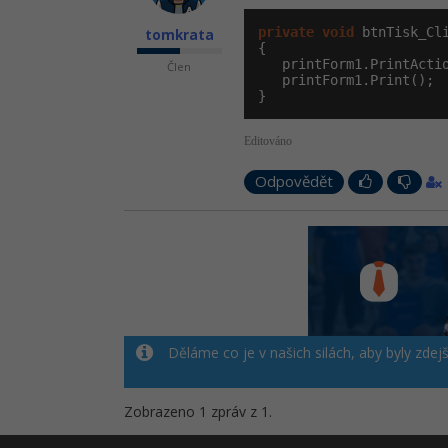
private
void
 btnTisk_Cl
tomkrata
{

   printForm1.PrintActio
Člen
   printForm1.Print();

}
Editováno
Odpovědět
Děláme co je v našich silách, aby byly zdej
Zobrazeno 1 zpráv z 1.