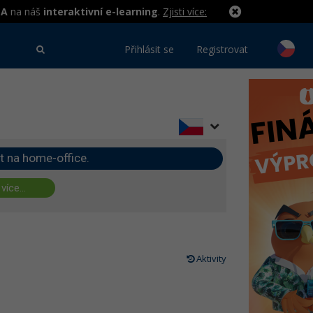
MA
na náš
interaktivní e-learning
.
Zjisti více:
Přihlásit se
Registrovat
t na home-office.
 více...
Aktivity