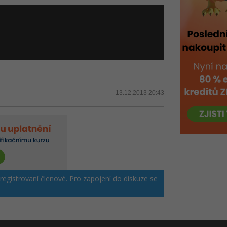
13.12.2013 20:43
 registrovaní členové. Pro zapojení do diskuze se