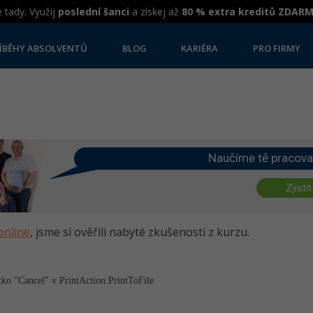
 tady. Využij
poslední šanci
a získej až
80 % extra kreditů ZDAR
ÍBĚHY ABSOLVENTŮ
BLOG
KARIÉRA
PRO FIRMY
Naučíme tě pracova
Zjistit
online
, jsme si ověřili nabyté zkušenosti z kurzu.
tko "Cancel" v PrintAction.Prin­tToFile