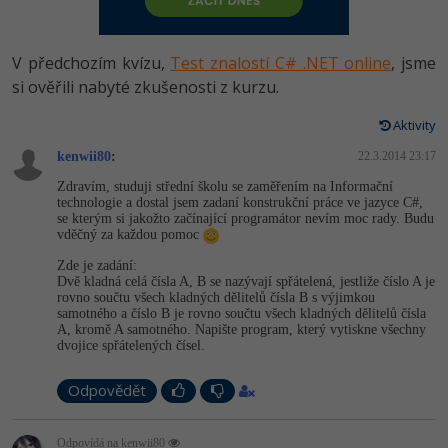
-80%
Vývojář mobilních aplikací
Python
HTML5, CSS3, Bootstrap, SEO
PHP
-80%
Specialista na AI a bigdata
V předchozím kvízu,
Test znalostí C# .NET online
, jsme
JavaScript
SQL a databáze
si ověřili nabyté zkušenosti z kurzu.
JavaScript
-80%
C# Game developer
PHP
Aktivity
Testování a verzování
Python
-80%
Webdesigner
kenwii80
C++
:
22.3.2014 23:17
UML a návrhové vzory
HTML / CSS
Zdravím, studuji střední školu se zaměřením na Informační
-80%
Tester
technologie a dostal jsem zadaní konstrukční práce ve jazyce C#,
Swift
se kterým si jakožto začínající programátor nevím moc rady. Budu
React
UML a návrhové vzory
vděčný za každou pomoc
-80%
Systémový administrátor
Kotlin
Zde je zadání:
Spring
MySQL/MariaDB
Dvě kladná celá čísla A, B se nazývají spřátelená, jestliže číslo A je
-80%
Grafik / UX/UI návrhář
rovno součtu všech kladných dělitelů čísla B s výjimkou
C
samotného a číslo B je rovno součtu všech kladných dělitelů čísla
ASP.NET MVC
MS-SQL
A, kromě A samotného. Napište program, který vytiskne všechny
3D grafik
VB.NET
dvojice spřátelených čísel.
Django
SQLite
Projektový manažer
Odpovědět
SQL
Best practices
-80%
Databázový analytik
Návrh SW
Odpovídá na kenwii80