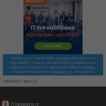
Děláme co je v našich silách, aby byly zdejší diskuze co
nejkvalitnější. Proto do nich také mohou přispívat pouze
registrovaní členové. Pro zapojení do diskuze se
přihlas
.
Pokud ještě nemáš účet,
zaregistruj se
, je to zdarma.
Zobrazeno 7 zpráv z 7.
ITnetwork.cz