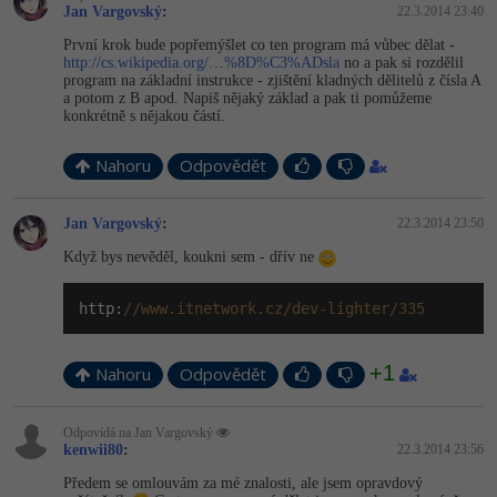
Jan Vargovský
:
22.3.2014 23:40
-41%
Copywriter
Algoritmy
První krok bude popřemýšlet co ten program má vůbec dělat -
http://cs.wikipedia.org/…%8D%C3%ADsla
no a pak si rozdělil
program na základní instrukce - zjištění kladných dělitelů z čísla A
-10%
WordPress specialista
Umělá inteligence (AI)
a potom z B apod. Napiš nějaký základ a pak ti pomůžeme
konkrétně s nějakou částí.
SEO specialista
Pro děti
Nahoru
Odpovědět
Více
Jan Vargovský
:
22.3.2014 23:50
Fórum
Když bys nevěděl, koukni sem - dřív ne
http:
//www.itnetwork.cz/dev-lighter/335
Kurzy e-commerce
Testování softwaru
+1
Kurzy designu
Nahoru
Odpovědět
-80%
Datová analýza
HTML/CSS
Příběhy absolventů
Odpovídá na Jan Vargovský
kenwii80
:
22.3.2014 23:56
-80%
Digitální gramotnost
Blog
Photoshop
Předem se omlouvám za mé znalosti, ale jsem opravdový