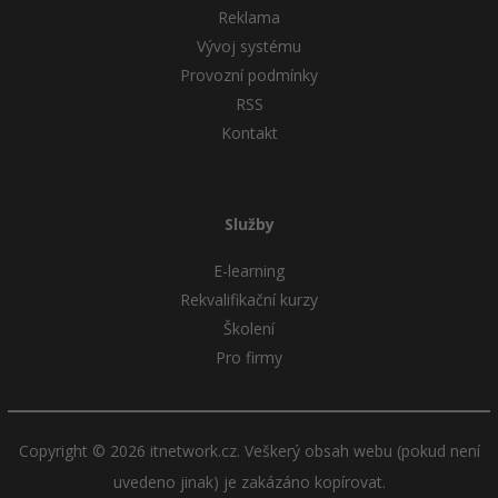
Reklama
Windows
Vývoj systému
Fórum
Provozní podmínky
Linux
RSS
Kontakt
Sítě
Kybernetická bezpečnost
Služby
Elektronický podpis
E-learning
Rekvalifikační kurzy
Fórum
Školení
Pro firmy
Copyright © 2026 itnetwork.cz. Veškerý obsah webu (pokud není
uvedeno jinak) je zakázáno kopírovat.