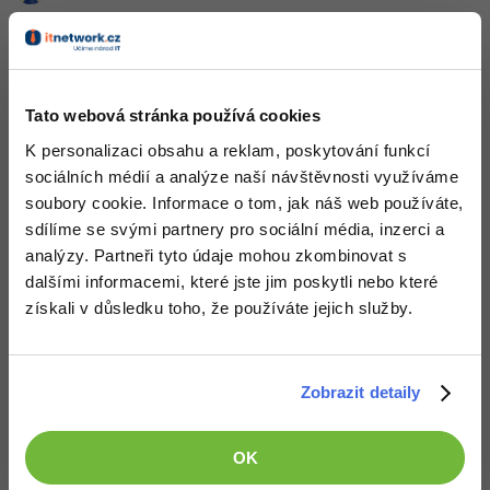
Používám program qrencode, zkus si stáhnout jeho zdrojáky.
-41%
Copywriter
Algoritmy
Nahoru
Odpovědět
-10%
WordPress specialista
Umělá inteligence (AI)
Tato webová stránka používá cookies
SEO specialista
Pro děti
K personalizaci obsahu a reklam, poskytování funkcí
sociálních médií a analýze naší návštěvnosti využíváme
Více
soubory cookie. Informace o tom, jak náš web používáte,
sdílíme se svými partnery pro sociální média, inzerci a
Fórum
analýzy. Partneři tyto údaje mohou zkombinovat s
dalšími informacemi, které jste jim poskytli nebo které
získali v důsledku toho, že používáte jejich služby.
Kurzy e-commerce
Testování softwaru
Kurzy designu
Zobrazit detaily
-80%
Datová analýza
Děláme co je v našich silách, aby byly zdejší diskuze co
HTML/CSS
Příběhy absolventů
nejkvalitnější. Proto do nich také mohou přispívat pouze
registrovaní členové. Pro zapojení do diskuze se
přihlas
.
-80%
Digitální gramotnost
OK
Blog
Photoshop
Pokud ještě nemáš účet,
zaregistruj se
, je to zdarma.