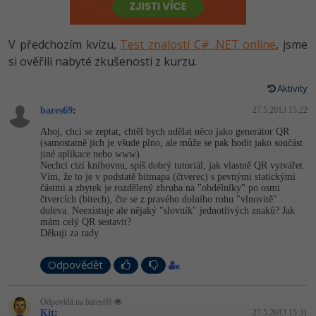
-80%
Vývojář mobilních aplikací
Python
HTML5, CSS3, Bootstrap, SEO
PHP
-80%
Specialista na AI a bigdata
V předchozím kvízu,
Test znalostí C# .NET online
, jsme
JavaScript
SQL a databáze
si ověřili nabyté zkušenosti z kurzu.
JavaScript
-80%
C# Game developer
PHP
Aktivity
Testování a verzování
Python
-80%
Webdesigner
bares69
C++
:
27.5.2013 15:22
UML a návrhové vzory
HTML / CSS
Ahoj, chci se zeptat, chtěl bych udělat něco jako generátor QR
-80%
Tester
(samostatně jich je všude plno, ale může se pak hodit jako součást
Swift
jiné aplikace nebo www).
React
UML a návrhové vzory
Nechci cizí knihovnu, spíš dobrý tutoriál, jak vlastně QR vytvářet.
-80%
Systémový administrátor
Vím, že to je v podstatě bitmapa (čtverec) s pevnými statickými
Kotlin
částmi a zbytek je rozdělený zhruba na "obdélníky" po osmi
Spring
MySQL/MariaDB
čtvercích (bitech), čte se z pravého dolního rohu "vlnovitě"
-80%
Grafik / UX/UI návrhář
C
doleva. Neexistuje ale nějaký "slovník" jednotlivých znaků? Jak
mám celý QR sestavit?
ASP.NET MVC
MS-SQL
Děkuji za rady
3D grafik
VB.NET
Django
SQLite
Odpovědět
Projektový manažer
SQL
Best practices
Odpovídá na bares69
-80%
Databázový analytik
Návrh SW
Kit
:
27.5.2013 15:31