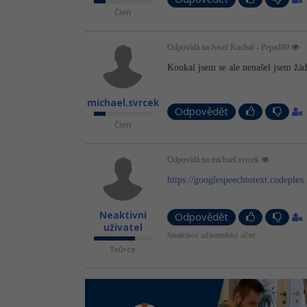
Člen
Odpovídá na Josef Kuchař - Pepa489
Koukal jsem se ale nenašel jsem žá
michael.svrcek
Odpovědět
Člen
Odpovídá na michael.svrcek
https://googlespeechtotext.codeplex
Neaktivní
Odpovědět
uživatel
Neaktivní uživatelský účet
Tvůrce