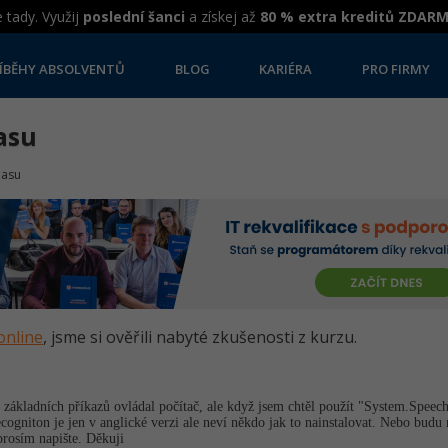
 tady. Využij
poslední šanci
a získej až
80 % extra kreditů ZDAR
ÍBĚHY ABSOLVENTŮ
BLOG
KARIÉRA
PRO FIRMY
asu
lasu
online
, jsme si ověřili nabyté zkušenosti z kurzu.
základních příkazů ovládal počítač, ale když jsem chtěl použít "System.Speech
cogniton je jen v anglické verzi ale neví někdo jak to nainstalovat. Nebo bud
prosím napište. Děkuji