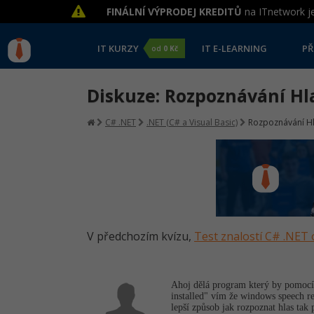
FINÁLNÍ VÝPRODEJ KREDITŮ
na ITnetwork je
IT KURZY
IT E-LEARNING
PŘ
od
0 Kč
Diskuze: Rozpoznávání Hl
C# .NET
.NET (C# a Visual Basic)
Rozpoznávání H
V předchozím kvízu,
Test znalostí C# .NET 
Ahoj dělá program který by pomocí 
installed" vím že windows speech re
lepší způsob jak rozpoznat hlas tak 