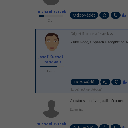
michael.svrcek
Odpovědět
Člen
Odpovídá na michael.svrcek
Zkus Google Speech Recognition 
Josef Kuchař -
Pepa489
Tvůrce
Odpovědět
2x piš, jednou debuguj
Zkusím se podívat jestli něco nenaj
Editováno
michael.svrcek
Odpovědět