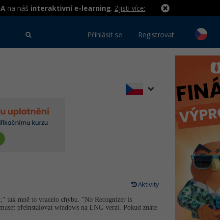
MA
na náš
interaktivní e-learning
.
Zjisti více:
Přihlásit se
Registrovat
Aktivity
;" tak mně to vracelo chybu. "No Recognizer is
u muset přeinstalovat windows na ENG verzi. Pokud znáte