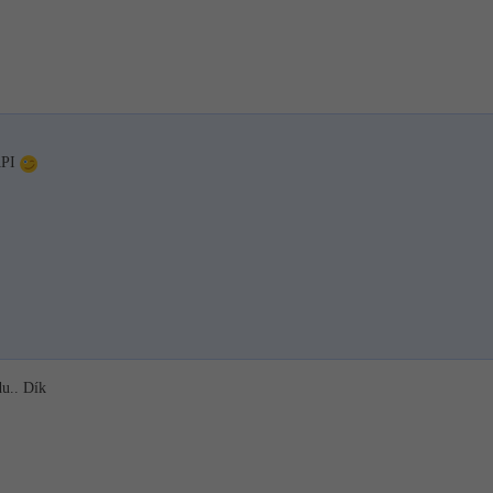
API
du.. Dík