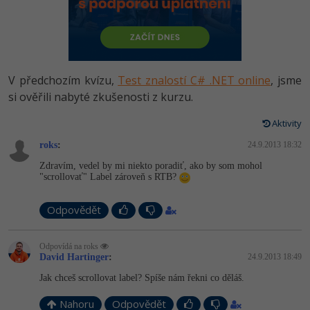
-80%
Vývojář mobilních aplikací
Python
HTML5, CSS3, Bootstrap, SEO
PHP
-80%
Specialista na AI a bigdata
JavaScript
SQL a databáze
JavaScript
-80%
C# Game developer
PHP
V předchozím kvízu,
Test znalostí C# .NET online
, jsme
Testování a verzování
Python
si ověřili nabyté zkušenosti z kurzu.
-80%
Webdesigner
C++
UML a návrhové vzory
Aktivity
HTML / CSS
-80%
Tester
Swift
roks
:
24.9.2013 18:32
React
UML a návrhové vzory
Zdravím, vedel by mi niekto poradiť, ako by som mohol
-80%
Systémový administrátor
Kotlin
"scrollovať" Label zároveň s RTB?
Spring
MySQL/MariaDB
-80%
Grafik / UX/UI návrhář
C
Odpovědět
ASP.NET MVC
MS-SQL
3D grafik
VB.NET
Odpovídá na roks
Django
SQLite
David Hartinger
:
24.9.2013 18:49
Projektový manažer
SQL
Jak chceš scrollovat label? Spíše nám řekni co děláš.
Best practices
-80%
Databázový analytik
Návrh SW
Nahoru
Odpovědět