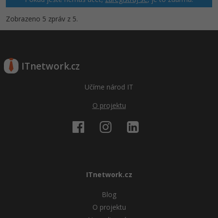
Zobrazeno 5 zpráv z 5.
Windows
Fórum
Linux
ITnetwork.cz
Sítě
Učíme národ IT
Kybernetická bezpečnost
O projektu
Elektronický podpis
Fórum
ITnetwork.cz
Blog
O projektu