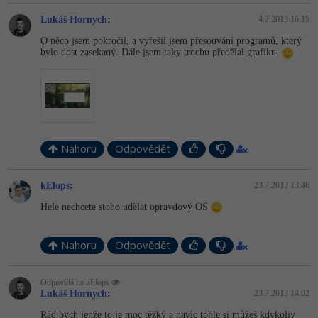
Lukáš Hornych
:
4.7.2013 16:15
O něco jsem pokročil, a vyřešil jsem přesouvání programů, který
bylo dost zasekaný. Dále jsem taky trochu předělal grafiku.
Nahoru
Odpovědět
kElops
:
23.7.2013 13:46
Hele nechcete stoho udělat opravdový OS
Nahoru
Odpovědět
Odpovídá na kElops
Lukáš Hornych
:
23.7.2013 14:02
Rád bych jenže to je moc těžký a navíc tohle si můžeš kdykoliv