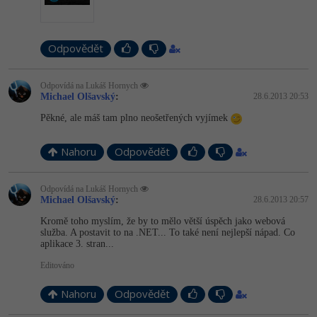
-41%
Copywriter
Algoritmy
Odpovědět
-10%
WordPress specialista
Umělá inteligence (AI)
Odpovídá na Lukáš Hornych
SEO specialista
Pro děti
Michael Olšavský
:
28.6.2013 20:53
Pěkné, ale máš tam plno neošetřených vyjímek
Více
Nahoru
Odpovědět
Fórum
Odpovídá na Lukáš Hornych
Michael Olšavský
:
28.6.2013 20:57
Kurzy e-commerce
Kromě toho myslím, že by to mělo větší úspěch jako webová
Testování softwaru
služba. A postavit to na .NET... To také není nejlepší nápad. Co
Kurzy designu
aplikace 3. stran...
-80%
Datová analýza
HTML/CSS
Editováno
Příběhy absolventů
-80%
Nahoru
Odpovědět
Digitální gramotnost
Blog
Photoshop