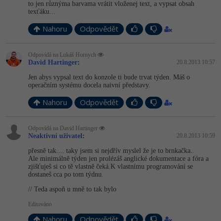
to jen různýma barvama vrátit vloženej text, a vypsat obsah
texťáku...
Nahoru
Odpovědět
Odpovídá na Lukáš Hornych
David Hartinger
:
20.8.2013 10:57
Jen abys vypsal text do konzole ti bude trvat týden. Máš o
operačním systému docela naivní představy.
Nahoru
Odpovědět
Odpovídá na David Hartinger
Neaktivní uživatel
:
20.8.2013 10:59
přesně tak.... taky jsem si nejdřív myslel že je to brnkačka..
Ale minimálně týden jen prolézáš anglické dokumentace a fóra a
zjišťuješ si co tě vlastně čeká.K vlastnímu programování se
dostaneš cca po tom týdnu.
// Teda aspoň u mně to tak bylo
Editováno
Nahoru
Odpovědět