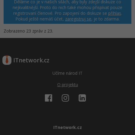
Děláme co je v našich silách, aby byly zdejší diskuze co
nejkvalitnější. Proto do nich také mohou přispívat pouze
registrovaní členové. Pro zapojení do diskuze se
přihlas
.
Pokud ještě nemáš účet,
zaregistruj se
, je to zdarma.
Zobrazeno 23 zpráv z 23.
ITnetwork.cz
Učíme národ IT
O projektu
ITnetwork.cz