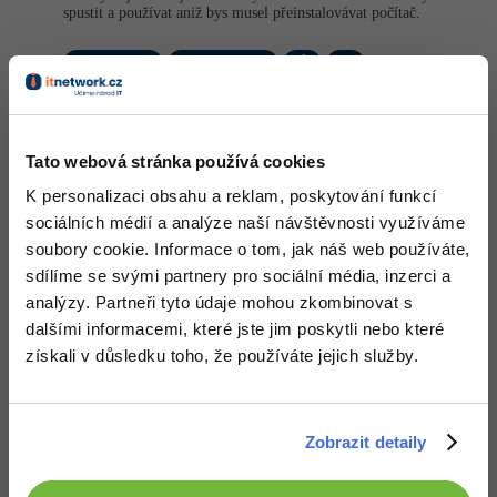
spustit a používat aniž bys musel přeinstalovávat počítač.
Nahoru
Odpovědět
Odpovídá na Lukáš Hornych
kElops
:
23.7.2013 16:43
Tato webová stránka používá cookies
ja to chápu
K personalizaci obsahu a reklam, poskytování funkcí
Nahoru
Odpovědět
sociálních médií a analýze naší návštěvnosti využíváme
soubory cookie. Informace o tom, jak náš web používáte,
Odpovídá na Lukáš Hornych
sdílíme se svými partnery pro sociální média, inzerci a
Ahoj
:
19.8.2013 23:54
analýzy. Partneři tyto údaje mohou zkombinovat s
Pěkné, ale říká ti něco VirtualPC?
dalšími informacemi, které jste jim poskytli nebo které
získali v důsledku toho, že používáte jejich služby.
Nahoru
Odpovědět
Odpovídá na Ahoj
Zobrazit detaily
Lukáš Hornych
:
20.8.2013 10:18
Jo, taky používám virtualní počítače, ale jak jsem psal bylo by