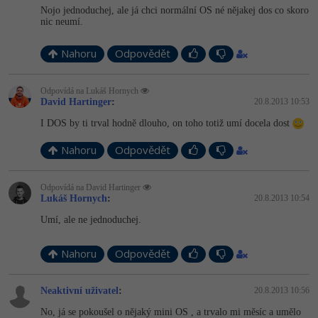
Nojo jednoduchej, ale já chci normální OS né nějakej dos co skoro
nic neumí.
Nahoru
Odpovědět
Odpovídá na Lukáš Hornych
David Hartinger
:
20.8.2013 10:53
I DOS by ti trval hodně dlouho, on toho totiž umí docela dost
Nahoru
Odpovědět
Odpovídá na David Hartinger
Lukáš Hornych
:
20.8.2013 10:54
Umí, ale ne jednoduchej.
Nahoru
Odpovědět
Neaktivní uživatel
:
20.8.2013 10:56
No, já se pokoušel o nějaký mini OS , a trvalo mi měsíc a umělo