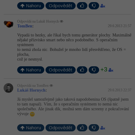
Nahoru
Odpovědět
Windows
Fórum
Odpovídá na Lukáš Hornych
Linux
TomBen
:
29.6.2013 21:57
Vypadá to hezky, ale říkal bych tomu generátor plochy. Maximálně
Sítě
nějaké přízvisko smart nebo něco podobného. S operačním
systémem
to nemá zhola nic. Bohužel je mnoho lidí přesvědčeno, že OS =
Kybernetická bezpečnost
plocha,
což je nesmysl.
Elektronický podpis
+3
Nahoru
Odpovědět
Fórum
Odpovídá na TomBen
Lukáš Hornych
:
29.6.2013 22:37
Já myslel samozřejmě jako taková napodobenina OS (špatně jsem
to tam napsal). Vím, že s operačním systémem to nemá nic
společného. Ale jinak dík, možná sem dám screeny z pokračování
vývoje
Nahoru
Odpovědět