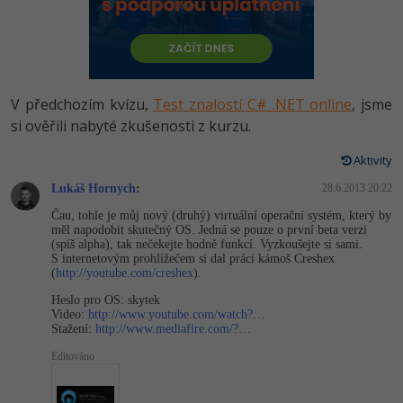
-80%
Vývojář mobilních aplikací
Python
HTML5, CSS3, Bootstrap, SEO
PHP
-80%
Specialista na AI a bigdata
JavaScript
SQL a databáze
JavaScript
-80%
C# Game developer
PHP
V předchozím kvízu,
Test znalostí C# .NET online
, jsme
Testování a verzování
Python
si ověřili nabyté zkušenosti z kurzu.
-80%
Webdesigner
C++
UML a návrhové vzory
Aktivity
HTML / CSS
-80%
Tester
Swift
Lukáš Hornych
:
28.6.2013 20:22
React
UML a návrhové vzory
Čau, tohle je můj nový (druhý) virtuální operační systém, který by
-80%
Systémový administrátor
Kotlin
měl napodobit skutečný OS. Jedná se pouze o první beta verzi
Spring
(spíš alpha), tak nečekejte hodně funkcí. Vyzkoušejte si sami.
MySQL/MariaDB
S internetovým prohlížečem si dal práci kámoš Creshex
-80%
Grafik / UX/UI návrhář
C
(
http://youtube.com/creshex
).
ASP.NET MVC
MS-SQL
Heslo pro OS: skytek
3D grafik
VB.NET
Video:
http://www.youtube.com/watch?…
Django
Stažení:
http://www.mediafire.com/?…
SQLite
Projektový manažer
SQL
Editováno
Best practices
-80%
Databázový analytik
Návrh SW