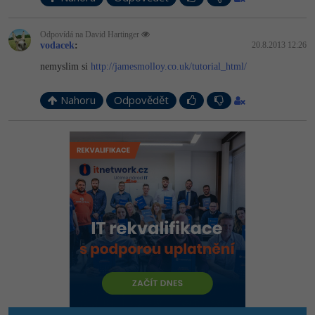
Odpovídá na David Hartinger
vodacek
:
20.8.2013 12:26
nemyslim si
http://jamesmolloy.co.uk/tutorial_html/
Nahoru
Odpovědět