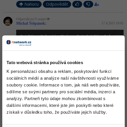
Nahoru
Odpovědět
Windows
Fórum
Odpovídá na N-nojmi
Michal Štěpánek
:
17.4.2015 10:01
Linux
GridView.SelectionMode = DataGridViewSelectionM
Sítě
Výpisy do textboxů provádím buď na událost tlačítka, nebo na
Kybernetická bezpečnost
událost DGV SelectionChanged
Tato webová stránka používá cookies
Nahoru
Odpovědět
Elektronický podpis
K personalizaci obsahu a reklam, poskytování funkcí
Fórum
sociálních médií a analýze naší návštěvnosti využíváme
Odpovídá na Michal Štěpánek
N-nojmi
:
17.4.2015 10:08
soubory cookie. Informace o tom, jak náš web používáte,
dělám v NET Framework 2.0, je to možný důvod, proč to nemohu
sdílíme se svými partnery pro sociální média, inzerci a
nastavit stejně jako ty?
analýzy. Partneři tyto údaje mohou zkombinovat s
dalšími informacemi, které jste jim poskytli nebo které
Nahoru
Odpovědět
získali v důsledku toho, že používáte jejich služby.
Odpovídá na N-nojmi
Michal Štěpánek
:
17.4.2015 10:13