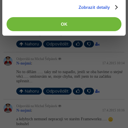
To nevím, ale nevidím důvod pracovat v tak starém
Zobrazit detaily
Frameworku...
FullRowSelect se dá normálně nastavit i v designeru ve
vlastnostech DataGridView...
OK
Tak mě teď napadá, neděláš ty to v ASP.NET, žes tam používal to
HtmlEncode?
Já celou dobu píšu o desktopu ve WinForms a WPF...
Nahoru
Odpovědět
Odpovídá na Michal Štěpánek
N-nojmi
:
17.4.2015 10:14
No to dělám ..... taky mě to napadlo, jestli se oba bavíme o stejné
věci..... omlouvám se, moje chyba, měl jsem to na začátku
upřesnit...
Nahoru
Odpovědět
Odpovídá na Michal Štěpánek
N-nojmi
:
17.4.2015 10:16
a kdybych nemusel nepracuji ve starém Frameworku.....
bohužel