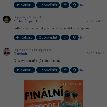
Nahoru
Odpovědět
Odpovídá na N-nojmi
Michal Štěpánek
:
17.4.2015 10:25
jestli to není tajné, jaký je důvod to nedělat v novějším?
Nahoru
Odpovědět
Odpovídá na Michal Štěpánek
N-nojmi
:
17.4.2015 10:36
Na serveru není jiný nainstalovaný.....
Nahoru
Odpovědět