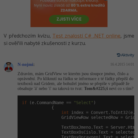
-80%
Vývojář mobilních aplikací
Python
HTML5, CSS3, Bootstrap, SEO
PHP
-80%
Specialista na AI a bigdata
JavaScript
SQL a databáze
JavaScript
-80%
C# Game developer
PHP
V předchozím kvízu,
Test znalostí C# .NET online
, jsme
Testování a verzování
Python
si ověřili nabyté zkušenosti z kurzu.
-80%
Webdesigner
C++
UML a návrhové vzory
Aktivity
HTML / CSS
-80%
Tester
Swift
N-nojmi
:
16.4.2015 14:01
React
UML a návrhové vzory
Zdravím, mám GridView ve kterém jsou sloupce jméno, číslo a
-80%
Systémový administrátor
Kotlin
oprávnění. Po kliknutí na řádku se informace z té řádky přepíší do
Spring
textboxů nad Gridem, ale bohužel jméno se přepíše v případě že
MySQL/MariaDB
obsahuje 'á' nebo 'í' na taková to tvat:
Tom&#225;š
neví co s tím?
-80%
Grafik / UX/UI návrhář
C
ASP.NET MVC
MS-SQL
if
 (e.CommandName == 
"Select"
)

3D grafik
VB.NET
            {

Django
int
 index = Convert.ToInt32(e.C
SQLite
                GridViewRow selectedRow = GridV
Projektový manažer
SQL
Best practices
                TextBoxJmeno.Text = Server.Html
                TextBoxOsCislo.Text = selectedR
-80%
Databázový analytik
Návrh SW
                TextBoxOpravneni.Text = selecte