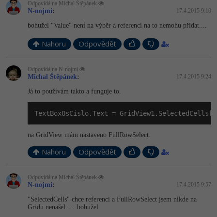
-30%
Odpovídá na Michal Štěpánek
Kariéra
-80%
Marketing
Adobe Illustrator
N-nojmi
:
17.4.2015 9:10
Pro firmy
bohužel "Value" není na výběr a referenci na to nemohu přidat....
-30%
WordPress
Adobe Lightroom
Nahoru
Odpovědět
-30%
-15%
SEO
Adobe XD
Odpovídá na N-nojmi
-25%
UX
Michal Štěpánek
:
17.4.2015 9:24
Adobe InDesign
Já to používám takto a funguje to.
Business
Adobe After Effects
TextBoxOsCislo.Text = GridView1.SelectedCells[
2
-25%
-80%
Kryptoměny
Blender
na GridView mám nastaveno FullRowSelect.
-30%
Copywriting
Inkscape
Nahoru
Odpovědět
-80%
-80%
MS Office
Fotografování
Odpovídá na Michal Štěpánek
N-nojmi
:
17.4.2015 9:57
Google Dokumenty
Video
"SelectedCells" chce referenci a FullRowSelect jsem nikde na
Gridu nenašel .... bohužel
Time management
Ostatní