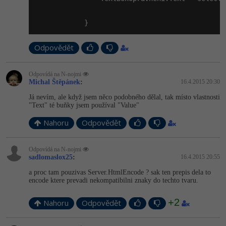
-41%
Copywriter
Algoritmy
            }
-10%
WordPress specialista
Umělá inteligence (AI)
Odpovědět
SEO specialista
Pro děti
Odpovídá na N-nojmi
Michal Štěpánek
:
16.4.2015 20:30
Více
Já nevím, ale když jsem něco podobného dělal, tak místo vlastnosti
"Text" té buňky jsem používal "Value"
Fórum
Nahoru
Odpovědět
Kurzy e-commerce
Odpovídá na N-nojmi
sadlomaslox25
:
16.4.2015 20:55
Testování softwaru
Kurzy designu
a proc tam pouzivas Server.HtmlEncode ? sak ten prepis dela to
encode ktere prevadi nekompatibilni znaky do techto tvaru.
-80%
Datová analýza
HTML/CSS
Příběhy absolventů
+2
Nahoru
Odpovědět
-80%
Digitální gramotnost
Blog
Photoshop