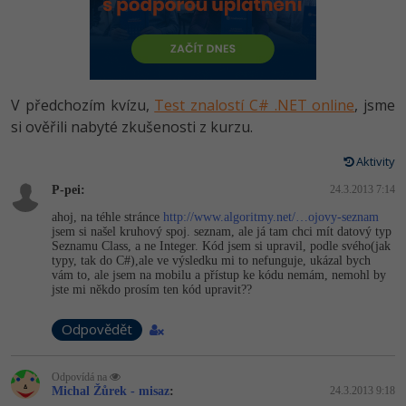
-80%
Vývojář mobilních aplikací
Python
HTML5, CSS3, Bootstrap, SEO
PHP
-80%
Specialista na AI a bigdata
JavaScript
SQL a databáze
JavaScript
-80%
C# Game developer
PHP
V předchozím kvízu,
Test znalostí C# .NET online
, jsme
Testování a verzování
Python
si ověřili nabyté zkušenosti z kurzu.
-80%
Webdesigner
C++
UML a návrhové vzory
Aktivity
HTML / CSS
-80%
Tester
Swift
P-pei:
24.3.2013 7:14
React
UML a návrhové vzory
ahoj, na téhle stránce
http://www.algoritmy.net/…ojovy-seznam
-80%
Systémový administrátor
Kotlin
jsem si našel kruhový spoj. seznam, ale já tam chci mít datový typ
Spring
Seznamu Class, a ne Integer. Kód jsem si upravil, podle svého(jak
MySQL/MariaDB
typy, tak do C#),ale ve výsledku mi to nefunguje, ukázal bych
-80%
Grafik / UX/UI návrhář
C
vám to, ale jsem na mobilu a přístup ke kódu nemám, nemohl by
ASP.NET MVC
jste mi někdo prosím ten kód upravit??
MS-SQL
3D grafik
VB.NET
Odpovědět
Django
SQLite
Projektový manažer
SQL
Best practices
Odpovídá na
-80%
Michal Žůrek - misaz
:
24.3.2013 9:18
Databázový analytik
Návrh SW