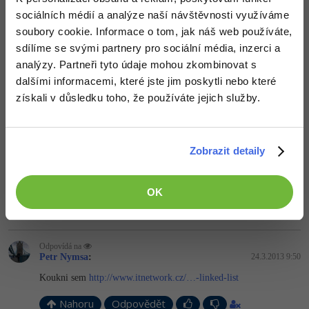
      {

sociálních médií a analýze naší návštěvnosti využíváme
get
 { 
return
 velikost; }

      }

soubory cookie. Informace o tom, jak náš web používáte,
  }
sdílíme se svými partnery pro sociální média, inzerci a
analýzy. Partneři tyto údaje mohou zkombinovat s
tady to je. Víc nevím. A jedná se o kruhový spojový seznam?? dík
dalšími informacemi, které jste jim poskytli nebo které
získali v důsledku toho, že používáte jejich služby.
Nahoru
Odpovědět
Odpovídá na
P-pei:
24.3.2013 9:44
Zobrazit detaily
je tam chyba, kolekce má obsahovat typ Class, ne string.ten tam
byl kvuli testování
OK
Nahoru
Odpovědět
Odpovídá na
Petr Nymsa
:
24.3.2013 9:50
Koukni sem
http://www.itnetwork.cz/…-linked-list
Nahoru
Odpovědět