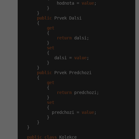
-30%
              hodnota = 
value
;

Kariéra
-80%
Marketing
Adobe Illustrator
          }

      }

Pro firmy
public
 Prvek Dalsi

-30%
WordPress
Adobe Lightroom
      {

get
-30%
-15%
          {

SEO
Adobe XD
return
 dalsi;

          }

-25%
set
UX
Adobe InDesign
          {

             dalsi = 
value
;

          }

Business
Adobe After Effects
      }

public
 Prvek Predchozi

-25%
-80%
      {

Kryptoměny
Blender
get
          {

-30%
Copywriting
return
 predchozi;

Inkscape
          }

set
-80%
-80%
MS Office
          {

Fotografování
            predchozi = 
value
;

          }

Google Dokumenty
      }

Video
  }

Time management
public
class
 Kolekce

Ostatní