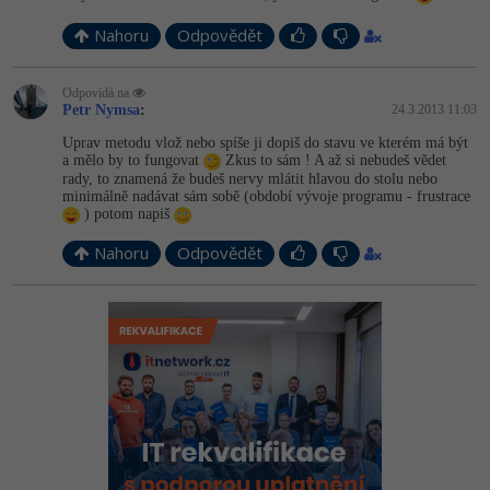
Nahoru
Odpovědět
Odpovídá na
Petr Nymsa
:
24.3.2013 11:03
Uprav metodu vlož nebo spíše ji dopiš do stavu ve kterém má být
a mělo by to fungovat
Zkus to sám ! A až si nebudeš vědet
rady, to znamená že budeš nervy mlátit hlavou do stolu nebo
minimálně nadávat sám sobě (období vývoje programu - frustrace
) potom napiš
Nahoru
Odpovědět