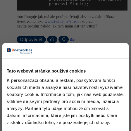
            process1.Start();
-41%
Copywriter
Algoritmy
toto funguje jak má ale poté potřebuji aby to zadalo příkaz:
livestreamer.exe
www.twitch.tv/stream
source
-10%
WordPress specialista
Umělá inteligence (AI)
nevíte prosím někdo jak tam mám dat ten vstup?
SEO specialista
Pro děti
Odpovědět
Více
Odpovídá na David
Michal Žůrek - misaz
:
20.2.2014 14:01
Fórum
pokud potřebuješ pouze spustit tak to zjednoduš na.
Tato webová stránka používá cookies
K personalizaci obsahu a reklam, poskytování funkcí
Process.Start(
"c:\program files (x86)\Livestrea
Kurzy e-commerce
sociálních médií a analýze naší návštěvnosti využíváme
soubory cookie. Informace o tom, jak náš web používáte,
Testování softwaru
+1
Kurzy designu
Nahoru
Odpovědět
sdílíme se svými partnery pro sociální média, inzerci a
-80%
analýzy. Partneři tyto údaje mohou zkombinovat s
Datová analýza
HTML/CSS
Příběhy absolventů
dalšími informacemi, které jste jim poskytli nebo které
-80%
Digitální gramotnost
získali v důsledku toho, že používáte jejich služby.
Blog
Photoshop