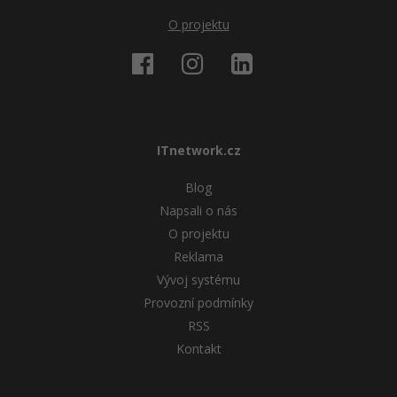
O projektu
Windows
Fórum
Linux
Sítě
ITnetwork.cz
Kybernetická bezpečnost
Blog
Elektronický podpis
Napsali o nás
O projektu
Fórum
Reklama
Vývoj systému
Provozní podmínky
RSS
Kontakt