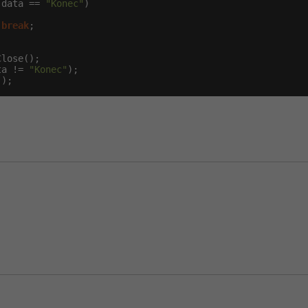
(data == 
"Konec"
)

break
;

lose();

ta != 
"Konec"
);

();