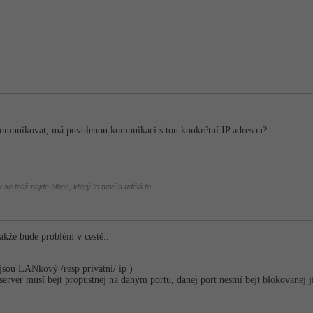
komunikovat, má povolenou komunikaci s tou konkrétní IP adresou?
se totiž najde blbec, který to neví a udělá to...
akže bude problém v cestě..
jsou LANkový /resp privátní/ ip )
i server musí bejt propustnej na daným portu, danej port nesmí bejt blokovanej 