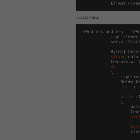
            klient.Clos
Kód serveru:
IPAddress address = IPAd
            TcpListener
            server.Start
            Byte[] byte
string
 data
            Console.Wri
do
            {

                TcpClien
                NetworkS
int
 i;

while
 (
                {

                    dat
                    Con
str
byt
                    str