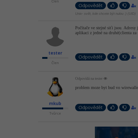
Člen
Odpovědět
Unix- svět, kde chcete být nulou :) (UID)
Počítače ve stejné siťi jsou. Adr
aplikaci z jedné na druhé(clienta za
tester
Odpovědět
Člen
Odpovídá na tester
problem moze byt bud vo wirewalle, 
mkub
Odpovědět
Tvůrce