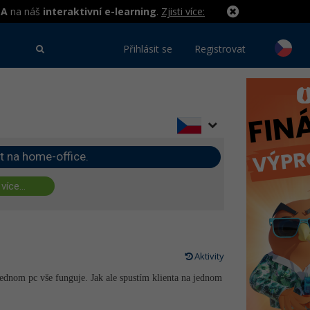
MA
na náš
interaktivní e-learning
.
Zjisti více:
Přihlásit se
Registrovat
t na home-office.
 více...
Aktivity
jednom pc vše funguje. Jak ale spustím klienta na jednom