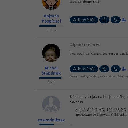
Jsou na stejné síti?
Vojtěch
Odpovědět
Pospíchal
Tvůrce
Odpovídá na tester
Ten port, na kterém ten server má 
Michal
Odpovědět
Štěpánek
Nikdy neříkej nahlas, že to nejde. Vždycky 
Člen
Kódem by to jako asi bejt nemělo, t
viz výše
stejná síť ? (LAN, 192.168.XX 
neblokuje to firewall ? (klient 
xxxvodnikxxx
..