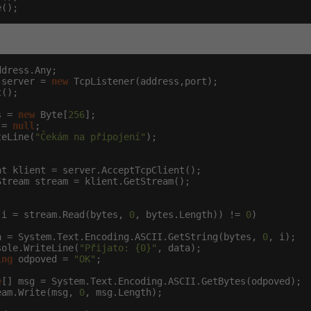
e();
dress.Any;

 server = 
new
 TcpListener(address,port);

();

s = 
new
 Byte[
256
];

 = 
null
;

teLine(
"Čekám na připojení"
);

t klient = server.AcceptTcpClient();

tream stream = klient.GetStream();

(i = stream.Read(bytes, 
0
, bytes.Length)) != 
0
)

a = System.Text.Encoding.ASCII.GetString(bytes, 
0
, i);

sole.WriteLine(
"Přijato: {0}"
, data);

ing
 odpoved = 
"OK"
;

e
[] msg = System.Text.Encoding.ASCII.GetBytes(odpoved);

eam.Write(msg, 
0
, msg.Length);
