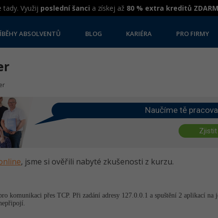
 tady. Využij
poslední šanci
a získej až
80 % extra kreditů ZDAR
ÍBĚHY ABSOLVENTŮ
BLOG
KARIÉRA
PRO FIRMY
er
er
Naučíme tě pracova
Zjistit
online
, jsme si ověřili nabyté zkušenosti z kurzu.
ro komunikaci přes TCP. Při zadání adresy 127.0.0.1 a spuštění 2 aplikací na 
nepřipojí.