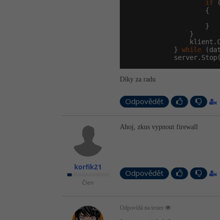
if
 
                    {

                    }

                }

                klient.C
            } 
while
 (da
            server.Stop
Díky za radu
Odpovědět
Ahoj, zkus vypnout firewall
korfik21
Odpovědět
Člen
Odpovídá na tester