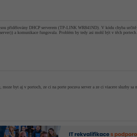
esy jsou přidělovány DHCP serverem (TP-LINK WR841ND). V kódu chyba určitě n
 server)) a komunikace fungovala. Problém by tedy asi mohl být v těch portech. 
moze byt aj v portoch, ze ci na porte pocuva server a ze ci viacere sluzby sa 