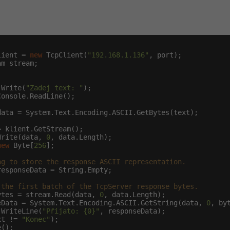
lient = 
new
 TcpClient(
"192.168.1.136"
, port);

m stream;

.Write(
"Zadej text: "
);

onsole.ReadLine();

data = System.Text.Encoding.ASCII.GetBytes(text);

 klient.GetStream();

Write(data, 
0
, data.Length);

new
 Byte[
256
];

ng to store the response ASCII representation.
esponseData = String.Empty;

 the first batch of the TcpServer response bytes.
ytes = stream.Read(data, 
0
, data.Length);

eData = System.Text.Encoding.ASCII.GetString(data, 
0
, byt
.WriteLine(
"Přijato: {0}"
, responseData);

xt != 
"Konec"
);

();
