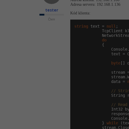
Adresa serveru: 192.168.1.136
tester
Kód klienta:
Člen
string
 text = 
null
;

            TcpClient k
            NetworkStrea
do
            {

                Console
                text = C
byte
[] 
                stream =
                stream.
                data = 
// Stri
                String r
// Read
                Int32 b
                respons
                Console
            } 
while
 (te
            stream.Close