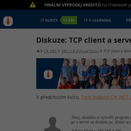
FINÁLNÍ VÝPRODEJ KREDITŮ
na ITnetwork je
IT KURZY
IT E-LEARNING
PŘ
od
0 Kč
Diskuze: TCP client a serv
C# .NET
.NET (C# a Visual Basic)
TCP client a serv
V předchozím kvízu,
Test znalostí C# .NET 
Ahoj, zkouším si vytvořit program p
pc a server na druhém pc, klient se 
Adresa klienta: 192.168.1.100