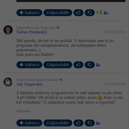
+1
Nahoru
Odpovědět
Odpovídá na Jan Vargovský
Štefan Pružinský
:
8.3.2015 21:52
Máš pravdu, ale bol to len príklad. V skutočnosti som to do
programu ešte neimplementoval, ale každopádne dobrá
pripomienka.:)
Inak prečo ten Bubble?
Nahoru
Odpovědět
Odpovídá na Štefan Pružinský
Jan Vargovský
:
8.3.2015 22:38
Z hlediska efektivity programování ho máš napsaný za pár minut.
A při třídění 100 prvků je to celkem jedno, proto
Jinak co má
být výsledkem? Ty jednotlivé součty máš, které si vypočítal?
Editováno
Nahoru
Odpovědět