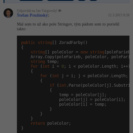
Odpovídá na Jan Vargovský
Štefan Pružinský
:
12.3.2015 9:28
Mal som to už ako pole Stringov, tým pádom som to poriešil
takto:
public
string
[] ZoradFarby()

{

string
[] poleColor = 
new
string
[poleFarieb.
    Array.Copy(poleFarieb, poleColor, poleFarie
string
 temp;

for
 (
int
 i = 
0
; i < poleColor.Length; i++)

    {

for
 (
int
 j = i; j < poleColor.Length; j+
        {

if
 (
int
.Parse(poleColor[j].Substrin
            {

                temp = poleColor[j];

                poleColor[j] = poleColor[i];

                poleColor[i] = temp;

            }

        }

    }

return
 poleColor;

}