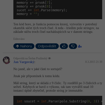
memory += prvok[
7
];

memory += prvok[
8
];

Windows
Fórum
sucet += 
int
.Parse(memory);

memory = 
""
;
Linux
Ten kód hore, je funkcia pomocou ktorej, vytvorím v potrebný
okamžik súčet tých troch čísel. A teda - triedim pole stringov, na
Sítě
základe súčtu troch čísel nachádzajúcich sa v danom stringu.
Editováno
Kybernetická bezpečnost
Nahoru
Odpovědět
Elektronický podpis
Odpovídá na Štefan Pružinský
Jan Vargovský
:
8.3.2015 21:39
Fórum
No jasně, ale v jaké části to sortuješ?
Jinak pár připomínek k tomu kódu.
Máš string, který se skládá z 9 číslic. Ty rozdělíš po 3 číslicích a ty
sečteš. Kdybych se bavil o výkonu, tak tam vytváříš snad 10
instancí úplně zbytečně, protože string je immutable.
int
 soucet = 
int
.Parse(pole.Substring(
0
, 
3
)) + 