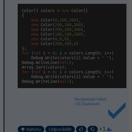
Color[] colors = 
new
 Color[]

{

new
 Color(
0
,
100
,
200
),

new
 Color(
200
,
100
,
200
),

new
 Color(
200
,
200
,
200
),

new
 Color(
100
,
100
,
100
),

new
 Color(
0
,
0
,
0
),

new
 Color(
200
,
200
,
0
)

for
 (
int
 i = 
0
; i < colors.Length; i++)

    Debug.Write(colors[i].Value + 
" "
);

Debug.WriteLine(
null
);

for
 (
int
 i = 
0
; i < colors.Length; i++)

    Debug.Write(colors[i].Value + 
" "
);

Debug.WriteLine(
null
);
Akceptované řešení
+20 Zkušeností
+1
Nahoru
Odpovědět