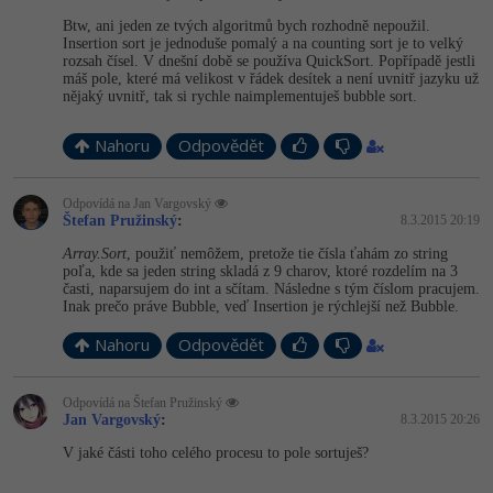
Btw, ani jeden ze tvých algoritmů bych rozhodně nepoužil.
-41%
Copywriter
Algoritmy
Insertion sort je jednoduše pomalý a na counting sort je to velký
rozsah čísel. V dnešní době se používa QuickSort. Popřípadě jestli
máš pole, které má velikost v řádek desítek a není uvnitř jazyku už
-10%
WordPress specialista
Umělá inteligence (AI)
nějaký uvnitř, tak si rychle naimplementuješ bubble sort.
SEO specialista
Pro děti
Nahoru
Odpovědět
Více
Odpovídá na Jan Vargovský
Štefan Pružinský
:
8.3.2015 20:19
Fórum
Array.Sort
, použiť nemôžem, pretože tie čísla ťahám zo string
poľa, kde sa jeden string skladá z 9 charov, ktoré rozdelím na 3
časti, naparsujem do int a sčítam. Následne s tým číslom pracujem.
Inak prečo práve Bubble, veď Insertion je rýchlejší než Bubble.
Kurzy e-commerce
Nahoru
Odpovědět
Testování softwaru
Kurzy designu
-80%
Odpovídá na Štefan Pružinský
Datová analýza
HTML/CSS
Příběhy absolventů
Jan Vargovský
:
8.3.2015 20:26
V jaké části toho celého procesu to pole sortuješ?
-80%
Digitální gramotnost
Blog
Photoshop