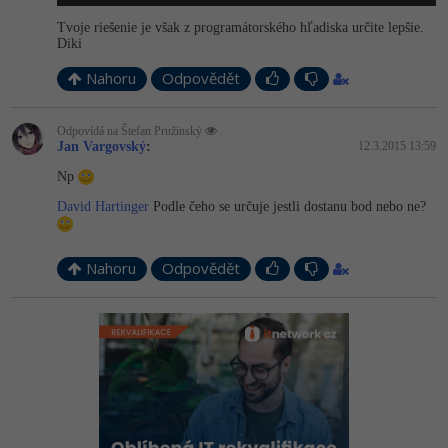
Tvoje riešenie je však z programátorského hľadiska určite lepšie.
Diki
Nahoru
Odpovědět
Odpovídá na Štefan Pružinský
Jan Vargovský
:
12.3.2015 13:59
Np
David Hartinger
Podle čeho se určuje jestli dostanu bod nebo ne?
Nahoru
Odpovědět