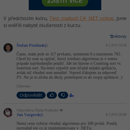
-80%
Vývojář mobilních aplikací
Python
HTML5, CSS3, Bootstrap, SEO
PHP
-80%
Specialista na AI a bigdata
V předchozím kvízu,
Test znalostí C# .NET online
, jsme
JavaScript
SQL a databáze
si ověřili nabyté zkušenosti z kurzu.
JavaScript
-80%
C# Game developer
PHP
Aktivity
Testování a verzování
Python
-80%
Webdesigner
Štefan Pružinský
C++
:
8.3.2015 19:28
UML a návrhové vzory
HTML / CSS
Čaute, mám pole so 117 prvkami, minimom 0 a maximom 765.
-80%
Tester
Chcel by som sa opýtať, ktorý triediaci algoritmus je v tomto
Swift
prípade najvhodnejšie použiť. Ide mi hlavne o Counting sort vs.
React
UML a návrhové vzory
Insertion sort. Na tento výpočet som hľadal nejakú aplikáciu,
-80%
Systémový administrátor
avšak nič vhodné som nenašiel. Vopred ďakujem za odpoveď.
Kotlin
PS. Nie je to úloha do školy, potrebujem to do svojej aplikácie.:)
Spring
MySQL/MariaDB
-80%
Grafik / UX/UI návrhář
Editováno
C
ASP.NET MVC
MS-SQL
Odpovědět
3D grafik
VB.NET
Django
SQLite
Odpovídá na Štefan Pružinský
Projektový manažer
SQL
Jan Vargovský
:
8.3.2015 20:08
Best practices
Nemá cenu vybírat vhodný algoritmus pro 100 prvků. Použij
-80%
Databázový analytik
Návrh SW
normálně ten co je implementovany v .NETu.