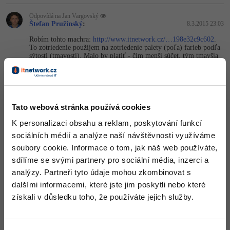
Odpovídá na Jan Vargovský
Štefan Pružinský
:
8.3.2015 23:03
Robím tohto machra:
http://www.itnetwork.cz/…198e32c9c602
.
To zotriedenie použijem na zotriedenie palety (poľa) farieb podľa
sýtosti (tmavosti). Malo by platiť - čim menší súčet, tým tmavšia
farba (čierná - 0,0,0).
Nahoru
Odpovědět
Tato webová stránka používá cookies
Odpovídá na Štefan Pružinský
Jan Vargovský
:
10.3.2015 18:17
K personalizaci obsahu a reklam, poskytování funkcí
Vytvoříš si normálně třídu, která reprezentuje ty 3 barvy. A pak
sociálních médií a analýze naší návštěvnosti využíváme
máš několik možností, jak rozsortovat nějakou kolekci. Já
osobně bych použil implementaci IComparable. Viz kód níže.
soubory cookie. Informace o tom, jak náš web používáte,
sdílíme se svými partnery pro sociální média, inzerci a
public
sealed
class
 Color : IComparable<Color>

analýzy. Partneři tyto údaje mohou zkombinovat s
{

dalšími informacemi, které jste jim poskytli nebo které
public
int
 R { 
get
; 
private
set
; }

public
int
 G { 
get
; 
private
set
; }

získali v důsledku toho, že používáte jejich služby.
public
int
 B { 
get
; 
private
set
; }

internal
int
 Value

    {
