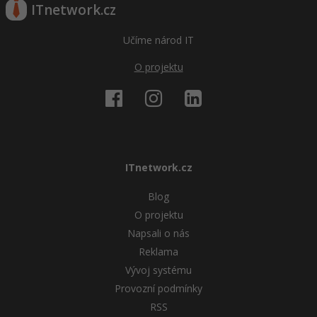
ITnetwork.cz
Windows
Fórum
Učíme národ IT
Linux
O projektu
Sítě
Kybernetická bezpečnost
Elektronický podpis
ITnetwork.cz
Fórum
Blog
O projektu
Napsali o nás
Reklama
Vývoj systému
Provozní podmínky
RSS