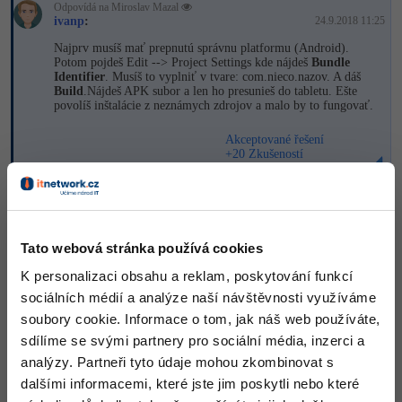
Odpovídá na Miroslav Mazal
ivanp
:
24.9.2018 11:25
-41%
Copywriter
Algoritmy
Najprv musíš mať prepnutú správnu platformu (Android).
Potom pojdeš Edit --> Project Settings kde nájdeš
Bundle
-10%
WordPress specialista
Umělá inteligence (AI)
Identifier
. Musíš to vyplniť v tvare: com.nieco.nazov. A dáš
Build
.Nájdeš APK subor a len ho presunieš do tabletu. Ešte
povolíš inštalácie z neznámych zdrojov a malo by to fungovať.
SEO specialista
Pro děti
Akceptované řešení
+20 Zkušeností
Více
+2,50 Kč
Fórum
Nahoru
Odpovědět
Tato webová stránka používá cookies
Kurzy e-commerce
K personalizaci obsahu a reklam, poskytování funkcí
Odpovídá na ivanp
Testování softwaru
Miroslav Mazal
:
24.9.2018 11:27
sociálních médií a analýze naší návštěvnosti využíváme
Kurzy designu
soubory cookie. Informace o tom, jak náš web používáte,
Dík. Zkusím to.
-80%
Datová analýza
HTML/CSS
sdílíme se svými partnery pro sociální média, inzerci a
Příběhy absolventů
analýzy. Partneři tyto údaje mohou zkombinovat s
Nahoru
Odpovědět
-80%
Digitální gramotnost
Blog
Photoshop
dalšími informacemi, které jste jim poskytli nebo které