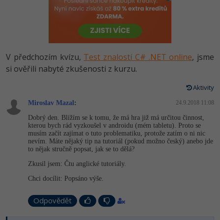
-80%
Vývojář mobilních aplikací
Python
HTML5, CSS3, Bootstrap, SEO
PHP
-80%
Specialista na AI a bigdata
JavaScript
SQL a databáze
JavaScript
-80%
C# Game developer
PHP
V předchozím kvízu,
Test znalostí C# .NET online
, jsme
Testování a verzování
Python
si ověřili nabyté zkušenosti z kurzu.
-80%
Webdesigner
C++
UML a návrhové vzory
Aktivity
HTML / CSS
-80%
Tester
Swift
Miroslav Mazal
:
24.9.2018 11:08
React
UML a návrhové vzory
Dobrý den. Blížím se k tomu, že má hra již má určitou činnost,
-80%
Systémový administrátor
Kotlin
kterou bych rád vyzkoušel v androidu (mém tabletu). Proto se
Spring
musím začít zajímat o tuto problematiku, protože zatím o ni nic
MySQL/MariaDB
nevím. Máte nějaký tip na tutoriál (pokud možno český) anebo jde
-80%
Grafik / UX/UI návrhář
C
to nějak stručně popsat, jak se to dělá?
ASP.NET MVC
MS-SQL
Zkusil jsem: Čtu anglické tutoriály.
3D grafik
VB.NET
Chci docílit: Popsáno výše.
Django
SQLite
Projektový manažer
SQL
Odpovědět
Best practices
-80%
Databázový analytik
Návrh SW