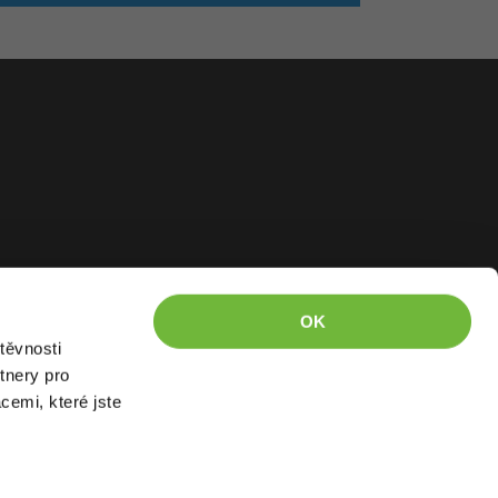
OK
těvnosti
tnery pro
cemi, které jste
kázáno kopírovat.