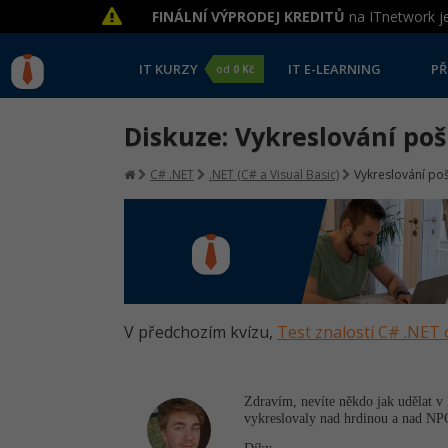
FINÁLNÍ VÝPRODEJ KREDITŮ
na ITnetwork je
IT KURZY
IT E-LEARNING
PŘ
od
0 Kč
Diskuze: Vykreslování po
C# .NET
.NET (C# a Visual Basic)
Vykreslování po
V předchozím kvízu,
Test znalostí C# .NET 
Zdravím, nevíte někdo jak udělat v
vykreslovaly nad hrdinou a nad NP