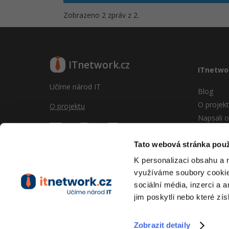
Zobrazeno 2 zpráv z 2.
ITnetwork.cz
ITnetwo
Učíme národ IT
Blog
O projek
O projektu
Napsali o
Reklama
Vývoj sy
Tato webová stránka použ
Provozní
K personalizaci obsahu a 
RSS
využíváme soubory cookie.
Kontakt
sociální média, inzerci a 
jim poskytli nebo které zís
Zobrazit detaily
Copyright © 2026