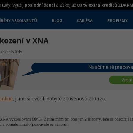
 tady. Využij
poslední šanci
a získej až
80 % extra kreditů ZDAR
ÍBĚHY ABSOLVENTŮ
BLOG
KARIÉRA
PRO FIRMY
škození v XNA
škození v XNA
Naučíme tě pracova
Zjistit
online
, jsme si ověřili nabyté zkušenosti z kurzu.
 XNA vykreslování DMG. Zatím mám při boji jen 2 lifebary, kde se odečítají HP
C a pomalu mizelo(posouvalo se nahoru).