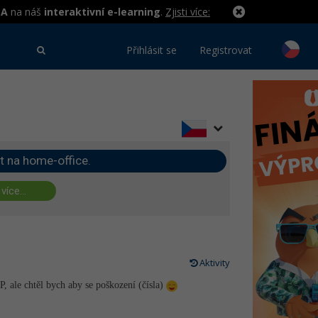
MA
na náš
interaktivní e-learning
.
Zjisti více:
Přihlásit se
Registrovat
t na home-office.
 více...
Aktivity
, ale chtěl bych aby se poškození (čísla)