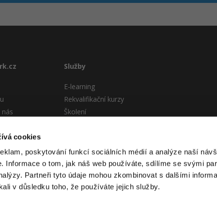
rk.cz
Služby
E-learning
tu
Rekvalifikační kurzy
 nás
Školení
Pro firmy
stému
ívá cookies
 podmínky
reklam, poskytování funkcí sociálních médií a analýze naší návš
 Informace o tom, jak náš web používáte, sdílíme se svými par
analýzy. Partneři tyto údaje mohou zkombinovat s dalšími informa
kali v důsledku toho, že používáte jejich služby.
 itnetwork.cz. Veškerý obsah webu (pokud není uvedeno jinak) je za