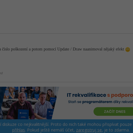
rala číslo poškození a potom pomocí Update / Draw naanimoval nějaký efekt
ed
ší diskuze co nejkvalitnější. Proto do nich také mohou přispívat pouze
přihlas
. Pokud ještě nemáš účet,
zaregistruj se
, je to zdarma.