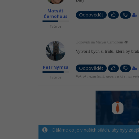
Díky
Matyáš
Odpovědět
Černohous
Tvůrce
Odpovídá na Matyáš Černohous
Vytvořil bych si třídu, která by b
Petr Nymsa
Odpovědět
Pokrok nezastavíš, neusni a jdi s ním vpř
Tvůrce
Děláme co je v našich silách, aby byly zdej