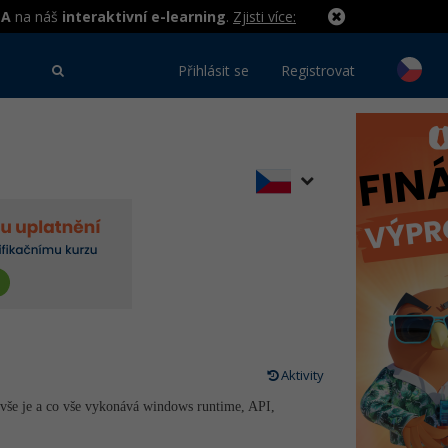
MA
na náš
interaktivní e-learning
.
Zjisti více:
Přihlásit se
Registrovat
Aktivity
vše je a co vše vykonává windows runtime, API,