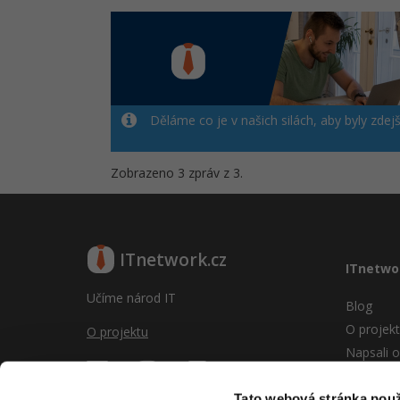
Děláme co je v našich silách, aby byly zdej
Zobrazeno 3 zpráv z 3.
ITnetwork.cz
ITnetwo
Učíme národ IT
Blog
O projek
O projektu
Napsali o
Reklama
Vývoj sy
Tato webová stránka použ