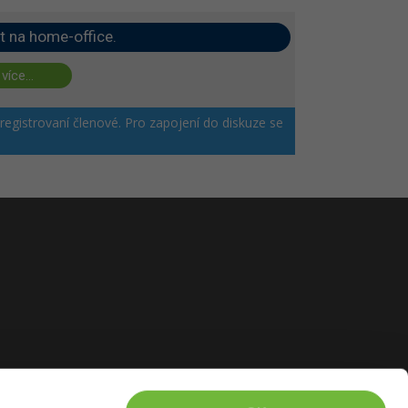
t na home-office.
 více...
 registrovaní členové. Pro zapojení do diskuze se