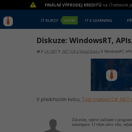
FINÁLNÍ VÝPRODEJ KREDITŮ
na ITnetwork je
IT KURZY
IT E-LEARNING
PŘ
od
0 Kč
Diskuze: WindowsRT, APIs
C# .NET
.NET (C# a Visual Basic)
WindowsRT, APIs
V předchozím kvízu,
Test znalostí C# .NET 
Zdravím, teprve začínám s program
namespace. O všem něco vím, nějako