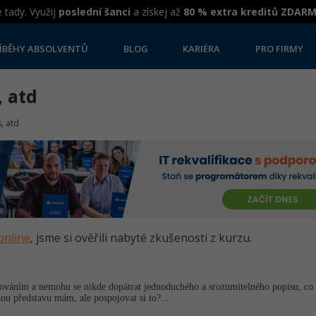
 tady. Využij
poslední šanci
a získej až
80 % extra kreditů ZDAR
ÍBĚHY ABSOLVENTŮ
BLOG
KARIÉRA
PRO FIRMY
, atd
, atd
online
, jsme si ověřili nabyté zkušenosti z kurzu.
ováním a nemohu se nikde dopátrat jednoduchého a srozumitelného popisu, co 
u představu mám, ale pospojovat si to?...