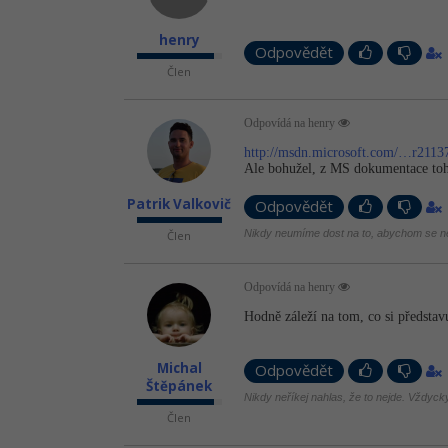
henry
Odpovědět
Člen
Odpovídá na henry
http://msdn.microsoft.com/…r2113
Ale bohužel, z MS dokumentace toho
Patrik Valkovič
Odpovědět
Nikdy neumíme dost na to, abychom se ne
Člen
Odpovídá na henry
Hodně záleží na tom, co si představ
Michal
Odpovědět
Štěpánek
Nikdy neříkej nahlas, že to nejde. Vždycky 
Člen