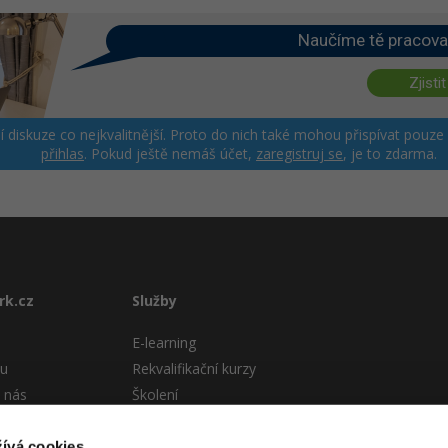
Naučíme tě pracova
Zjistit
ší diskuze co nejkvalitnější. Proto do nich také mohou přispívat pouze
přihlas
. Pokud ještě nemáš účet,
zaregistruj se
, je to zdarma.
rk.cz
Služby
E-learning
tu
Rekvalifikační kurzy
 nás
Školení
Pro firmy
stému
ívá cookies