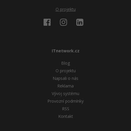
O projektu
Windows
Fórum
Linux
Sítě
ITnetwork.cz
Kybernetická bezpečnost
Blog
Elektronický podpis
O projektu
Napsali o nás
Fórum
Reklama
Vývoj systému
Provozní podmínky
RSS
Kontakt