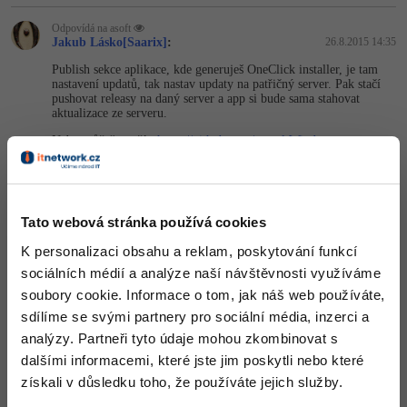
-41%
Odpovídá na asoft
Copywriter
Algoritmy
Jakub Lásko[Saarix]
:
26.8.2015 14:35
-10%
Publish sekce aplikace, kde generuješ OneClick installer, je tam
WordPress specialista
Umělá inteligence (AI)
nastavení updatů, tak nastav updaty na patřičný server. Pak stačí
pushovat releasy na daný server a app si bude sama stahovat
aktualizace ze serveru.
SEO specialista
Pro děti
Nebo můžeš použít:
https://github.com/…rrel.Windows
Squirrel podporuje super live update.
Více
Nahoru
Odpovědět
Fórum
Tato webová stránka používá cookies
Jakub Lásko[Saarix]
:
26.8.2015 14:36
K personalizaci obsahu a reklam, poskytování funkcí
Kurzy e-commerce
Na to, opravuji se ClickOnce řešení je odkaz tady:
sociálních médií a analýze naší návštěvnosti využíváme
https://msdn.microsoft.com/…zyc39fb.aspx
Testování softwaru
soubory cookie. Informace o tom, jak náš web používáte,
Kurzy designu
Nahoru
Odpovědět
sdílíme se svými partnery pro sociální média, inzerci a
-80%
Datová analýza
analýzy. Partneři tyto údaje mohou zkombinovat s
HTML/CSS
Příběhy absolventů
dalšími informacemi, které jste jim poskytli nebo které
-80%
Digitální gramotnost
získali v důsledku toho, že používáte jejich služby.
Blog
Photoshop