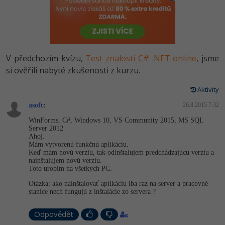
-80%
Vývojář mobilních aplikací
Python
HTML5, CSS3, Bootstrap, SEO
PHP
-80%
Specialista na AI a bigdata
JavaScript
SQL a databáze
JavaScript
-80%
C# Game developer
PHP
V předchozím kvízu,
Test znalostí C# .NET online
, jsme
Testování a verzování
Python
si ověřili nabyté zkušenosti z kurzu.
-80%
Webdesigner
C++
UML a návrhové vzory
Aktivity
HTML / CSS
-80%
Tester
Swift
asoft
:
26.8.2015 7:32
React
UML a návrhové vzory
WinForms, C#, Windows 10, VS Community 2015, MS SQL
-80%
Systémový administrátor
Kotlin
Server 2012
Spring
Ahoj.
MySQL/MariaDB
Mám vytvorenú funkčnú aplikáciu.
-80%
Grafik / UX/UI návrhář
C
Keď mám novú verziu, tak odinštalujem predchádzajúcu verziu a
ASP.NET MVC
nainštalujem novú verziu.
MS-SQL
Toto urobím na všetkých PC.
3D grafik
VB.NET
Django
Otázka: ako nainštalovať aplikáciu iba raz na server a pracovné
SQLite
stanice nech fungujú z inštalácie zo servera ?
Projektový manažer
SQL
Best practices
Odpovědět
-80%
Databázový analytik
Návrh SW