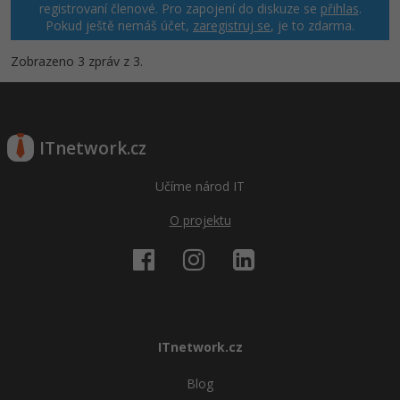
registrovaní členové. Pro zapojení do diskuze se
přihlas
.
Pokud ještě nemáš účet,
zaregistruj se
, je to zdarma.
Windows
Fórum
Zobrazeno 3 zpráv z 3.
Linux
Sítě
ITnetwork.cz
Kybernetická bezpečnost
Učíme národ IT
Elektronický podpis
O projektu
Fórum
ITnetwork.cz
Blog